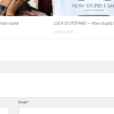
mani vuote
LUCA DI STEFANO – How stupid 
27/01/2025
Email
*