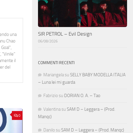
SIR PETROL – Evil Design
idendo una
Manu Chao
06/08/2026
 Goal",
 "Vinile"
namente il
COMMENTI RECENTI
er del
Mariangela
su
SELLY BABY MODELLA ITALIA
– Luna lei mi guarda
Fabrizio
su
DORIAN O. A. – Tao
Valentina
su
SAM D – Leggera – (Prod.
0
Manqc)
Danilo
su
SAM D – Leggera – (Prod. Manqc)