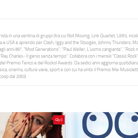
ista in una ventina di gruppi (tra cui Not Moving, Link Quartet, Lilith), inc
uropa e USA e aprendo per Clash, Iggy and the Stooges, Johnny Thunders, 
o dagli anni 80", "Mod Generations", "Paul Weller, L’uomo cangiante", "Rock n
Ray Charles- Il genio senza tempo". Collabora con i mensili “Classic Rock”,
urati del Premio Tenco e del Rockol Awards. Da sedici anni aggiorna quotidia
a, cinema, culture varie, sport e con cui ha vinto il Premio Mei Musiclett
ocoop dal 2003.
0