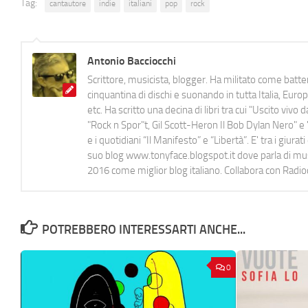
Tag:
cantautore
indie
italiani
pop
rock
Antonio Bacciocchi
Scrittore, musicista, blogger. Ha militato come batter
cinquantina di dischi e suonando in tutta Italia, E
etc. Ha scritto una decina di libri tra cui "Uscito viv
"Rock n Spor"t, Gil Scott-Heron Il Bob Dylan Nero" e "
e i quotidiani “Il Manifesto” e “Libertà”. E' tra i gi
suo blog www.tonyface.blogspot.it dove parla di music
2016 come miglior blog italiano. Collabora con Radi
POTREBBERO INTERESSARTI ANCHE...
0