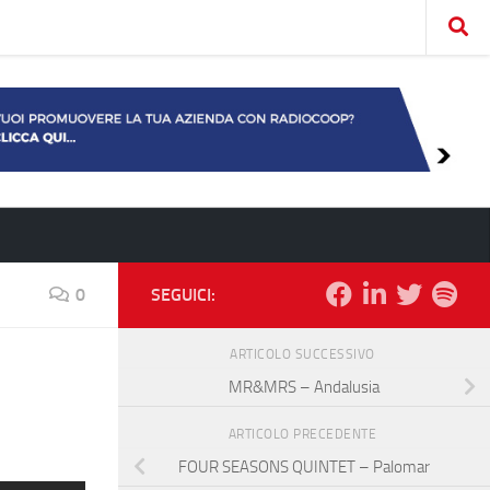
0
SEGUICI:
ARTICOLO SUCCESSIVO
MR&MRS – Andalusia
ARTICOLO PRECEDENTE
FOUR SEASONS QUINTET – Palomar