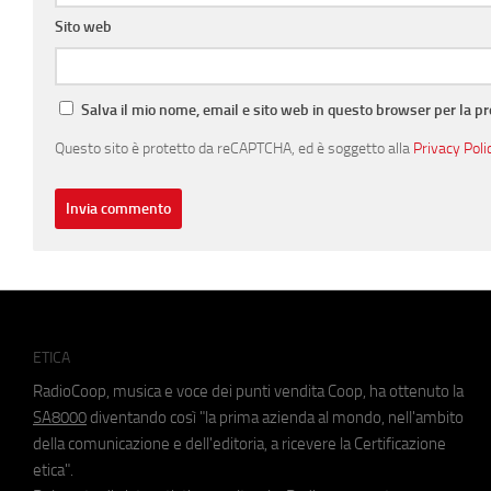
Sito web
Salva il mio nome, email e sito web in questo browser per la 
Questo sito è protetto da reCAPTCHA, ed è soggetto alla
Privacy Poli
ETICA
RadioCoop, musica e voce dei punti vendita Coop, ha ottenuto la
SA8000
diventando così "la prima azienda al mondo, nell'ambito
della comunicazione e dell'editoria, a ricevere la Certificazione
etica".