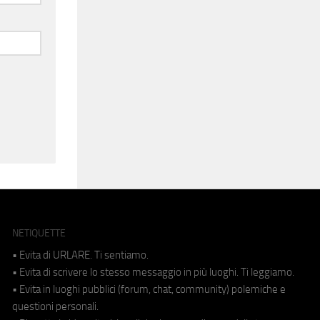
NETIQUETTE
• Evita di URLARE. Ti sentiamo.
• Evita di scrivere lo stesso messaggio in più luoghi. Ti leggiamo.
• Evita in luoghi pubblici (forum, chat, community) polemiche e
questioni personali.