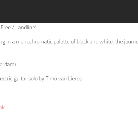
Free / Landline’
ing in a monochromatic palette of black and white, the journ
terdam)
ctric guitar solo by Timo van Lierop
ok