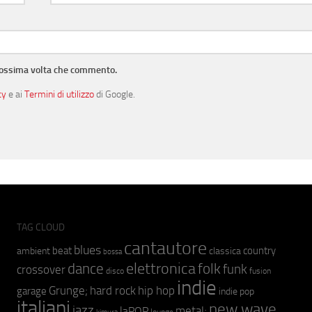
prossima volta che commento.
cy
e ai
Termini di utilizzo
di Google.
TAG CLOUD
cantautore
blues
beat
country
ambient
classica
bossa
elettronica
dance
folk
funk
crossover
fusion
disco
indie
hip hop
Grunge;
hard rock
garage
indie pop
italiani
new wave
jazz
metal;
laPOP