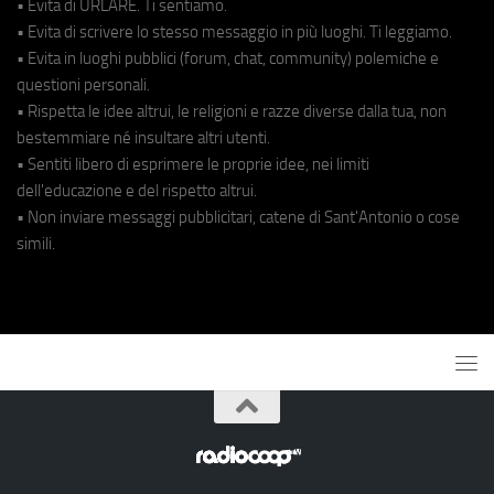
• Evita di URLARE. Ti sentiamo.
• Evita di scrivere lo stesso messaggio in più luoghi. Ti leggiamo.
• Evita in luoghi pubblici (forum, chat, community) polemiche e
questioni personali.
• Rispetta le idee altrui, le religioni e razze diverse dalla tua, non
bestemmiare né insultare altri utenti.
• Sentiti libero di esprimere le proprie idee, nei limiti
dell'educazione e del rispetto altrui.
• Non inviare messaggi pubblicitari, catene di Sant'Antonio o cose
simili.