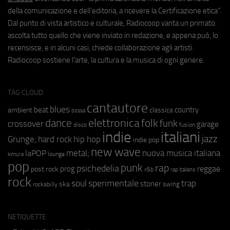
della comunicazione e dell'editoria, a ricevere la Certificazione etica".
Dal punto di vista artistico e culturale, Radiocoop vanta un primato:
ascolta tutto quello che viene inviato in redazione, e appena può, lo
recensisce, e in alcuni casi, chiede collaborazione agli artisti.
Radiocoop sostiene l'arte, la cultura e la musica di ogni genere.
TAG CLOUD
cantautore
blues
beat
country
ambient
classica
bossa
elettronica
dance
folk
funk
crossover
garage
fusion
disco
indie
italiani
jazz
hip hop
Grunge;
hard rock
indie pop
new wave
metal;
nuova musica italiana
laPOP
lounge
kimura
pop
punk
rap
psichedelia
reggae
prog
post rock
r&b
rap italiano
rock
soul
sperimentale
trap
stoner
ska
swing
rockabilly
NETIQUETTE