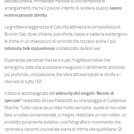
delicata poesia, immediate melodie e una semplicità di
arrangiamenti che ha il preciso intento di rendere questo
lavoro
estremamente diretto
.
La grottesca leggerezza di Calcutta abbraccia la compostezza di
Brunori Sas, dove chitarra, pianoforte, basso e batteria sostengono
le liriche in un chiaroscuro di sonorità che toccano anche il più
intimista folk statunitense
cristallizzato da Bon Iver.
Esperienze personali messe a nudo, fragilità emotive che
emergono dalla vita quotidiana inseguono il sentimento amoroso
più profondo, una passione che vibra attraversando le strofe e i
ritornelli di tutto l’EP.
Il disco è accompagnato dal
videoclip del singolo
‘
Niente di
speciale’
realizzato da Lea Palazzetti su una spiaggia di Civitanova
Marche. Tutto nasce da un’idea molto semplice: quella di non voler
fare un video convenzionale, o meglio, realizzare un non-video, un
prodotto puramente estetico, una fotografia in movimento che
riprenda e racconti una banale scena di intima vita quotidiana. Gli