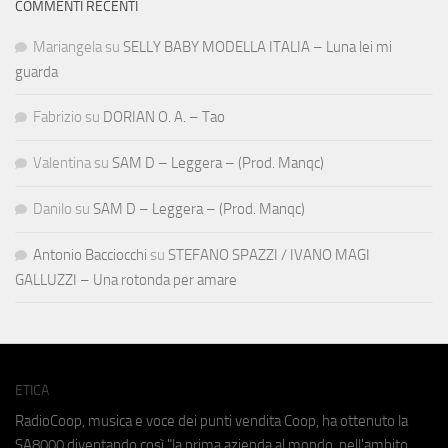
COMMENTI RECENTI
Mariangela
su
SELLY BABY MODELLA ITALIA – Luna lei mi
guarda
Fabrizio
su
DORIAN O. A. – Tao
Valentina
su
SAM D – Leggera – (Prod. Manqc)
Danilo
su
SAM D – Leggera – (Prod. Manqc)
Antonio Bacciocchi
su
STEFANO SPAZZI / IVANO MAGI
GALLUZZI – Una rotonda per amare
ETICA
RadioCoop, musica e voce dei punti vendita Coop, ha ottenuto la
SA8000
diventando così "la prima azienda al mondo, nell'ambito