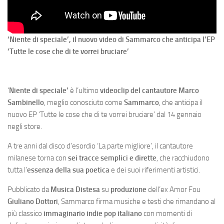
‘Niente di speciale’, il nuovo video di Sammarco che anticipa l’EP
‘Tutte le cose che di te vorrei bruciare’
‘
Niente di speciale’
è l’ultimo
videoclip del cantautore Marco
Sambinello
, meglio conosciuto come
Sammarco
, che anticipa il
nuovo EP ‘Tutte le cose che di te vorrei bruciare’ dal 14 gennaio
negli store.
A tre anni dal disco d’esordio ‘La parte migliore’, il cantautore
milanese torna con
sei tracce semplici e dirette
, che racchiudono
tutta l’
essenza della sua poetica
e dei suoi riferimenti artistici.
Pubblicato da
Musica Distesa
su
produzione
dell’ex Amor Fou
Giuliano Dottori
, Sammarco firma musiche e testi che rimandano al
più classico
immaginario indie pop italiano
con momenti di