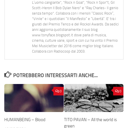
L’uomo cangiante", "Rock n Goal", "Rock n Spor"t, Gil
Scott-Heron Il Bob Dylan Nero" e "Ray Charles- Il genio
senza tempo". Collabora con i mensili “Classic Rock”,
"Vinile" e i quotidiani “Il Manifesto” e “Libertà”. E' tra i
giurati del Premio Tenco e del Rockol Awards. Da sedici
anni aggiorna quotidianamente il suo blog
www.tonyface.blogspot.it dove parla di musica,
cinema, culture varie, sport e con cui ha vinto il Premio
Mei Musicletter del 2016 come miglior blog italiano.
Collabora con Radiocoop dal 2003.
POTREBBERO INTERESSARTI ANCHE...
0
0
HUMANBEING – Blood
TITO PAVAN – All the world is
green