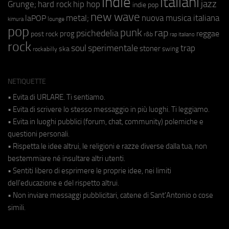
indie
italiani
jazz
hip hop
Grunge;
hard rock
indie pop
new wave
metal;
nuova musica italiana
laPOP
lounge
kimura
pop
punk
rap
psichedelia
reggae
prog
post rock
r&b
rap italiano
rock
soul
sperimentale
trap
stoner
ska
swing
rockabilly
NETIQUETTE
• Evita di URLARE. Ti sentiamo.
• Evita di scrivere lo stesso messaggio in più luoghi. Ti leggiamo.
• Evita in luoghi pubblici (forum, chat, community) polemiche e
questioni personali.
• Rispetta le idee altrui, le religioni e razze diverse dalla tua, non
bestemmiare né insultare altri utenti.
• Sentiti libero di esprimere le proprie idee, nei limiti
dell'educazione e del rispetto altrui.
• Non inviare messaggi pubblicitari, catene di Sant'Antonio o cose
simili.