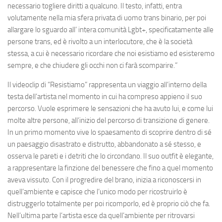
necessario togliere diritti a qualcuno. Il testo, infatti, entra
volutamente nella mia sfera privata di uomo trans binario, per poi
allargare lo sguardo all’ intera comunità Lgbt+, specificatamente alle
persone trans, ed è rivolto a un interlocutore, che è la società
stessa, a cui è necessario ricordare che noi esistiamo ed esisteremo
sempre, e che chiudere gli occhi non ci farà scomparire.”
Il videoclip di “Resistiamo” rappresenta un viaggio all’interno della
testa dell’artista nel momento in cui ha compreso appieno il suo
percorso. Vuole esprimere le sensazioni che ha avuto lui, e come lui
molte altre persone, all’inizio del percorso di transizione di genere.
In un primo momento vive lo spaesamento di scoprire dentro di sé
un paesaggio disastrato e distrutto, abbandonato a sé stesso, e
osserva le pareti e i detriti che lo circondano. Il suo outfit è elegante,
a rappresentare la finzione del benessere che fino a quel momento
aveva vissuto. Con il progredire del brano, inizia a riconoscersi in
quell’ambiente e capisce che l’unico modo per ricostruirlo è
distruggerlo totalmente per poi ricomporlo, ed è proprio ciò che fa.
Nell’ultima parte l’artista esce da quell’ambiente per ritrovarsi