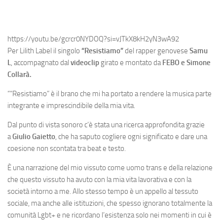
https://youtu.be/gcrcr0NYDOQ?si=vJTkX8kH2yN3wA92
Per Lilith Label il singolo
“Resistiamo”
del rapper genovese
Samu
L
, accompagnato dal
videoclip
girato e montato da
FEBO e Simone
Collarà.
““Resistiamo” è il brano che mi ha portato a rendere la musica parte
integrante e imprescindibile della mia vita.
Dal punto di vista sonoro c’è stata una ricerca approfondita grazie
a
Giulio Gaietto
, che ha saputo cogliere ogni significato e dare una
coesione non scontata tra beat e testo.
È una narrazione del mio vissuto come uomo trans e della relazione
che questo vissuto ha avuto con la mia vita lavorativa e con la
società intorno a me. Allo stesso tempo è un appello al tessuto
sociale, ma anche alle istituzioni, che spesso ignorano totalmente la
comunità Lgbt+ e ne ricordano l’esistenza solo nei momenti in cui è