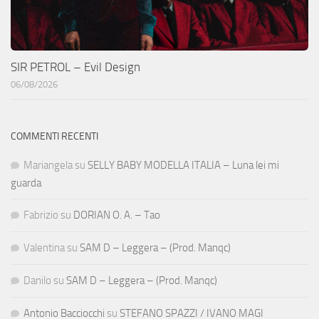
SIR PETROL – Evil Design
06/08/2026
COMMENTI RECENTI
Mariangela
su
SELLY BABY MODELLA ITALIA – Luna lei mi
guarda
Fabrizio
su
DORIAN O. A. – Tao
Valentina
su
SAM D – Leggera – (Prod. Manqc)
Danilo
su
SAM D – Leggera – (Prod. Manqc)
Antonio Bacciocchi
su
STEFANO SPAZZI / IVANO MAGI