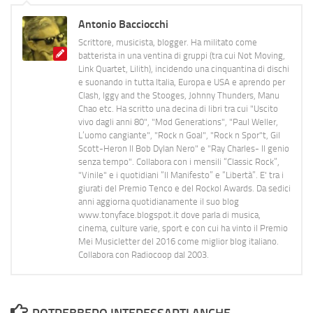
Antonio Bacciocchi
Scrittore, musicista, blogger. Ha militato come
batterista in una ventina di gruppi (tra cui Not Moving,
Link Quartet, Lilith), incidendo una cinquantina di dischi
e suonando in tutta Italia, Europa e USA e aprendo per
Clash, Iggy and the Stooges, Johnny Thunders, Manu
Chao etc. Ha scritto una decina di libri tra cui "Uscito
vivo dagli anni 80", "Mod Generations", "Paul Weller,
L’uomo cangiante", "Rock n Goal", "Rock n Spor"t, Gil
Scott-Heron Il Bob Dylan Nero" e "Ray Charles- Il genio
senza tempo". Collabora con i mensili “Classic Rock”,
"Vinile" e i quotidiani “Il Manifesto” e “Libertà”. E' tra i
giurati del Premio Tenco e del Rockol Awards. Da sedici
anni aggiorna quotidianamente il suo blog
www.tonyface.blogspot.it dove parla di musica,
cinema, culture varie, sport e con cui ha vinto il Premio
Mei Musicletter del 2016 come miglior blog italiano.
Collabora con Radiocoop dal 2003.