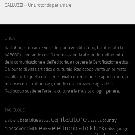
GALLUZZI – Una rotonda per amare
ETICA
RadioCoop, musica e voce dei punti vendita Coop, ha ottenuto la
SA8000
diventando così "la prima azienda al mondo, nell'ambito
della comunicazione e dell'editoria, a ricevere la Certificazione etica".
Dal punto di vista artistico e culturale, Radiocoop vanta un primato:
ascolta tutto quello che viene inviato in redazione, e appena può, lo
recensisce, e in alcuni casi, chiede collaborazione agli artisti.
Radiocoop sostiene l'arte, la cultura e la musica di ogni genere.
TAG CLOUD
cantautore
blues
beat
country
ambient
classica
bossa
elettronica
dance
folk
funk
crossover
garage
fusion
disco