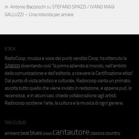
Antonio Bacciocchi
su
STEFANO SPAZZI / IVANO MAGI
GALLUZZI – Una rotonda per amare
ETICA
RadioCoop, musica e voce dei punti vendita Coop, ha ottenuto la
SA8000
diventando così "la prima azienda al mondo, nell'ambito
della comunicazione e dell'editoria, a ricevere la Certificazione etica".
Dal punto di vista artistico e culturale, Radiocoop vanta un primato:
ascolta tutto quello che viene inviato in redazione, e appena può, lo
recensisce, e in alcuni casi, chiede collaborazione agli artisti.
Radiocoop sostiene l'arte, la cultura e la musica di ogni genere.
TAG CLOUD
cantautore
blues
beat
country
ambient
classica
bossa