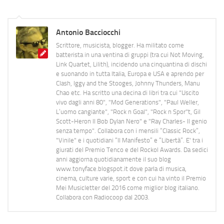
Antonio Bacciocchi
Scrittore, musicista, blogger. Ha militato come
batterista in una ventina di gruppi (tra cui Not Moving,
Link Quartet, Lilith), incidendo una cinquantina di dischi
e suonando in tutta Italia, Europa e USA e aprendo per
Clash, Iggy and the Stooges, Johnny Thunders, Manu
Chao etc. Ha scritto una decina di libri tra cui "Uscito
vivo dagli anni 80", "Mod Generations", "Paul Weller,
L’uomo cangiante", "Rock n Goal", "Rock n Spor"t, Gil
Scott-Heron Il Bob Dylan Nero" e "Ray Charles- Il genio
senza tempo". Collabora con i mensili “Classic Rock”,
"Vinile" e i quotidiani “Il Manifesto” e “Libertà”. E' tra i
giurati del Premio Tenco e del Rockol Awards. Da sedici
anni aggiorna quotidianamente il suo blog
www.tonyface.blogspot.it dove parla di musica,
cinema, culture varie, sport e con cui ha vinto il Premio
Mei Musicletter del 2016 come miglior blog italiano.
Collabora con Radiocoop dal 2003.