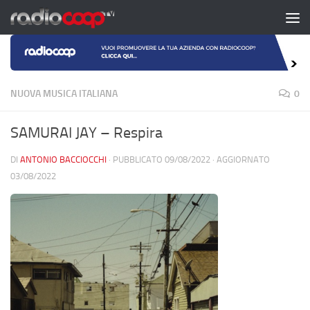
Salta al contenuto
NUOVA MUSICA ITALIANA
0
SAMURAI JAY – Respira
DI
ANTONIO BACCIOCCHI
· PUBBLICATO
09/08/2022
· AGGIORNATO
03/08/2022