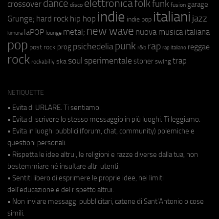
elettronica
dance
folk
funk
crossover
garage
fusion
disco
indie
italiani
jazz
hip hop
Grunge;
hard rock
indie pop
new wave
metal;
nuova musica italiana
laPOP
lounge
kimura
pop
punk
rap
psichedelia
reggae
prog
post rock
r&b
rap italiano
rock
soul
sperimentale
trap
stoner
ska
swing
rockabilly
NETIQUETTE
• Evita di URLARE. Ti sentiamo.
• Evita di scrivere lo stesso messaggio in più luoghi. Ti leggiamo.
• Evita in luoghi pubblici (forum, chat, community) polemiche e
questioni personali.
• Rispetta le idee altrui, le religioni e razze diverse dalla tua, non
bestemmiare né insultare altri utenti.
• Sentiti libero di esprimere le proprie idee, nei limiti
dell'educazione e del rispetto altrui.
• Non inviare messaggi pubblicitari, catene di Sant'Antonio o cose
simili.