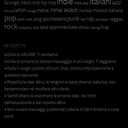
indie
italiani
jazz
hip hop
Grunge;
hard rock
indie pop
new wave
metal;
nuova musica italiana
laPOP
lounge
kimura
pop
punk
rap
psichedelia
reggae
prog
post rock
r&b
rap italiano
rock
soul
sperimentale
trap
stoner
ska
swing
rockabilly
NETIQUETTE
• Evita di URLARE. Ti sentiamo.
• Evita di scrivere lo stesso messaggio in più luoghi. Ti leggiamo.
• Evita in luoghi pubblici (forum, chat, community) polemiche e
questioni personali.
• Rispetta le idee altrui, le religioni e razze diverse dalla tua, non
bestemmiare né insultare altri utenti.
• Sentiti libero di esprimere le proprie idee, nei limiti
dell'educazione e del rispetto altrui.
• Non inviare messaggi pubblicitari, catene di Sant'Antonio o cose
simili.