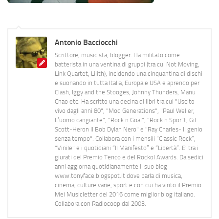
Antonio Bacciocchi
Scrittore, musicista, blogger. Ha militato come
batterista in una ventina di gruppi (tra cui Not Moving,
Link Quartet, Lilith), incidendo una cinquantina di dischi
e suonando in tutta Italia, Europa e USA e aprendo per
Clash, Iggy and the Stooges, Johnny Thunders, Manu
Chao etc. Ha scritto una decina di libri tra cui "Uscito
vivo dagli anni 80", "Mod Generations", "Paul Weller,
L’uomo cangiante", "Rock n Goal", "Rock n Spor"t, Gil
Scott-Heron Il Bob Dylan Nero" e "Ray Charles- Il genio
senza tempo". Collabora con i mensili “Classic Rock”,
"Vinile" e i quotidiani “Il Manifesto” e “Libertà”. E' tra i
giurati del Premio Tenco e del Rockol Awards. Da sedici
anni aggiorna quotidianamente il suo blog
www.tonyface.blogspot.it dove parla di musica,
cinema, culture varie, sport e con cui ha vinto il Premio
Mei Musicletter del 2016 come miglior blog italiano.
Collabora con Radiocoop dal 2003.