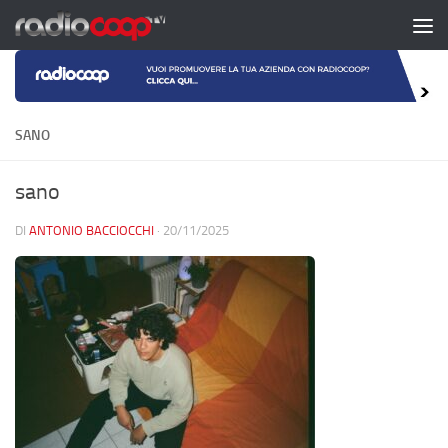
Salta al contenuto
SANO
sano
DI
ANTONIO BACCIOCCHI
·
20/11/2025