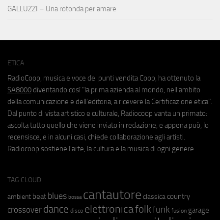
GALLUZZI – Una rotonda per amare
ETICA
RadioCoop, musica e voce dei punti vendita Coop, ha ottenuto la
SA8000
diventando così "la prima azienda al mondo, nell'ambito
della comunicazione e dell'editoria, a ricevere la Certificazione etica".
Dal punto di vista artistico e culturale, Radiocoop vanta un primato:
ascolta tutto quello che viene inviato in redazione, e appena può, lo
recensisce, e in alcuni casi, chiede collaborazione agli artisti.
Radiocoop sostiene l'arte, la cultura e la musica di ogni genere.
TAG CLOUD
cantautore
blues
beat
country
ambient
classica
bossa
elettronica
dance
folk
funk
crossover
garage
fusion
disco