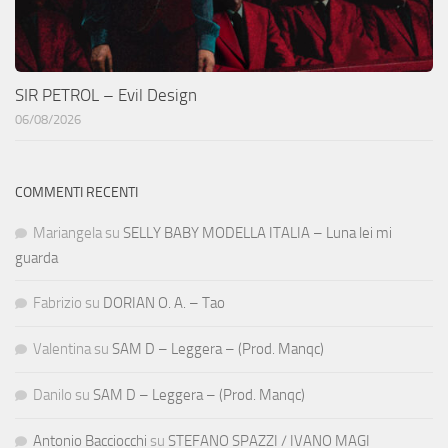
SIR PETROL – Evil Design
06/08/2026
COMMENTI RECENTI
Mariangela
su
SELLY BABY MODELLA ITALIA – Luna lei mi
guarda
Fabrizio
su
DORIAN O. A. – Tao
Valentina
su
SAM D – Leggera – (Prod. Manqc)
Danilo
su
SAM D – Leggera – (Prod. Manqc)
Antonio Bacciocchi
su
STEFANO SPAZZI / IVANO MAGI