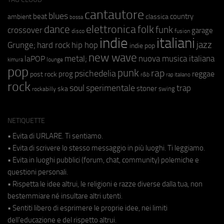
cantautore
blues
beat
country
ambient
classica
bossa
elettronica
dance
folk
funk
crossover
garage
fusion
disco
indie
italiani
jazz
hip hop
Grunge;
hard rock
indie pop
new wave
metal;
nuova musica italiana
laPOP
lounge
kimura
pop
punk
rap
psichedelia
reggae
prog
post rock
r&b
rap italiano
rock
soul
sperimentale
trap
stoner
ska
swing
rockabilly
NETIQUETTE
• Evita di URLARE. Ti sentiamo.
• Evita di scrivere lo stesso messaggio in più luoghi. Ti leggiamo.
• Evita in luoghi pubblici (forum, chat, community) polemiche e
questioni personali.
• Rispetta le idee altrui, le religioni e razze diverse dalla tua, non
bestemmiare né insultare altri utenti.
• Sentiti libero di esprimere le proprie idee, nei limiti
dell'educazione e del rispetto altrui.