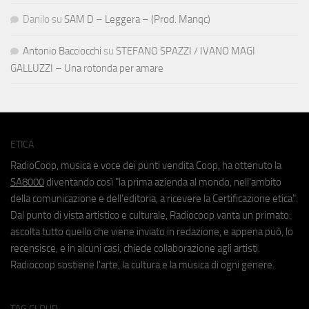
Danilo
su
SAM D – Leggera – (Prod. Manqc)
Antonio Bacciocchi
su
STEFANO SPAZZI / IVANO MAGI
GALLUZZI – Una rotonda per amare
ETICA
RadioCoop, musica e voce dei punti vendita Coop, ha ottenuto la
SA8000
diventando così "la prima azienda al mondo, nell'ambito
della comunicazione e dell'editoria, a ricevere la Certificazione etica".
Dal punto di vista artistico e culturale, Radiocoop vanta un primato:
ascolta tutto quello che viene inviato in redazione, e appena può, lo
recensisce, e in alcuni casi, chiede collaborazione agli artisti.
Radiocoop sostiene l'arte, la cultura e la musica di ogni genere.
TAG CLOUD