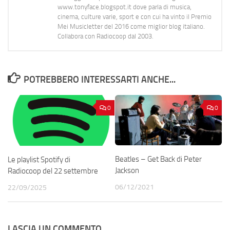
www.tonyface.blogspot.it dove parla di musica,
cinema, culture varie, sport e con cui ha vinto il Premio
Mei Musicletter del 2016 come miglior blog italiano.
Collabora con Radiocoop dal 2003.
POTREBBERO INTERESSARTI ANCHE...
0
0
Beatles – Get Back di Peter
Le playlist Spotify di
Jackson
Radiocoop del 22 settembre
06/12/2021
22/09/2025
LASCIA UN COMMENTO