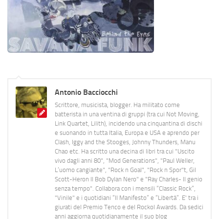
Antonio Bacciocchi
Scrittore, musicista, blogger. Ha militato come
batterista in una ventina di gruppi (tra cui Not Moving,
Link Quartet, Lilith), incidendo una cinquantina di dischi
e suonando in tutta Italia, Europa e USA e aprendo per
Clash, Iggy and the Stooges, Johnny Thunders, Manu
Chao etc. Ha scritto una decina di libri tra cui "Uscito
vivo dagli anni 80", "Mod Generations", "Paul Weller,
L’uomo cangiante", "Rock n Goal", "Rock n Spor"t, Gil
Scott-Heron Il Bob Dylan Nero" e "Ray Charles- Il genio
senza tempo". Collabora con i mensili “Classic Rock”,
"Vinile" e i quotidiani “Il Manifesto” e “Libertà”. E' tra i
giurati del Premio Tenco e del Rockol Awards. Da sedici
anni aggiorna quotidianamente il suo blog