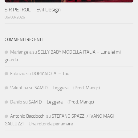
SIR PETROL – Evil Design
06/08/2026
COMMENTI RECENTI
Mariangela
su
SELLY BABY MODELLA ITALIA – Luna lei mi
guarda
Fabrizio
su
DORIAN O. A. – Tao
Valentina
su
SAM D – Leggera – (Prod. Manqc)
Danilo
su
SAM D – Leggera – (Prod. Manqc)
Antonio Bacciocchi
su
STEFANO SPAZZI / IVANO MAGI
GALLUZZI – Una rotonda per amare