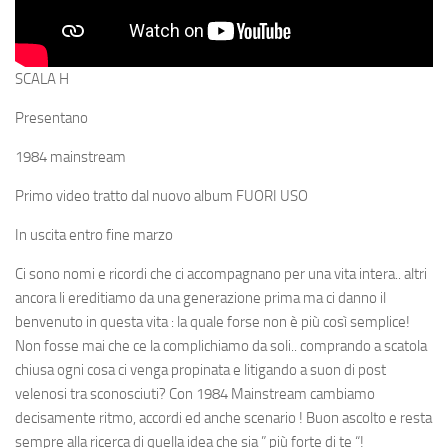
SCALA H
Presentano
1984 mainstream
Primo video tratto dal nuovo album FUORI USO
In uscita entro fine marzo
Ci sono nomi e ricordi che ci accompagnano per una vita intera.. altri
ancora li ereditiamo da una generazione prima ma ci danno il
benvenuto in questa vita : la quale forse non è più così semplice!
Non fosse mai che ce la complichiamo da soli.. comprando a scatola
chiusa ogni cosa ci venga propinata e litigando a suon di post
velenosi tra sconosciuti? Con 1984 Mainstream cambiamo
decisamente ritmo, accordi ed anche scenario ! Buon ascolto e resta
sempre alla ricerca di quella idea che sia ” più forte di te “!