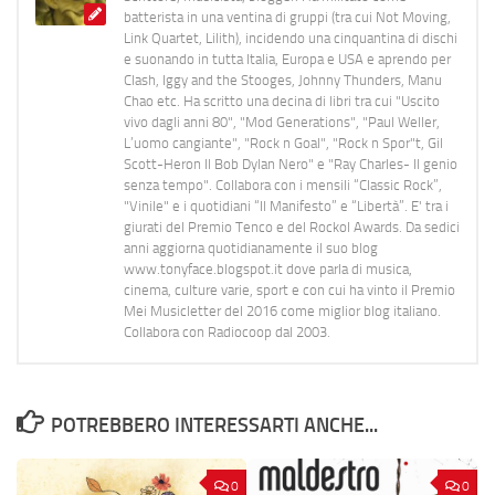
batterista in una ventina di gruppi (tra cui Not Moving,
Link Quartet, Lilith), incidendo una cinquantina di dischi
e suonando in tutta Italia, Europa e USA e aprendo per
Clash, Iggy and the Stooges, Johnny Thunders, Manu
Chao etc. Ha scritto una decina di libri tra cui "Uscito
vivo dagli anni 80", "Mod Generations", "Paul Weller,
L’uomo cangiante", "Rock n Goal", "Rock n Spor"t, Gil
Scott-Heron Il Bob Dylan Nero" e "Ray Charles- Il genio
senza tempo". Collabora con i mensili “Classic Rock”,
"Vinile" e i quotidiani “Il Manifesto” e “Libertà”. E' tra i
giurati del Premio Tenco e del Rockol Awards. Da sedici
anni aggiorna quotidianamente il suo blog
www.tonyface.blogspot.it dove parla di musica,
cinema, culture varie, sport e con cui ha vinto il Premio
Mei Musicletter del 2016 come miglior blog italiano.
Collabora con Radiocoop dal 2003.
POTREBBERO INTERESSARTI ANCHE...
0
0