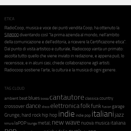
ETICA
RadioCoop, musica e voce dei punti vendita Coop, ha ottenuto la
SA8000
diventando così "la prima azienda al mondo, nell'ambito
della comunicazione e dell'editoria, a ricevere la Certificazione etica".
Dal punto di vista artistico e culturale, Radiocoop vanta un primato:
ascolta tutto quello che viene inviato in redazione, e appena può, lo
recensisce, e in alcuni casi, chiede collaborazione agli artisti.
Radiocoop sostiene l'arte, la cultura e la musica di ogni genere.
TAG CLOUD
cantautore
blues
beat
country
ambient
classica
bossa
elettronica
dance
folk
funk
crossover
garage
fusion
disco
indie
italiani
jazz
hip hop
Grunge;
hard rock
indie pop
new wave
metal;
nuova musica italiana
laPOP
lounge
kimura
pop