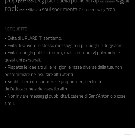
punk
rap
psichedelia
reggae
prog
post rock
r&b
rap italiano
rock
soul
sperimentale
trap
stoner
ska
swing
rockabilly
NETIQUETTE
• Evita di URLARE. Ti sentiamo.
• Evita di scrivere lo stesso messaggio in più luoghi. Ti leggiamo.
• Evita in luoghi pubblici (forum, chat, community) polemiche e
questioni personali.
• Rispetta le idee altrui, le religioni e razze diverse dalla tua, non
bestemmiare né insultare altri utenti.
• Sentiti libero di esprimere le proprie idee, nei limiti
dell'educazione e del rispetto altrui.
• Non inviare messaggi pubblicitari, catene di Sant'Antonio o cose
simili.