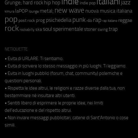
indie
italiani
jazz
hip hop
Grunge;
hard rock
indie pop
new wave
metal;
nuova musica italiana
laPOP
lounge
kimura
pop
punk
rap
psichedelia
reggae
prog
post rock
r&b
rap italiano
rock
soul
sperimentale
trap
stoner
ska
swing
rockabilly
NETIQUETTE
• Evita di URLARE. Ti sentiamo.
• Evita di scrivere lo stesso messaggio in più luoghi. Ti leggiamo.
• Evita in luoghi pubblici (forum, chat, community) polemiche e
questioni personali.
• Rispetta le idee altrui, le religioni e razze diverse dalla tua, non
bestemmiare né insultare altri utenti.
• Sentiti libero di esprimere le proprie idee, nei limiti
dell'educazione e del rispetto altrui.
• Non inviare messaggi pubblicitari, catene di Sant'Antonio o cose
simili.