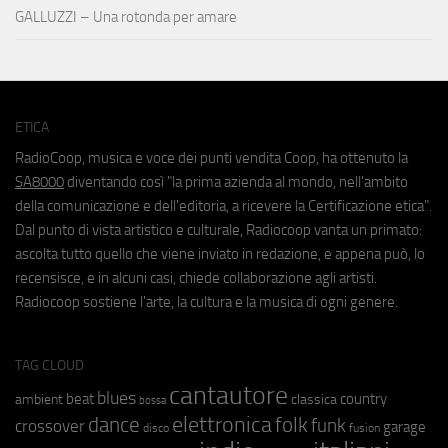
GALLUZZI – Una rotonda per amare
ETICA
RadioCoop, musica e voce dei punti vendita Coop, ha ottenuto la
SA8000
diventando così "la prima azienda al mondo, nell'ambito
della comunicazione e dell'editoria, a ricevere la Certificazione etica".
Dal punto di vista artistico e culturale, Radiocoop vanta un primato:
ascolta tutto quello che viene inviato in redazione, e appena può, lo
recensisce, e in alcuni casi, chiede collaborazione agli artisti.
Radiocoop sostiene l'arte, la cultura e la musica di ogni genere.
TAG CLOUD
cantautore
blues
beat
country
ambient
classica
bossa
elettronica
dance
folk
funk
crossover
garage
fusion
disco