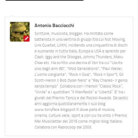
Antonio Bacciocchi
Scrittore, musicista, blogger. Ha militato come
batterista in una ventina di gruppi (tra cui Not Moving,
Link Quartet, Lilith), incidendo una cinquantina di dischi
e suonando in tutta Italia, Europa e USA e aprendo per
Clash, Iggy and the Stooges, Johnny Thunders, Manu
Chao etc. Ha scritto una decina di libri tra cui "Uscito
vivo dagli anni 80", "Mod Generations", "Paul Weller,
L’uomo cangiante", "Rock n Goal", "Rock n Spor"t, Gil
Scott-Heron Il Bob Dylan Nero" e "Ray Charles- Il genio
senza tempo". Collabora con i mensili “Classic Rock”,
"Vinile" e i quotidiani “Il Manifesto” e “Libertà”. E' tra i
giurati del Premio Tenco e del Rockol Awards. Da sedici
anni aggiorna quotidianamente il suo blog
www.tonyface.blogspot.it dove parla di musica,
cinema, culture varie, sport e con cui ha vinto il Premio
Mei Musicletter del 2016 come miglior blog italiano.
Collabora con Radiocoop dal 2003.