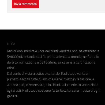
ETICA
RadioCoop, musica e voce dei punti vendita Coop, ha ottenuto la
SA8000
diventando così "la prima azienda al mondo, nell'ambito
della comunicazione e dell'editoria, a ricevere la Certificazione
etica".
Dal punto di vista artistico e culturale, Radiocoop vanta un
primato: ascolta tutto quello che viene inviato in redazione, e
appena può, lo recensisce, e in alcuni casi, chiede collaborazione
agli artisti. Radiocoop sostiene l'arte, la cultura e la musica di ogni
genere.