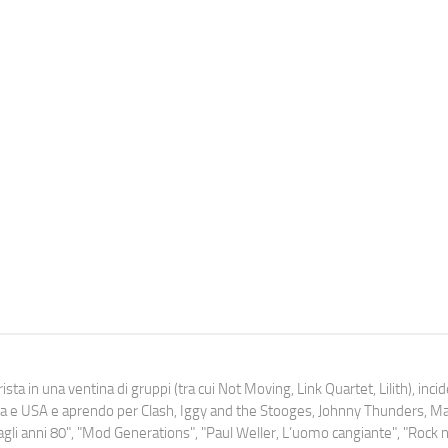
ista in una ventina di gruppi (tra cui Not Moving, Link Quartet, Lilith), inc
uropa e USA e aprendo per Clash, Iggy and the Stooges, Johnny Thunders, 
o dagli anni 80", "Mod Generations", "Paul Weller, L’uomo cangiante", "Rock n