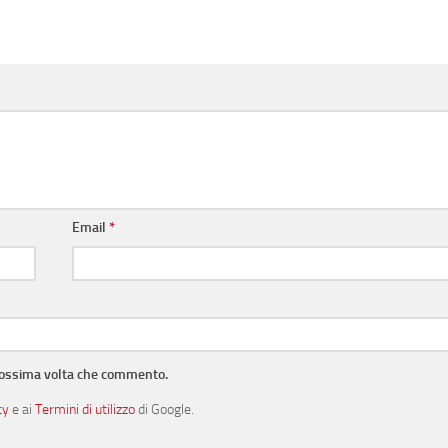
Email
*
prossima volta che commento.
cy
e ai
Termini di utilizzo
di Google.