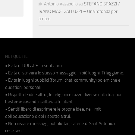
Antonio Vasapollo
su
STEFANO SPAZZI /
IVANO MAGI GALLUZZI – Una rotonda per
amare
NETIQUETTE
• Evita di URLARE. Ti sentiamo.
• Evita di scrivere lo stesso messaggio in più luoghi. Ti leggiamo.
• Evita in luoghi pubblici (forum, chat, community) polemiche e
questioni personali.
• Rispetta le idee altrui, le religioni e razze diverse dalla tua, non
bestemmiare né insultare altri utenti.
• Sentiti libero di esprimere le proprie idee, nei limiti
dell'educazione e del rispetto altrui.
• Non inviare messaggi pubblicitari, catene di Sant'Antonio o
cose simili.