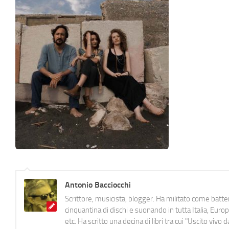
Antonio Bacciocchi
Scrittore, musicista, blogger. Ha militato come batter
cinquantina di dischi e suonando in tutta Italia, E
etc. Ha scritto una decina di libri tra cui "Uscito viv