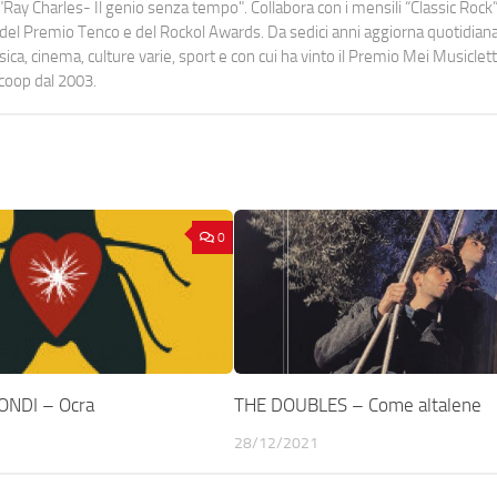
Ray Charles- Il genio senza tempo". Collabora con i mensili “Classic Rock”,
urati del Premio Tenco e del Rockol Awards. Da sedici anni aggiorna quotidia
a, cinema, culture varie, sport e con cui ha vinto il Premio Mei Musiclett
ocoop dal 2003.
0
NDI – Ocra
THE DOUBLES – Come altalene
28/12/2021