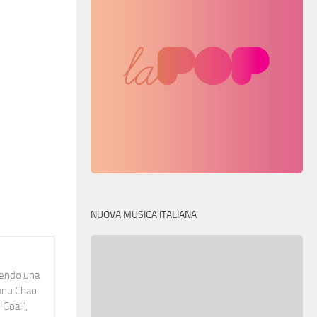
NUOVA MUSICA ITALIANA
idendo una
Manu Chao
 Goal",