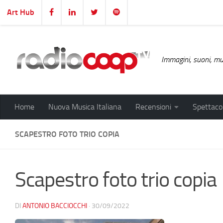
Art Hub
Salta al contenuto
Immagini, suoni, mus
Home
Nuova Musica Italiana
Recensioni
Spettacol
SCAPESTRO FOTO TRIO COPIA
Scapestro foto trio copia
DI
ANTONIO BACCIOCCHI
·
30/09/2022