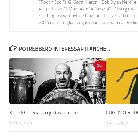
"Rock n Spor"t, Gil Scott-Heron Il Bob Dylan Nero" e "
e i quotidiani “Il Manifesto” e “Libertà”. E' tra i gi
suo blog www.tonyface.blogspot.it dove parla di music
2016 come miglior blog italiano. Collabora con Radi
POTREBBERO INTERESSARTI ANCHE...
0
KICO KC – Via da qui (via da chi)
EUGENIO RODO
12/02/2021
16/05/2015