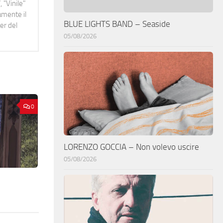
 "Vinile"
namente il
BLUE LIGHTS BAND – Seaside
er del
05/08/2026
0
LORENZO GOCCIA – Non volevo uscire
05/08/2026