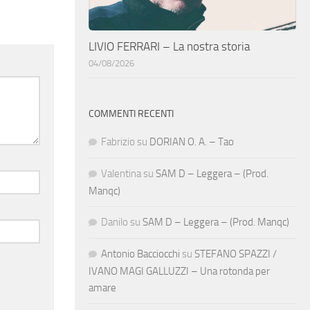
LIVIO FERRARI – La nostra storia
04/08/2026
COMMENTI RECENTI
Fabrizio
su
DORIAN O. A. – Tao
Valentina
su
SAM D – Leggera – (Prod.
Manqc)
Danilo
su
SAM D – Leggera – (Prod. Manqc)
Antonio Bacciocchi
su
STEFANO SPAZZI /
IVANO MAGI GALLUZZI – Una rotonda per
amare