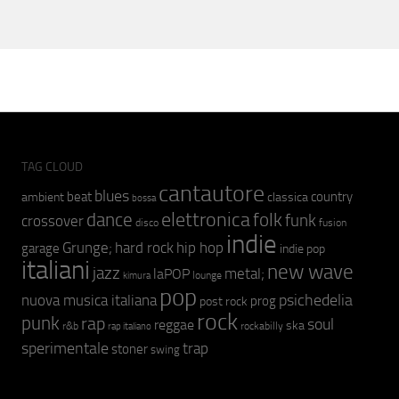
TAG CLOUD
cantautore
blues
beat
country
ambient
classica
bossa
elettronica
dance
folk
funk
crossover
fusion
disco
indie
hip hop
Grunge;
hard rock
garage
indie pop
italiani
new wave
jazz
metal;
laPOP
lounge
kimura
pop
psichedelia
nuova musica italiana
prog
post rock
rock
punk
rap
soul
reggae
ska
r&b
rockabilly
rap italiano
sperimentale
trap
stoner
swing