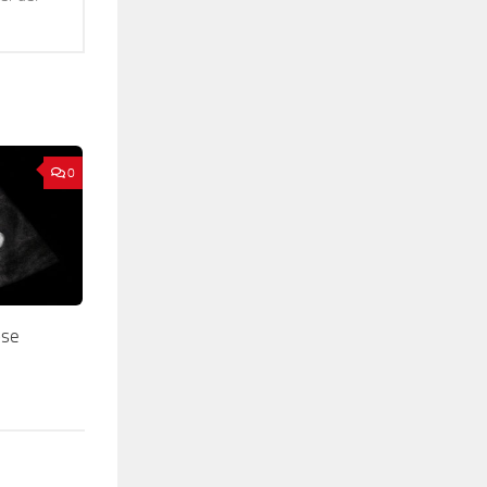
0
ose