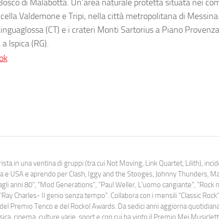
ta Bosco di Malabotta. Un’area naturale protetta situata nei co
cella Valdemone e Tripi, nella città metropolitana di Messina.
Linguaglossa (CT) e i crateri Monti Sartorius a Piano Provenz
 a Ispica (RG).
ok
ista in una ventina di gruppi (tra cui Not Moving, Link Quartet, Lilith), inc
uropa e USA e aprendo per Clash, Iggy and the Stooges, Johnny Thunders, 
o dagli anni 80", "Mod Generations", "Paul Weller, L’uomo cangiante", "Rock n
Ray Charles- Il genio senza tempo". Collabora con i mensili “Classic Rock”,
urati del Premio Tenco e del Rockol Awards. Da sedici anni aggiorna quotidia
a, cinema, culture varie, sport e con cui ha vinto il Premio Mei Musiclett