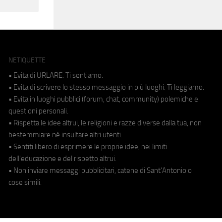
NETIQUETTE
• Evita di URLARE. Ti sentiamo.
• Evita di scrivere lo stesso messaggio in più luoghi. Ti leggiamo.
• Evita in luoghi pubblici (forum, chat, community) polemiche e
questioni personali.
• Rispetta le idee altrui, le religioni e razze diverse dalla tua, non
bestemmiare né insultare altri utenti.
• Sentiti libero di esprimere le proprie idee, nei limiti
dell'educazione e del rispetto altrui.
• Non inviare messaggi pubblicitari, catene di Sant'Antonio o
cose simili.