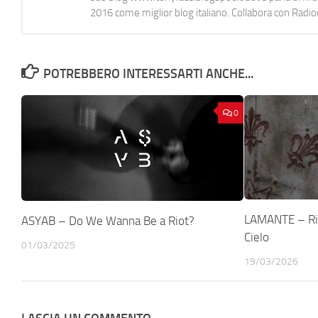
2016 come miglior blog italiano. Collabora con Radi
POTREBBERO INTERESSARTI ANCHE...
0
LAMANTE – Rit
ASYAB – Do We Wanna Be a Riot?
Cielo
01/03/2025
19/03/2026