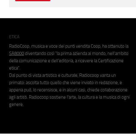
ETICA
RadioCoop, musica e voce dei punti vendita Coop, ha ottenuto la
SA8000
diventando così "la prima azienda al mondo, nell'ambito
della comunicazione e dell'editoria, a ricevere la Certificazione
etica".
Dal punto di vista artistico e culturale, Radiocoop vanta un
primato: ascolta tutto quello che viene inviato in redazione, e
appena può, lo recensisce, e in alcuni casi, chiede collaborazione
agli artisti. Radiocoop sostiene l'arte, la cultura e la musica di ogni
genere.