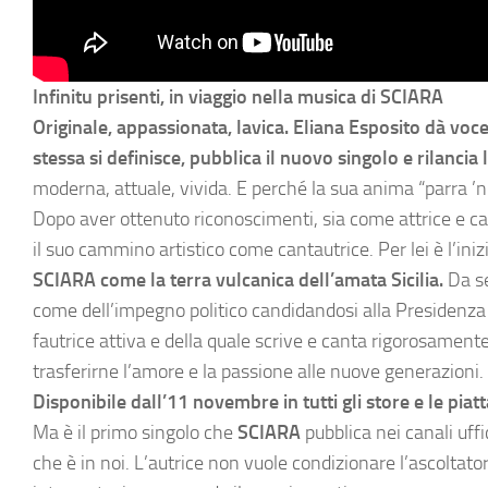
Infinitu prisenti, in viaggio nella musica di SCIARA
Originale, appassionata, lavica. Eliana Esposito dà voce
stessa si definisce, pubblica il nuovo singolo e rilancia 
moderna, attuale, vivida. E perché la sua anima “parra ’n 
Dopo aver ottenuto riconoscimenti, sia come attrice e cab
il suo cammino artistico come cantautrice. Per lei è l’ini
SCIARA come la terra vulcanica dell’amata Sicilia.
Da se
come dell’impegno politico candidandosi alla Presidenza d
fautrice attiva e della quale scrive e canta rigorosament
trasferirne l’amore e la passione alle nuove generazioni.
Disponibile dall’11 novembre in tutti gli store e le piatt
Ma è il primo singolo che
SCIARA
pubblica nei canali uffi
che è in noi. L’autrice non vuole condizionare l’ascoltato