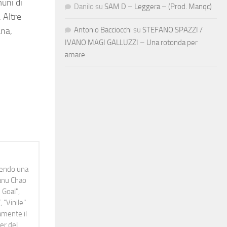
muni di
Danilo
su
SAM D – Leggera – (Prod. Manqc)
 Altre
Antonio Bacciocchi
su
STEFANO SPAZZI /
ana,
IVANO MAGI GALLUZZI – Una rotonda per
amare
idendo una
Manu Chao
 Goal",
 "Vinile"
namente il
er del