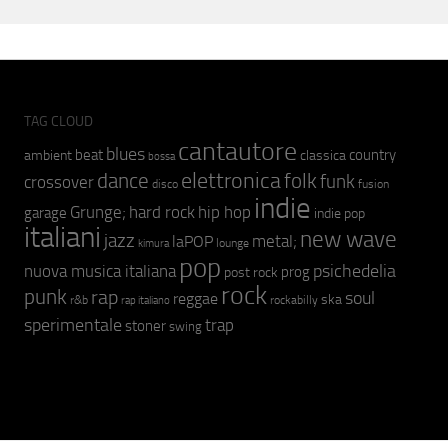
TAG CLOUD
cantautore
blues
beat
country
ambient
classica
bossa
elettronica
dance
folk
funk
crossover
fusion
disco
indie
hip hop
Grunge;
hard rock
garage
indie pop
italiani
new wave
jazz
metal;
laPOP
lounge
kimura
pop
psichedelia
nuova musica italiana
prog
post rock
rock
punk
rap
soul
reggae
ska
r&b
rockabilly
rap italiano
sperimentale
trap
stoner
swing