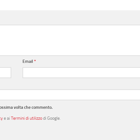
Email
*
prossima volta che commento.
cy
e ai
Termini di utilizzo
di Google.