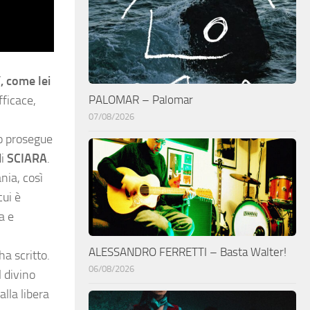
, come lei
PALOMAR – Palomar
fficace,
07/08/2026
to prosegue
di
SCIARA
.
nia, così
cui è
a e
ALESSANDRO FERRETTI – Basta Walter!
a scritto.
06/08/2026
l divino
lla libera