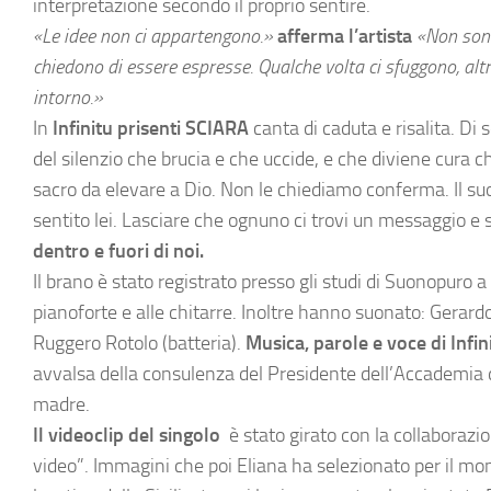
interpretazione secondo il proprio sentire.
«Le idee non ci appartengono.»
afferma l’artista
«Non sono 
chiedono di essere espresse. Qualche volta ci sfuggono, altr
intorno.»
In
Infinitu prisenti SCIARA
canta di caduta e risalita. Di 
del silenzio che brucia e che uccide, e che diviene cura ch
sacro da elevare a Dio. Non le chiediamo conferma. Il suo
sentito lei. Lasciare che ognuno ci trovi un messaggio e s
dentro e fuori di noi.
Il brano è stato registrato presso gli studi di Suonopuro 
pianoforte e alle chitarre. Inoltre hanno suonato: Gerardo
Ruggero Rotolo (batteria).
Musica, parole e voce di Infin
avvalsa della consulenza del Presidente dell’Accademia del
madre.
Il videoclip del singolo
è stato girato con la collaborazi
video”. Immagini che poi Eliana ha selezionato per il mont