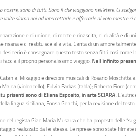
nostre, sono di tutti. Sono lì che viaggiano nell’etere. Ci scelgon
e volte siamo noi ad intercettarle e afferrarle al volo mentre ci
separazione e di unione, di morte e rinascita, di dualità e di un
e risana e ci restituisce alla vita. Canta di un amore talmente
 desiderio è consegnare questo testo senza filtri così come l
i faccia il proprio personalissimo viaggio.
Nell’infinito prese
a Catania. Mixaggio e direzioni musicali di Rosario Moschitta 
 Maida (violoncello); Fulvio Farkas (tabla); Roberto Fiore (con
itu prisenti sono di Eliana Esposito, in arte SCIARA.
L’autrice
la lingua siciliana, Fonso Genchi, per la revisione del testo 
one del regista Gian Maria Musarra che ha proposto delle “sug
aggio realizzato da lei stessa. Le riprese sono state filmate 