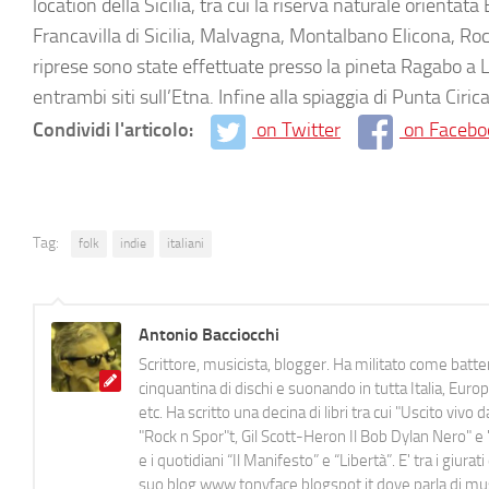
location della Sicilia, tra cui la riserva naturale orienta
Francavilla di Sicilia, Malvagna, Montalbano Elicona, Roc
riprese sono state effettuate presso la pineta Ragabo a 
entrambi siti sull’Etna. Infine alla spiaggia di Punta Cirica
Condividi l'articolo:
on Twitter
on Facebo
Tag:
folk
indie
italiani
Antonio Bacciocchi
Scrittore, musicista, blogger. Ha militato come batter
cinquantina di dischi e suonando in tutta Italia, E
etc. Ha scritto una decina di libri tra cui "Uscito viv
"Rock n Spor"t, Gil Scott-Heron Il Bob Dylan Nero" e "
e i quotidiani “Il Manifesto” e “Libertà”. E' tra i gi
suo blog www.tonyface.blogspot.it dove parla di music