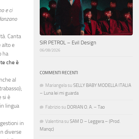
o e ci
 danzano
ità. Canta
SIR PETROL – Evil Design
 alto e
06/08/2026
o ha
nte che è
COMMENTI RECENTI
anche al
Mariangela
su
SELLY BABY MODELLA ITALIA
trabasso);
– Luna lei mi guarda
 si è
in lingua
Fabrizio
su
DORIAN O. A. – Tao
Valentina
su
SAM D – Leggera – (Prod.
gestioni in
Manqc)
in diverse