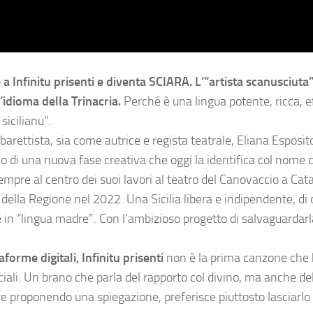
 a Infinitu prisenti e diventa SCIARA. L’“artista scanusciuta”
l’idioma della Trinacria.
Perché è una lingua potente, ricca, e
sicilianu”.
arettista, sia come autrice e regista teatrale, Eliana Esposi
zio di una nuova fase creativa che oggi la identifica col nome 
mpre al centro dei suoi lavori al teatro del Canovaccio a Cata
ella Regione nel 2022. Una Sicilia libera e indipendente, di 
e in “lingua madre”. Con l’ambizioso progetto di salvaguardarl
aforme digitali, Infinitu prisenti
non è la prima canzone che h
ciali. Un brano che parla del rapporto col divino, ma anche de
re proponendo una spiegazione, preferisce piuttosto lasciarlo a