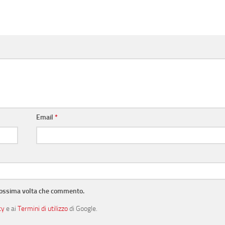
Email
*
prossima volta che commento.
cy
e ai
Termini di utilizzo
di Google.