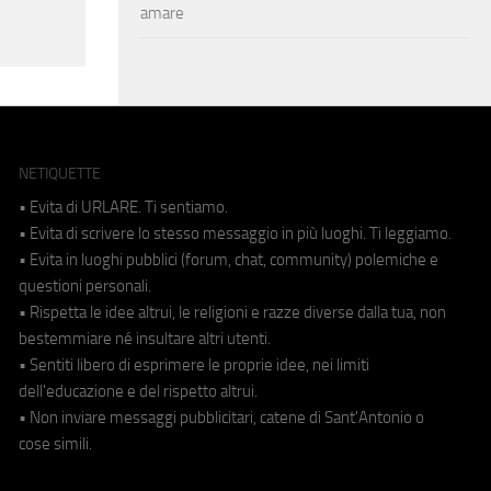
amare
NETIQUETTE
• Evita di URLARE. Ti sentiamo.
• Evita di scrivere lo stesso messaggio in più luoghi. Ti leggiamo.
• Evita in luoghi pubblici (forum, chat, community) polemiche e
questioni personali.
• Rispetta le idee altrui, le religioni e razze diverse dalla tua, non
bestemmiare né insultare altri utenti.
• Sentiti libero di esprimere le proprie idee, nei limiti
dell'educazione e del rispetto altrui.
• Non inviare messaggi pubblicitari, catene di Sant'Antonio o
cose simili.