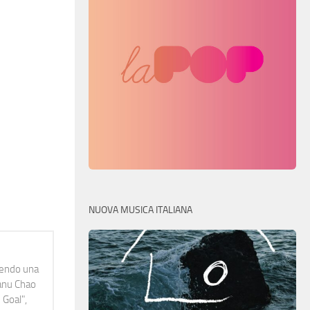
NUOVA MUSICA ITALIANA
idendo una
Manu Chao
 Goal",