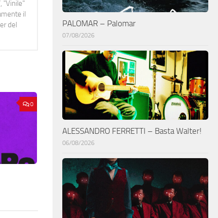
 "Vinile"
namente il
PALOMAR – Palomar
er del
07/08/2026
0
ALESSANDRO FERRETTI – Basta Walter!
06/08/2026