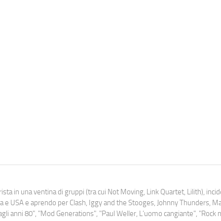
ista in una ventina di gruppi (tra cui Not Moving, Link Quartet, Lilith), inc
uropa e USA e aprendo per Clash, Iggy and the Stooges, Johnny Thunders, 
o dagli anni 80", "Mod Generations", "Paul Weller, L’uomo cangiante", "Rock n