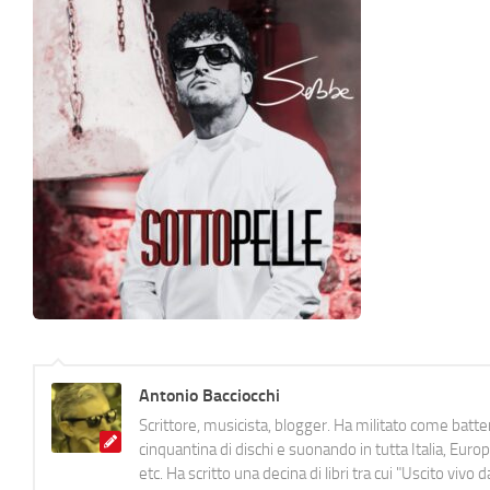
Antonio Bacciocchi
Scrittore, musicista, blogger. Ha militato come batter
cinquantina di dischi e suonando in tutta Italia, E
etc. Ha scritto una decina di libri tra cui "Uscito viv