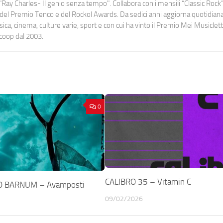
Ray Charles- Il genio senza tempo". Collabora con i mensili “Classic Rock”,
urati del Premio Tenco e del Rockol Awards. Da sedici anni aggiorna quotidia
a, cinema, culture varie, sport e con cui ha vinto il Premio Mei Musiclett
ocoop dal 2003.
0
CALIBRO 35 – Vitamin C
O BARNUM – Avamposti
09/02/2026