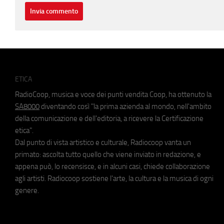
ETICA
RadioCoop, musica e voce dei punti vendita Coop, ha ottenuto la
SA8000
diventando così "la prima azienda al mondo, nell'ambito
della comunicazione e dell'editoria, a ricevere la Certificazione
etica".
Dal punto di vista artistico e culturale, Radiocoop vanta un
primato: ascolta tutto quello che viene inviato in redazione, e
appena può, lo recensisce, e in alcuni casi, chiede collaborazione
agli artisti. Radiocoop sostiene l'arte, la cultura e la musica di ogni
genere.