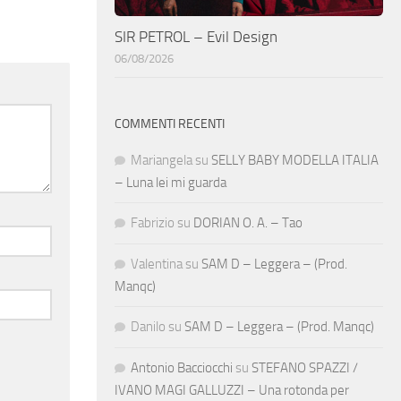
SIR PETROL – Evil Design
06/08/2026
COMMENTI RECENTI
Mariangela
su
SELLY BABY MODELLA ITALIA
– Luna lei mi guarda
Fabrizio
su
DORIAN O. A. – Tao
Valentina
su
SAM D – Leggera – (Prod.
Manqc)
Danilo
su
SAM D – Leggera – (Prod. Manqc)
Antonio Bacciocchi
su
STEFANO SPAZZI /
IVANO MAGI GALLUZZI – Una rotonda per