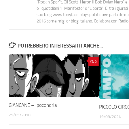
"Rock n Spor"t, Gil Scott-Heron Il Bob Dylan Nero" e "
e i quotidiani “Il Manifesto” e “Libertà”. E' tra i gi
suo blog www.tonyface.blogspot.it dove parla di music
2016 come miglior blog italiano. Collabora con Radi
POTREBBERO INTERESSARTI ANCHE...
0
GIANCANE – Ipocondria
PICCOLO CIRC
25/05/2018
19/08/2024