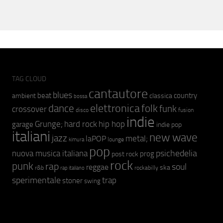
TAG CLOUD
cantautore
blues
beat
country
ambient
classica
bossa
elettronica
dance
folk
funk
crossover
fusion
disco
indie
hip hop
Grunge;
hard rock
garage
indie pop
italiani
new wave
jazz
metal;
laPOP
lounge
kimura
pop
psichedelia
nuova musica italiana
prog
post rock
rock
punk
rap
soul
reggae
ska
r&b
rockabilly
rap italiano
sperimentale
trap
stoner
swing