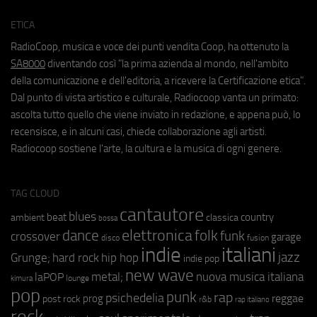
ETICA
RadioCoop, musica e voce dei punti vendita Coop, ha ottenuto la
SA8000
diventando così "la prima azienda al mondo, nell'ambito
della comunicazione e dell'editoria, a ricevere la Certificazione etica".
Dal punto di vista artistico e culturale, Radiocoop vanta un primato:
ascolta tutto quello che viene inviato in redazione, e appena può, lo
recensisce, e in alcuni casi, chiede collaborazione agli artisti.
Radiocoop sostiene l'arte, la cultura e la musica di ogni genere.
TAG CLOUD
cantautore
blues
beat
country
ambient
classica
bossa
elettronica
dance
folk
funk
crossover
garage
fusion
disco
indie
italiani
jazz
hip hop
Grunge;
hard rock
indie pop
new wave
metal;
nuova musica italiana
laPOP
lounge
kimura
pop
punk
rap
psichedelia
reggae
prog
post rock
r&b
rap italiano
rock