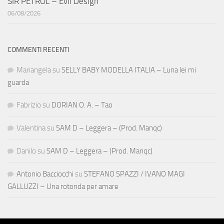
SIR PETROL – Evil Design
06/08/2026
COMMENTI RECENTI
Mariangela
su
SELLY BABY MODELLA ITALIA – Luna lei mi
guarda
Fabrizio
su
DORIAN O. A. – Tao
Valentina
su
SAM D – Leggera – (Prod. Manqc)
Danilo
su
SAM D – Leggera – (Prod. Manqc)
Antonio Bacciocchi
su
STEFANO SPAZZI / IVANO MAGI
GALLUZZI – Una rotonda per amare