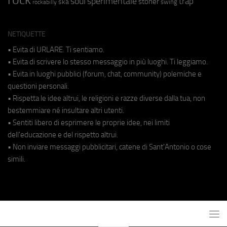
soul
sperimentale
trap
stoner
ska
swing
rockabilly
NETIQUETTE
• Evita di URLARE. Ti sentiamo.
• Evita di scrivere lo stesso messaggio in più luoghi. Ti leggiamo.
• Evita in luoghi pubblici (forum, chat, community) polemiche e
questioni personali.
• Rispetta le idee altrui, le religioni e razze diverse dalla tua, non
bestemmiare né insultare altri utenti.
• Sentiti libero di esprimere le proprie idee, nei limiti
dell'educazione e del rispetto altrui.
• Non inviare messaggi pubblicitari, catene di Sant'Antonio o cose
simili.