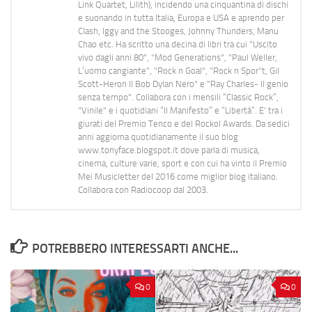
Link Quartet, Lilith), incidendo una cinquantina di dischi
e suonando in tutta Italia, Europa e USA e aprendo per
Clash, Iggy and the Stooges, Johnny Thunders, Manu
Chao etc. Ha scritto una decina di libri tra cui "Uscito
vivo dagli anni 80", "Mod Generations", "Paul Weller,
L’uomo cangiante", "Rock n Goal", "Rock n Spor"t, Gil
Scott-Heron Il Bob Dylan Nero" e "Ray Charles- Il genio
senza tempo". Collabora con i mensili “Classic Rock”,
"Vinile" e i quotidiani “Il Manifesto” e “Libertà”. E' tra i
giurati del Premio Tenco e del Rockol Awards. Da sedici
anni aggiorna quotidianamente il suo blog
www.tonyface.blogspot.it dove parla di musica,
cinema, culture varie, sport e con cui ha vinto il Premio
Mei Musicletter del 2016 come miglior blog italiano.
Collabora con Radiocoop dal 2003.
POTREBBERO INTERESSARTI ANCHE...
0
0