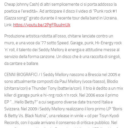
Cheap Johnny Cash) di altri semplicemente ci si porta addosso la
poetica e l’eredità».
Ad anticipare il disco il video di “Punk rock #1
(Gazza song)” girato durante il recente tour della band in Ucraina.
Link:
https://youtu.be/2PgFRuulmUk
Produzione artistica ridotta all’osso, chitarre lanciate contro un
muro, e una voce da ’77 sotto Speed. Garage, punk, Hi-Energy rock
‘n’ roll, il talento dei
Seddy Mellory
è energia e attitudine messe al
servizio della forma canzone. Un disco che è una raccolta di singoli,
da cantare e ballare.
CENNI BIOGRAFICI / I
Seddy Mellory
nascono a
Brescia
nel 2005 e
sono attualmente composti da
Paul
Mellory
(voce/basso),
Blodio
(chitarra/cori) e
Thunder
Tony
(batteria/cori). Il trio è dedito a un mix
killer di garage punk e hi-nrg rock n’n rock. Nel 2006 esce il primo
EP ”…Hello Betty?” a cui seguono diverse date tra nord Italia e
Svizzera. Nel 2009 i Seddy Mellory realizzano il loro primo LP ”Boris
& Betty Vs. Black Nutria”, una release in vinile + cd per
Tisyn
Kyodi
Records
, con il quale arrivano il consenso di critica e pubblico. Nel