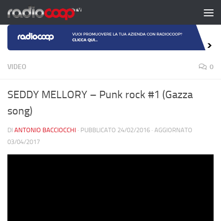
Salta al contenuto
VIDEO
0
SEDDY MELLORY – Punk rock #1 (Gazza
song)
DI
ANTONIO BACCIOCCHI
· PUBBLICATO
24/02/2016
· AGGIORNATO
03/04/2017