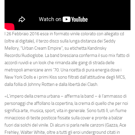
l 26 Febbraio 2016 esce in formato vinile colorato con allegato cd
(oltre al digitale), il terzo disco sulla lunga distanza dei
Seddy
Mellory
, “Urban Cream Empire”, su etichetta
Kandinsky
Records/Audioglobe
. La band bresciana conferma il suo mix fatto di
accordi ruvidi e un look che rimanda alle gang
di strada delle
metropoli americane anni ’70. Una ricetta di pura energia dove i
New York Dolls
e i primi
Kiss
sono filtrati dall’attitudine degli
MC5
,
dalla follia di
Johnny
Rotten
e dalla libertà dei
Clash
.
«L’impero della crema urbana
– afferma la band –
è l’ammasso di
personaggi che affollano la copertina, la crema di quello che per noi
significa arte, musica, sport, vita in generale. Sono tutti lì, un fiume
minaccioso di teste posticce fissate sulla cover e pronte a balzar
fuori dai solchi del vinile. Di alcuni si parla nelle canzoni (Gazza, Ace
Frehley, Walter White, oltre a tutti gli eroi underground citati in