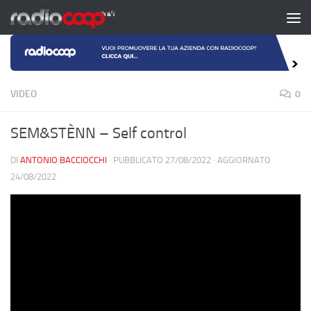
Salta al contenuto
VIDEO
0
SEM&STÈNN – Self control
DI
ANTONIO BACCIOCCHI
· PUBBLICATO
27/08/2022
· AGGIORNATO
24/08/2022