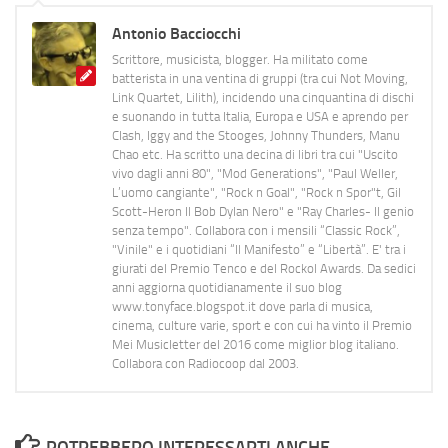
Antonio Bacciocchi
Scrittore, musicista, blogger. Ha militato come
batterista in una ventina di gruppi (tra cui Not Moving,
Link Quartet, Lilith), incidendo una cinquantina di dischi
e suonando in tutta Italia, Europa e USA e aprendo per
Clash, Iggy and the Stooges, Johnny Thunders, Manu
Chao etc. Ha scritto una decina di libri tra cui "Uscito
vivo dagli anni 80", "Mod Generations", "Paul Weller,
L’uomo cangiante", "Rock n Goal", "Rock n Spor"t, Gil
Scott-Heron Il Bob Dylan Nero" e "Ray Charles- Il genio
senza tempo". Collabora con i mensili “Classic Rock”,
"Vinile" e i quotidiani “Il Manifesto” e “Libertà”. E' tra i
giurati del Premio Tenco e del Rockol Awards. Da sedici
anni aggiorna quotidianamente il suo blog
www.tonyface.blogspot.it dove parla di musica,
cinema, culture varie, sport e con cui ha vinto il Premio
Mei Musicletter del 2016 come miglior blog italiano.
Collabora con Radiocoop dal 2003.