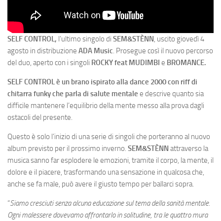
SELF CONTROL,
l’ultimo singolo
di
SEM&STÈNN
, uscito giovedì 4
agosto in distribuzione
ADA Music
. Prosegue così il nuovo percorso
del duo, aperto con i singoli
ROCKY feat MUDIMBI
e
BROMANCE.
SELF CONTROL è un brano ispirato alla dance 2000 con riff di
chitarra funky che parla di salute mentale
e descrive quanto sia
difficile mantenere l’equilibrio della mente messo alla prova dagli
ostacoli del presente.
Questo è solo l’inizio di una serie di singoli che porteranno al nuovo
album previsto per il prossimo inverno.
SEM&STÈNN
attraverso la
musica sanno far esplodere le emozioni, tramite il corpo, la mente, il
dolore e il piacere, trasformando una sensazione in qualcosa che,
anche se fa male, può avere il giusto tempo per ballarci sopra.
“
Siamo cresciuti senza alcuna educazione sul tema della sanità mentale.
Ogni malessere dovevamo affrontarlo in solitudine, tra le quattro mura