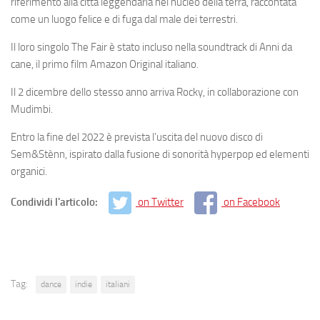
riferimento alla città leggendaria nel nucleo della terra, raccontata
come un luogo felice e di fuga dal male dei terrestri.
Il loro singolo The Fair è stato incluso nella soundtrack di Anni da
cane, il primo film Amazon Original italiano.
Il 2 dicembre dello stesso anno arriva Rocky, in collaborazione con
Mudimbi.
Entro la fine del 2022 è prevista l’uscita del nuovo disco di
Sem&Stènn, ispirato dalla fusione di sonorità hyperpop ed elementi
organici.
Condividi l'articolo:
on Twitter
on Facebook
Tag:
dance
indie
italiani