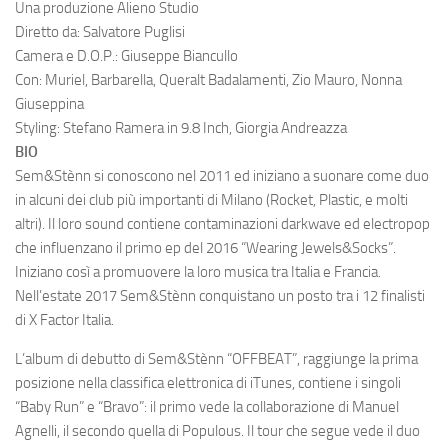
Una produzione Alieno Studio
Diretto da: Salvatore Puglisi
Camera e D.O.P.: Giuseppe Biancullo
Con: Muriel, Barbarella, Queralt Badalamenti, Zio Mauro, Nonna
Giuseppina
Styling: Stefano Ramera in 9.8 Inch, Giorgia Andreazza
BIO
Sem&Stènn si conoscono nel 2011 ed iniziano a suonare come duo
in alcuni dei club più importanti di Milano (Rocket, Plastic, e molti
altri). Il loro sound contiene contaminazioni darkwave ed electropop
che influenzano il primo ep del 2016 “Wearing Jewels&Socks”.
Iniziano così a promuovere la loro musica tra Italia e Francia.
Nell’estate 2017 Sem&Stènn conquistano un posto tra i 12 finalisti
di X Factor Italia.
L’album di debutto di Sem&Stènn “OFFBEAT”, raggiunge la prima
posizione nella classifica elettronica di iTunes, contiene i singoli
“Baby Run” e “Bravo”: il primo vede la collaborazione di Manuel
Agnelli, il secondo quella di Populous. Il tour che segue vede il duo