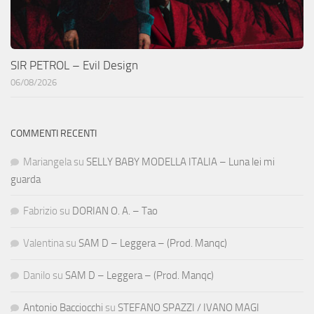
SIR PETROL – Evil Design
06/08/2026
COMMENTI RECENTI
Mariangela
su
SELLY BABY MODELLA ITALIA – Luna lei mi
guarda
Fabrizio
su
DORIAN O. A. – Tao
Valentina
su
SAM D – Leggera – (Prod. Manqc)
Danilo
su
SAM D – Leggera – (Prod. Manqc)
Antonio Bacciocchi
su
STEFANO SPAZZI / IVANO MAGI