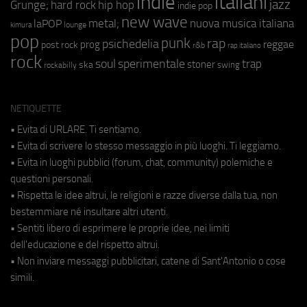
indie
italiani
jazz
hip hop
Grunge;
hard rock
indie pop
new wave
metal;
nuova musica italiana
laPOP
lounge
kimura
pop
punk
rap
psichedelia
reggae
prog
post rock
r&b
rap italiano
rock
soul
sperimentale
trap
stoner
ska
swing
rockabilly
NETIQUETTE
• Evita di URLARE. Ti sentiamo.
• Evita di scrivere lo stesso messaggio in più luoghi. Ti leggiamo.
• Evita in luoghi pubblici (forum, chat, community) polemiche e
questioni personali.
• Rispetta le idee altrui, le religioni e razze diverse dalla tua, non
bestemmiare né insultare altri utenti.
• Sentiti libero di esprimere le proprie idee, nei limiti
dell'educazione e del rispetto altrui.
• Non inviare messaggi pubblicitari, catene di Sant'Antonio o cose
simili.