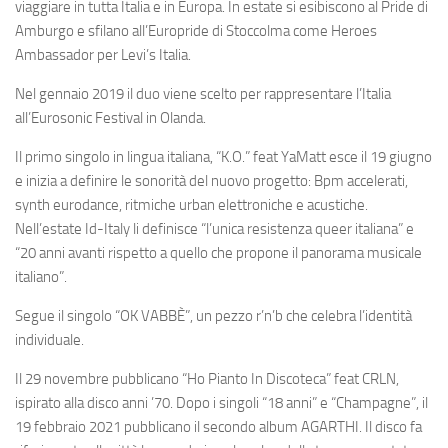
viaggiare in tutta Italia e in Europa. In estate si esibiscono al Pride di
Amburgo e sfilano all’Europride di Stoccolma come Heroes
Ambassador per Levi’s Italia.
Nel gennaio 2019 il duo viene scelto per rappresentare l’Italia
all’Eurosonic Festival in Olanda.
Il primo singolo in lingua italiana, “K.O.” feat YaMatt esce il 19 giugno
e inizia a definire le sonorità del nuovo progetto: Bpm accelerati,
synth eurodance, ritmiche urban elettroniche e acustiche.
Nell’estate Id-Italy li definisce “l’unica resistenza queer italiana” e
“20 anni avanti rispetto a quello che propone il panorama musicale
italiano”.
Segue il singolo “OK VABBÈ”, un pezzo r’n’b che celebra l’identità
individuale.
Il 29 novembre pubblicano “Ho Pianto In Discoteca” feat CRLN,
ispirato alla disco anni ’70. Dopo i singoli “18 anni” e “Champagne”, il
19 febbraio 2021 pubblicano il secondo album AGARTHI. Il disco fa