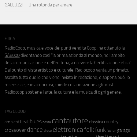
GALLUZZI – Una rotonda per amare
ETICA
RadioCoop, musica e voce dei punti vendita Coop, ha ottenuto la
SA8000
diventando così "la prima azienda al mondo, nell'ambito
della comunicazione e dell'editoria, a ricevere la Certificazione etica".
Dal punto di vista artistico e culturale, Radiocoop vanta un primato:
ascolta tutto quello che viene inviato in redazione, e appena può, lo
recensisce, e in alcuni casi, chiede collaborazione agli artisti.
Radiocoop sostiene l'arte, la cultura e la musica di ogni genere.
TAG CLOUD
cantautore
blues
beat
country
ambient
classica
bossa
elettronica
dance
folk
funk
crossover
garage
fusion
disco