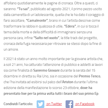
affollano quotidianamente le pagine di cronaca. Oltre a questi, ci
saranno:
“Tu sai”
, pubblicato ad agosto 2021, il primo pezzo uscito
dalla cameretta di un’adolescente, quella che le ha dato il coraggio di
farsi ascoltare;
“Camaleonte”
, brano in cui l’artista descrive come
trasformare la rabbia in qualcosa di utile;
“Edera”
, in cui si tocca il
tema della morte e della difficoltà di immaginarsi senza una
persona cara; infine
“Salto nel vuoto”
, la title track del progetto,
cronaca della fuga necessaria per ritrovare se stessi dopo la fine di
un amore.
Il 2021 è stato un anno molto importante per la giovane artista che,
a soli 21 anni, ha catturato l’attenzione di pubblico e addetti ai lavori
sia come finalista di
Sanremo Giovani
durante la serata del 15
dicembre in diretta su Rai Uno, sia in occasione del
Premio Tenco
,
che l’ha invitata ad esibirsi sul palco dell’
Ariston
durante l’ultima
edizione della manifestazione lo scorso 23 ottobre,
dove ha
presentato live per la prima volta tutti i brani del suo primo Ep
.
Condividi l'articolo:
on Twitter
on Facebook