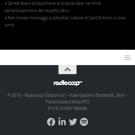
• Sentiti libero di esprimere le proprie idee, nei limiti
dell'educazione e del rispetto altrui.
• Non inviare messaggi pubblicitari, catene di Sant'Antonio o cose
simili.
© 2015 - Radiocoop Edizioni srl - Viale Giacomo Matteotti, 36/b -
Fiorenzuola d'Arda (PC)
P.IVA: 01307190338