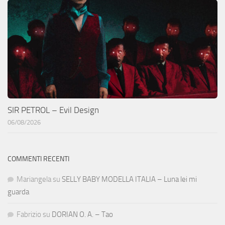
SIR PETROL – Evil Design
06/08/2026
COMMENTI RECENTI
Mariangela
su
SELLY BABY MODELLA ITALIA – Luna lei mi
guarda
Fabrizio
su
DORIAN O. A. – Tao