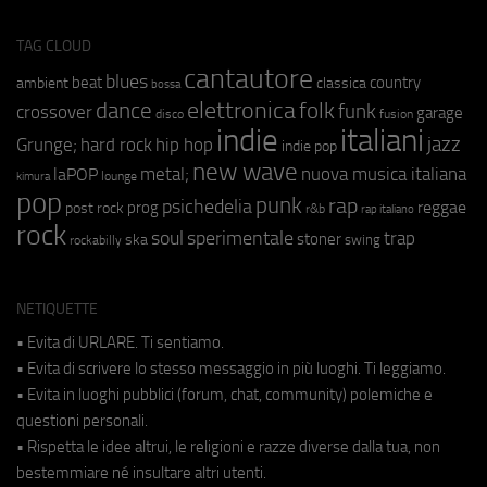
TAG CLOUD
cantautore
blues
beat
country
ambient
classica
bossa
elettronica
dance
folk
funk
crossover
garage
fusion
disco
indie
italiani
jazz
hip hop
Grunge;
hard rock
indie pop
new wave
metal;
nuova musica italiana
laPOP
lounge
kimura
pop
punk
rap
psichedelia
reggae
prog
post rock
r&b
rap italiano
rock
soul
sperimentale
trap
stoner
ska
swing
rockabilly
NETIQUETTE
• Evita di URLARE. Ti sentiamo.
• Evita di scrivere lo stesso messaggio in più luoghi. Ti leggiamo.
• Evita in luoghi pubblici (forum, chat, community) polemiche e
questioni personali.
• Rispetta le idee altrui, le religioni e razze diverse dalla tua, non
bestemmiare né insultare altri utenti.