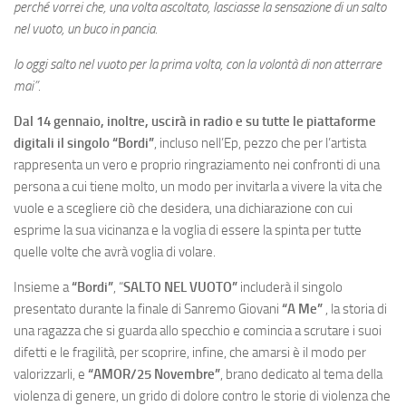
perché vorrei che, una volta ascoltato, lasciasse la sensazione di un salto
nel vuoto, un buco in pancia.
Io oggi salto nel vuoto per la prima volta, con la volontà di non atterrare
mai”.
Dal 14 gennaio, inoltre, uscirà in radio e su tutte le piattaforme
digitali il singolo “Bordi”
, incluso nell’Ep, pezzo che per l’artista
rappresenta un vero e proprio ringraziamento nei confronti di una
persona a cui tiene molto, un modo per invitarla a vivere la vita che
vuole e a scegliere ciò che desidera, una dichiarazione con cui
esprime la sua vicinanza e la voglia di essere la spinta per tutte
quelle volte che avrà voglia di volare.
Insieme a
“Bordi”
, “
SALTO NEL VUOTO”
includerà il singolo
presentato durante la finale di Sanremo Giovani
“A Me”
, la storia di
una ragazza che si guarda allo specchio e comincia a scrutare i suoi
difetti e le fragilità, per scoprire, infine, che amarsi è il modo per
valorizzarli, e
“AMOR/25 Novembre”
, brano dedicato al tema della
violenza di genere, un grido di dolore contro le storie di violenza che