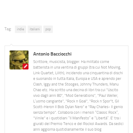
Tag:
indie
italiani
pop
Antonio Bacciocchi
Scrittore, musicista, blogger. Ha militato come
batterista in una ventina di gruppi (tra cui Not Moving,
Link Quartet, Lilith), incidendo una cinquantina di dischi
e suonando in tutta Italia, Europa e USA e aprendo per
Clash, Iggy and the Stooges, Johnny Thunders, Manu
Chao etc. Ha scritto una decina di libri tra cui "Uscito
vivo dagli anni 80", "Mod Generations", "Paul Weller,
L’uomo cangiante", "Rock n Goal", "Rock n Spor"t, Gil
Scott-Heron Il Bob Dylan Nero" e "Ray Charles- Il genio
senza tempo". Collabora con i mensili “Classic Rock”,
"Vinile" e i quotidiani “Il Manifesto” e “Libertà”. E' tra i
giurati del Premio Tenco e del Rockol Awards. Da sedici
anni aggiorna quotidianamente il suo blog