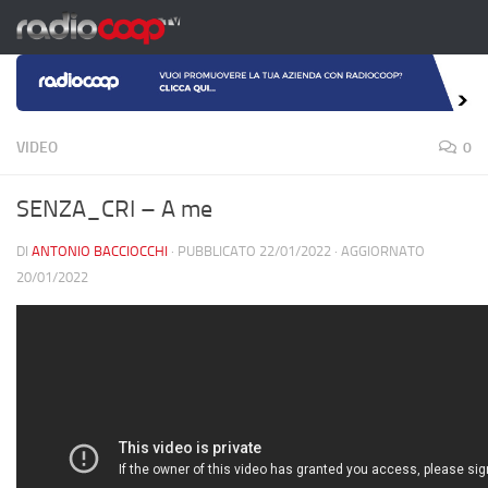
Salta al contenuto
VIDEO
0
SENZA_CRI – A me
DI
ANTONIO BACCIOCCHI
· PUBBLICATO
22/01/2022
· AGGIORNATO
20/01/2022