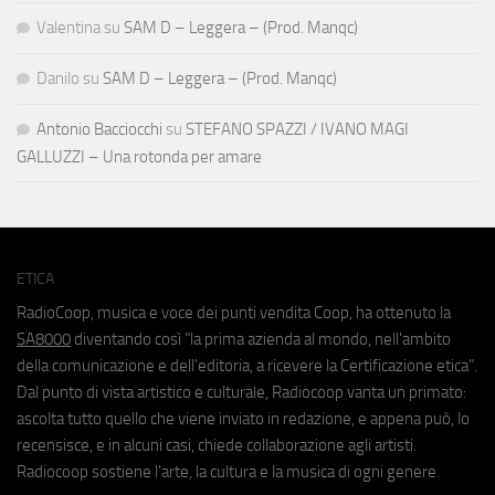
Valentina
su
SAM D – Leggera – (Prod. Manqc)
Danilo
su
SAM D – Leggera – (Prod. Manqc)
Antonio Bacciocchi
su
STEFANO SPAZZI / IVANO MAGI
GALLUZZI – Una rotonda per amare
ETICA
RadioCoop, musica e voce dei punti vendita Coop, ha ottenuto la
SA8000
diventando così "la prima azienda al mondo, nell'ambito
della comunicazione e dell'editoria, a ricevere la Certificazione etica".
Dal punto di vista artistico e culturale, Radiocoop vanta un primato:
ascolta tutto quello che viene inviato in redazione, e appena può, lo
recensisce, e in alcuni casi, chiede collaborazione agli artisti.
Radiocoop sostiene l'arte, la cultura e la musica di ogni genere.