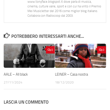
www.tonyface.blogspot.it dove parla di musica,
cinema, culture varie, sport e con cui ha vinto il Premio
Mei Musicletter del 2016 come miglior blog italiano.
Collabora con Radiocoop dal 2003.
POTREBBERO INTERESSARTI ANCHE...
0
0
AALE – All black
LEINER – Casa nostra
27/11/2024
18/12/2020
LASCIA UN COMMENTO