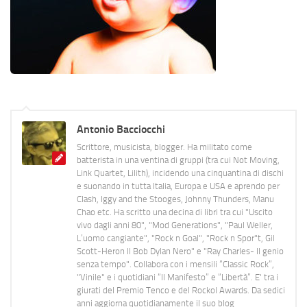
Antonio Bacciocchi
Scrittore, musicista, blogger. Ha militato come
batterista in una ventina di gruppi (tra cui Not Moving,
Link Quartet, Lilith), incidendo una cinquantina di dischi
e suonando in tutta Italia, Europa e USA e aprendo per
Clash, Iggy and the Stooges, Johnny Thunders, Manu
Chao etc. Ha scritto una decina di libri tra cui "Uscito
vivo dagli anni 80", "Mod Generations", "Paul Weller,
L’uomo cangiante", "Rock n Goal", "Rock n Spor"t, Gil
Scott-Heron Il Bob Dylan Nero" e "Ray Charles- Il genio
senza tempo". Collabora con i mensili “Classic Rock”,
"Vinile" e i quotidiani “Il Manifesto” e “Libertà”. E' tra i
giurati del Premio Tenco e del Rockol Awards. Da sedici
anni aggiorna quotidianamente il suo blog