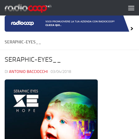
Salta al contenuto
SERAPHIC-EYES__
SERAPHIC-EYES__
DI
ANTONIO BACCIOCCHI
·
03/04/2018