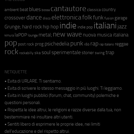
cantautore
blues
beat
country
ambient
classica
bossa
elettronica
dance
folk
funk
crossover
garage
fusion
disco
indie
italiani
jazz
hip hop
Grunge;
hard rock
indie pop
new wave
metal;
nuova musica italiana
laPOP
lounge
kimura
pop
punk
rap
psichedelia
reggae
prog
post rock
r&b
rap italiano
rock
soul
sperimentale
trap
stoner
ska
swing
rockabilly
NETIQUETTE
• Evita di URLARE. Ti sentiamo.
• Evita di scrivere lo stesso messaggio in più luoghi. Ti leggiamo.
• Evita in luoghi pubblici (forum, chat, community) polemiche e
questioni personali.
• Rispetta le idee altrui, le religioni e razze diverse dalla tua, non
bestemmiare né insultare altri utenti.
• Sentiti libero di esprimere le proprie idee, nei limiti
dell'educazione e del rispetto altrui.