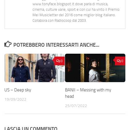
www.tonyface.blogspot.it dove parla di musica,
cinema, culture varie, sport e con cui ha vinto il Premio
Mei Musicletter del 2016 come miglior blog italiano.
Collabora con Radiocoop dal 2003.
POTREBBERO INTERESSARTI ANCHE...
0
0
US – Deep sky
BANII – Messing with my
head
19/09/2022
25/07/2022
LASCIA UN COMMENTO