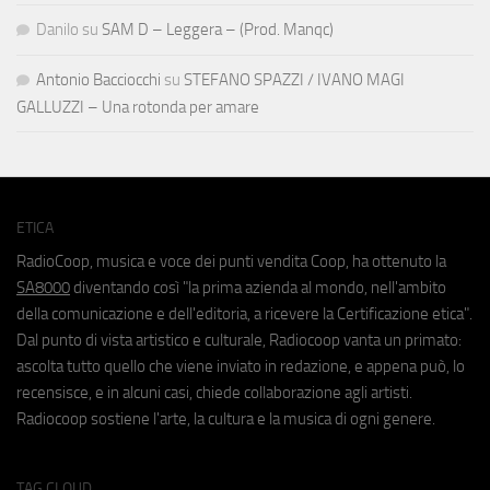
Danilo
su
SAM D – Leggera – (Prod. Manqc)
Antonio Bacciocchi
su
STEFANO SPAZZI / IVANO MAGI
GALLUZZI – Una rotonda per amare
ETICA
RadioCoop, musica e voce dei punti vendita Coop, ha ottenuto la
SA8000
diventando così "la prima azienda al mondo, nell'ambito
della comunicazione e dell'editoria, a ricevere la Certificazione etica".
Dal punto di vista artistico e culturale, Radiocoop vanta un primato:
ascolta tutto quello che viene inviato in redazione, e appena può, lo
recensisce, e in alcuni casi, chiede collaborazione agli artisti.
Radiocoop sostiene l'arte, la cultura e la musica di ogni genere.
TAG CLOUD