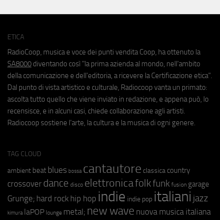
ETICA
RadioCoop, musica e voce dei punti vendita Coop, ha ottenuto la
SA8000
diventando così "la prima azienda al mondo, nell'ambito
della comunicazione e dell'editoria, a ricevere la Certificazione etica".
Dal punto di vista artistico e culturale, Radiocoop vanta un primato:
ascolta tutto quello che viene inviato in redazione, e appena può, lo
recensisce, e in alcuni casi, chiede collaborazione agli artisti.
Radiocoop sostiene l'arte, la cultura e la musica di ogni genere.
TAG CLOUD
cantautore
blues
beat
country
ambient
classica
bossa
elettronica
dance
folk
funk
crossover
garage
fusion
disco
indie
italiani
jazz
hip hop
Grunge;
hard rock
indie pop
new wave
metal;
nuova musica italiana
laPOP
lounge
kimura