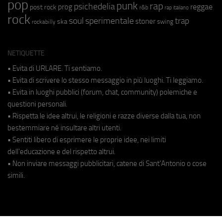
pop
punk
rap
psichedelia
reggae
prog
post rock
r&b
rap italiano
rock
soul
sperimentale
trap
stoner
ska
swing
rockabilly
NETIQUETTE
• Evita di URLARE. Ti sentiamo.
• Evita di scrivere lo stesso messaggio in più luoghi. Ti leggiamo.
• Evita in luoghi pubblici (forum, chat, community) polemiche e
questioni personali.
• Rispetta le idee altrui, le religioni e razze diverse dalla tua, non
bestemmiare né insultare altri utenti.
• Sentiti libero di esprimere le proprie idee, nei limiti
dell'educazione e del rispetto altrui.
• Non inviare messaggi pubblicitari, catene di Sant'Antonio o cose
simili.