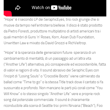
“
Hope
” è il secondo LP dei
SeraphicEyes,
trio rock grunge che si
muove da tempo nell’entroterra biellese. Il disco è stato prodotto
da
Pietro
Foresti
, produttore multiplatino di artisti americani tra i
quali membri di
Guns ‘n’ Roses, Korn, Asian Dub Foundation,
Unwritten Law
e
mixato da
David
Gnozzi
e
RichVeltrop
.
“Hope” è la speranza delle generazioni future: speranza di un
cambiamento di mentalità, di un passaggio ad un’altra vita
(“Another Life”) alternativa, più consapevole ed ecosostenibile, fatta
di valori e ragioni di vita. Il sound abrasivo dei
Seraphic
Eyes
con
l’incipit di “Losing Souls” o “Crocodile Boots” viene calmierato da
ballad come “Time to go” o la stessa Title track dove il cantato si fa
sussurrato e profondo. Non mancano le parti più corali come “You
Will Know” o lo stesso singolo “Another Life” vere e proprie rock
song dal potenziale commerciale. Il sound è chiaramente
riconducibile alla scena di Seattle tra i primi
Nirvana
(“Bleach”),
Foo