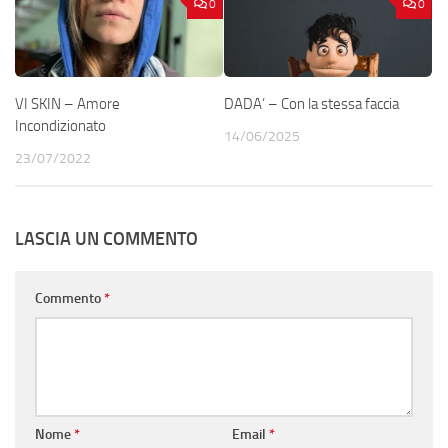
0
0
VI SKIN – Amore
DADA’ – Con la stessa faccia
Incondizionato
14/06/2025
23/07/2022
LASCIA UN COMMENTO
Commento
*
Nome
*
Email
*