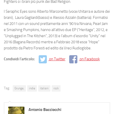
Fighters
o i brani più punk dei
Bad
Religion
.
I
Seraphic
Eyes
sono
Alberto Marconetto
(voce/chitarra e autore dei
brani),
Laura
Gagliardi
(basso) e
Alessio
Azzalin
(batteria). Formatisi
nel 2011 con un sound prettamente anni ’90 tra Nirvana, Pearl Jam
e Smashing Pumpkins, hanno all’attivo due EP (“
Heritage
”, 2012, e
“
Unplugged in The Kitchen
”, 2013) e l’album d’esordio “
Unity
” nel
2016 (Bagana Records) mentre a Febbraio 2018 esce “Hope”
prodotto da Pietro Foresti ed edito da Vrec/Audioglobe.
Condividi l'articolo:
on Twitter
on Facebook
Tag:
Grunge;
indie
italiani
rock
Antonio Bacciocchi