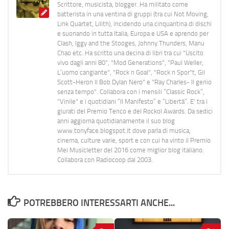
Scrittore, musicista, blogger. Ha militato come
batterista in una ventina di gruppi (tra cui Not Moving,
Link Quartet, Lilith), incidendo una cinquantina di dischi
e suonando in tutta Italia, Europa e USA e aprendo per
Clash, Iggy and the Stooges, Johnny Thunders, Manu
Chao etc. Ha scritto una decina di libri tra cui "Uscito
vivo dagli anni 80", "Mod Generations", "Paul Weller,
L’uomo cangiante", "Rock n Goal", "Rock n Spor"t, Gil
Scott-Heron Il Bob Dylan Nero" e "Ray Charles- Il genio
senza tempo". Collabora con i mensili “Classic Rock”,
"Vinile" e i quotidiani “Il Manifesto” e “Libertà”. E' tra i
giurati del Premio Tenco e del Rockol Awards. Da sedici
anni aggiorna quotidianamente il suo blog
www.tonyface.blogspot.it dove parla di musica,
cinema, culture varie, sport e con cui ha vinto il Premio
Mei Musicletter del 2016 come miglior blog italiano.
Collabora con Radiocoop dal 2003.
POTREBBERO INTERESSARTI ANCHE...