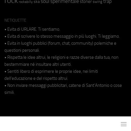
rock
soul
sperimentale
trap
stoner
ska
swing
rockabilly
NETIQUETTE
• Evita di URLARE. Ti sentiamo.
• Evita di scrivere lo stesso messaggio in più luoghi. Ti leggiamo.
• Evita in luoghi pubblici (forum, chat, community) polemiche e
questioni personali.
• Rispetta le idee altrui, le religioni e razze diverse dalla tua, non
bestemmiare né insultare altri utenti.
• Sentiti libero di esprimere le proprie idee, nei limiti
dell'educazione e del rispetto altrui.
• Non inviare messaggi pubblicitari, catene di Sant'Antonio o cose
simili.