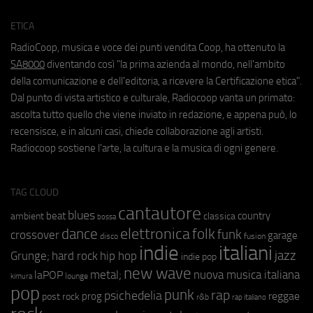
ETICA
RadioCoop, musica e voce dei punti vendita Coop, ha ottenuto la
SA8000
diventando così "la prima azienda al mondo, nell'ambito
della comunicazione e dell'editoria, a ricevere la Certificazione etica".
Dal punto di vista artistico e culturale, Radiocoop vanta un primato:
ascolta tutto quello che viene inviato in redazione, e appena può, lo
recensisce, e in alcuni casi, chiede collaborazione agli artisti.
Radiocoop sostiene l'arte, la cultura e la musica di ogni genere.
TAG CLOUD
cantautore
blues
beat
country
ambient
classica
bossa
elettronica
dance
folk
funk
crossover
garage
fusion
disco
indie
italiani
jazz
hip hop
Grunge;
hard rock
indie pop
new wave
metal;
nuova musica italiana
laPOP
lounge
kimura
pop
punk
rap
psichedelia
reggae
prog
post rock
r&b
rap italiano