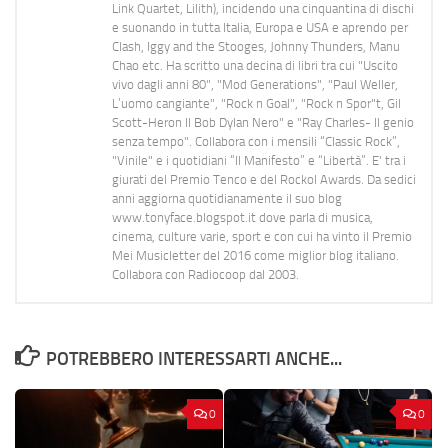
Link Quartet, Lilith), incidendo una cinquantina di dischi
e suonando in tutta Italia, Europa e USA e aprendo per
Clash, Iggy and the Stooges, Johnny Thunders, Manu
Chao etc. Ha scritto una decina di libri tra cui "Uscito
vivo dagli anni 80", "Mod Generations", "Paul Weller,
L’uomo cangiante", "Rock n Goal", "Rock n Spor"t, Gil
Scott-Heron Il Bob Dylan Nero" e "Ray Charles- Il genio
senza tempo". Collabora con i mensili “Classic Rock”,
"Vinile" e i quotidiani “Il Manifesto” e “Libertà”. E' tra i
giurati del Premio Tenco e del Rockol Awards. Da sedici
anni aggiorna quotidianamente il suo blog
www.tonyface.blogspot.it dove parla di musica,
cinema, culture varie, sport e con cui ha vinto il Premio
Mei Musicletter del 2016 come miglior blog italiano.
Collabora con Radiocoop dal 2003.
POTREBBERO INTERESSARTI ANCHE...
0
0