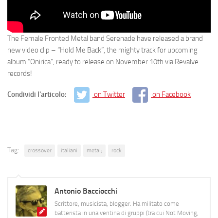
The Female Fronted Metal band Serenade have released a brand
new video clip – “Hold Me Back”, the mighty track for upcoming
album “Onirica”, ready to release on November 10th via Revalve
records!
Condividi l'articolo:
on Twitter
on Facebook
Tag:
crossover
italiani
metal;
rock
Antonio Bacciocchi
Scrittore, musicista, blogger. Ha militato come
batterista in una ventina di gruppi (tra cui Not Moving,