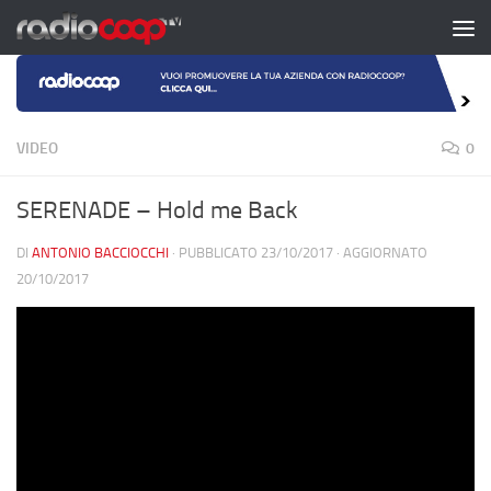
Salta al contenuto
VIDEO
0
SERENADE – Hold me Back
DI
ANTONIO BACCIOCCHI
· PUBBLICATO
23/10/2017
· AGGIORNATO
20/10/2017