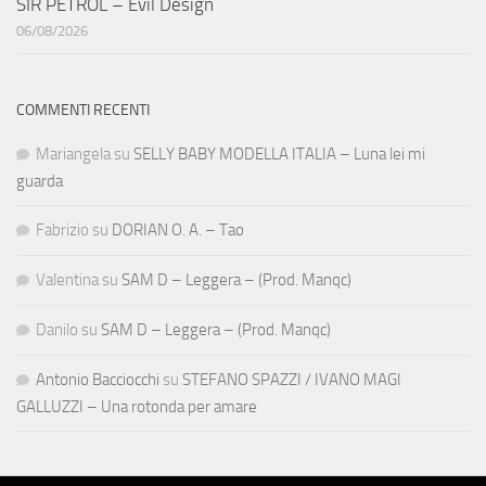
SIR PETROL – Evil Design
06/08/2026
COMMENTI RECENTI
Mariangela
su
SELLY BABY MODELLA ITALIA – Luna lei mi
guarda
Fabrizio
su
DORIAN O. A. – Tao
Valentina
su
SAM D – Leggera – (Prod. Manqc)
Danilo
su
SAM D – Leggera – (Prod. Manqc)
Antonio Bacciocchi
su
STEFANO SPAZZI / IVANO MAGI
GALLUZZI – Una rotonda per amare