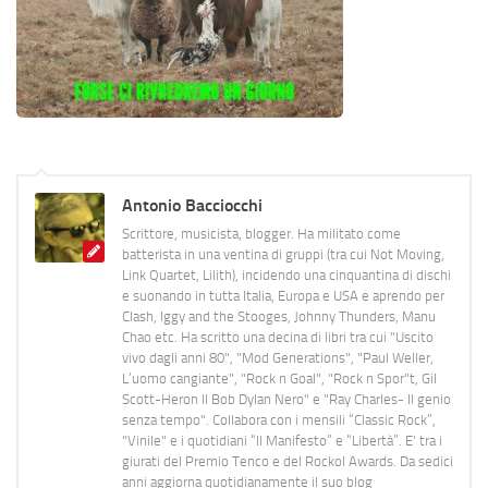
Antonio Bacciocchi
Scrittore, musicista, blogger. Ha militato come
batterista in una ventina di gruppi (tra cui Not Moving,
Link Quartet, Lilith), incidendo una cinquantina di dischi
e suonando in tutta Italia, Europa e USA e aprendo per
Clash, Iggy and the Stooges, Johnny Thunders, Manu
Chao etc. Ha scritto una decina di libri tra cui "Uscito
vivo dagli anni 80", "Mod Generations", "Paul Weller,
L’uomo cangiante", "Rock n Goal", "Rock n Spor"t, Gil
Scott-Heron Il Bob Dylan Nero" e "Ray Charles- Il genio
senza tempo". Collabora con i mensili “Classic Rock”,
"Vinile" e i quotidiani “Il Manifesto” e “Libertà”. E' tra i
giurati del Premio Tenco e del Rockol Awards. Da sedici
anni aggiorna quotidianamente il suo blog