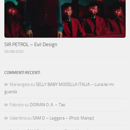
SIR PETROL – Evil Design
06/08/2026
COMMENTI RECENTI
Mariangela
su
SELLY BABY MODELLA ITALIA – Luna lei mi
guarda
Fabrizio
su
DORIAN O. A. – Tao
Valentina
su
SAM D – Leggera – (Prod. Manqc)