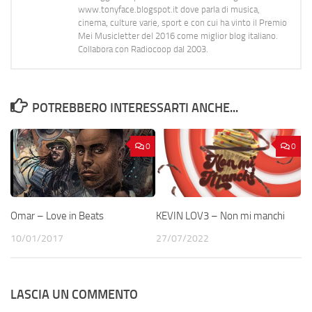
www.tonyface.blogspot.it dove parla di musica,
cinema, culture varie, sport e con cui ha vinto il Premio
Mei Musicletter del 2016 come miglior blog italiano.
Collabora con Radiocoop dal 2003.
POTREBBERO INTERESSARTI ANCHE...
0
0
Omar – Love in Beats
KEVIN LOV3 – Non mi manchi
10/01/2017
27/07/2022
LASCIA UN COMMENTO