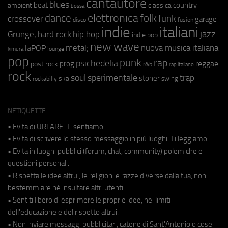
cantautore
blues
beat
country
ambient
classica
bossa
elettronica
dance
folk
funk
crossover
garage
fusion
disco
indie
italiani
jazz
hip hop
Grunge;
hard rock
indie pop
new wave
metal;
nuova musica italiana
laPOP
lounge
kimura
pop
punk
rap
psichedelia
reggae
prog
post rock
r&b
rap italiano
rock
soul
sperimentale
trap
stoner
ska
swing
rockabilly
NETIQUETTE
• Evita di URLARE. Ti sentiamo.
• Evita di scrivere lo stesso messaggio in più luoghi. Ti leggiamo.
• Evita in luoghi pubblici (forum, chat, community) polemiche e
questioni personali.
• Rispetta le idee altrui, le religioni e razze diverse dalla tua, non
bestemmiare né insultare altri utenti.
• Sentiti libero di esprimere le proprie idee, nei limiti
dell'educazione e del rispetto altrui.
• Non inviare messaggi pubblicitari, catene di Sant'Antonio o cose