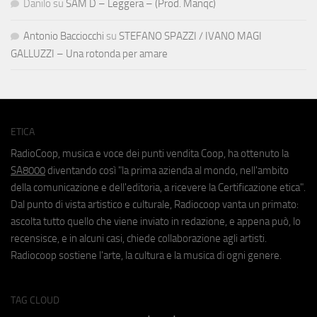
Danilo
su
SAM D – Leggera – (Prod. Manqc)
Antonio Bacciocchi
su
STEFANO SPAZZI / IVANO MAGI
GALLUZZI – Una rotonda per amare
ETICA
RadioCoop, musica e voce dei punti vendita Coop, ha ottenuto la
SA8000
diventando così "la prima azienda al mondo, nell'ambito
della comunicazione e dell'editoria, a ricevere la Certificazione etica".
Dal punto di vista artistico e culturale, Radiocoop vanta un primato:
ascolta tutto quello che viene inviato in redazione, e appena può, lo
recensisce, e in alcuni casi, chiede collaborazione agli artisti.
Radiocoop sostiene l'arte, la cultura e la musica di ogni genere.
TAG CLOUD