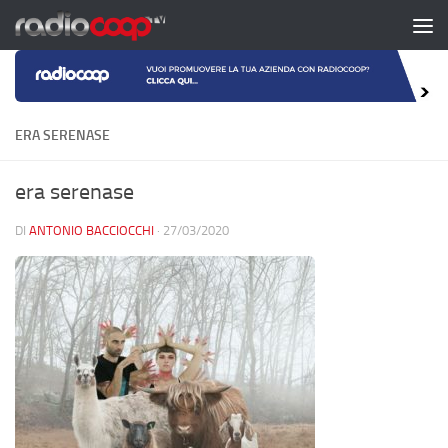
Salta al contenuto
ERA SERENASE
era serenase
DI
ANTONIO BACCIOCCHI
·
27/03/2020