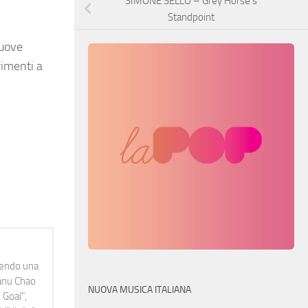
SIMONE SELLO – Grey Horse’s
Standpoint
muove
rimenti a
idendo una
Manu Chao
NUOVA MUSICA ITALIANA
 Goal",