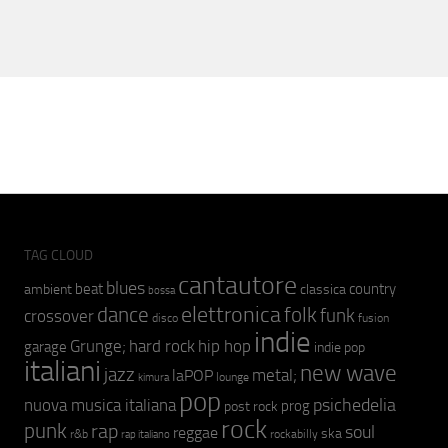
TAG CLOUD
cantautore
blues
beat
country
ambient
classica
bossa
elettronica
dance
folk
funk
crossover
fusion
disco
indie
hip hop
Grunge;
hard rock
garage
indie pop
italiani
new wave
jazz
metal;
laPOP
lounge
kimura
pop
psichedelia
nuova musica italiana
prog
post rock
rock
punk
rap
soul
reggae
ska
r&b
rockabilly
rap italiano