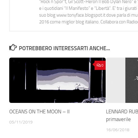
"Rock n Spor"t, Gil Scott-Heron Il Bob Dylan Nero" e "
e i quotidiani “Il Manifesto” e “Libertà”. E' tra i gi
suo blog www.tonyface.blogspot.it dove parla di music
2016 come miglior blog italiano. Collabora con Radi
POTREBBERO INTERESSARTI ANCHE...
0
OCEANS ON THE MOON – II
LENNARD RUB
primaverile
05/11/2019
16/06/2018