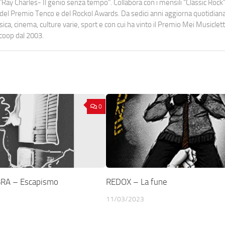
Ray Charles- Il genio senza tempo". Collabora con i mensili “Classic Rock”,
urati del Premio Tenco e del Rockol Awards. Da sedici anni aggiorna quotidia
a, cinema, culture varie, sport e con cui ha vinto il Premio Mei Musiclett
ocoop dal 2003.
0
RA – Escapismo
REDOX – La fune
11/03/2023