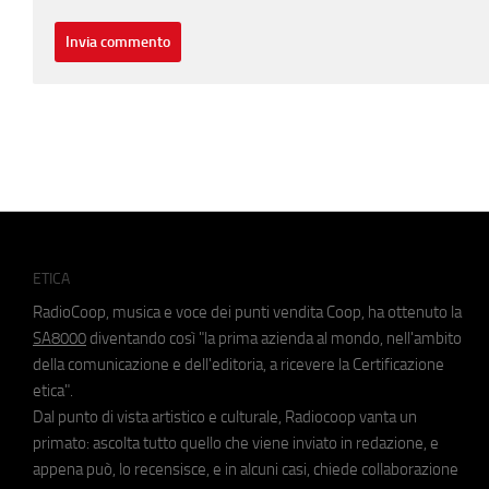
ETICA
RadioCoop, musica e voce dei punti vendita Coop, ha ottenuto la
SA8000
diventando così "la prima azienda al mondo, nell'ambito
della comunicazione e dell'editoria, a ricevere la Certificazione
etica".
Dal punto di vista artistico e culturale, Radiocoop vanta un
primato: ascolta tutto quello che viene inviato in redazione, e
appena può, lo recensisce, e in alcuni casi, chiede collaborazione