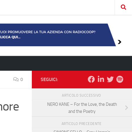
0
SEGUICI:
ARTICOLO SUCCESSIVO
more
NERO KANE – For the Love, the Death
and the Poetry
ARTICOLO PRECEDENTE