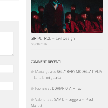
SIR PETROL – Evil Design
06/08/2026
COMMENTI RECENTI
Mariangela
su
SELLY BABY MODELLA ITALIA
– Luna lei mi guarda
Fabrizio
su
DORIAN O. A. – Tao
Valentina
su
SAM D – Leggera – (Prod.
Manqc)