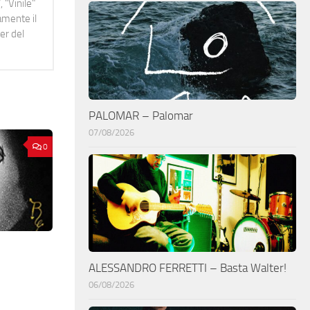
 "Vinile"
namente il
er del
PALOMAR – Palomar
07/08/2026
0
ALESSANDRO FERRETTI – Basta Walter!
06/08/2026