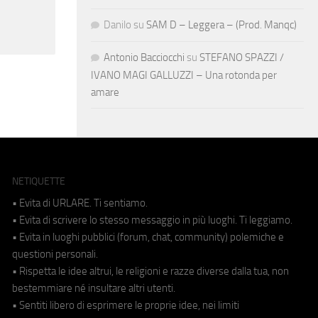
Danilo
su
SAM D – Leggera – (Prod. Manqc)
Antonio Bacciocchi
su
STEFANO SPAZZI /
IVANO MAGI GALLUZZI – Una rotonda per
amare
NETIQUETTE
• Evita di URLARE. Ti sentiamo.
• Evita di scrivere lo stesso messaggio in più luoghi. Ti leggiamo.
• Evita in luoghi pubblici (forum, chat, community) polemiche e
questioni personali.
• Rispetta le idee altrui, le religioni e razze diverse dalla tua, non
bestemmiare né insultare altri utenti.
• Sentiti libero di esprimere le proprie idee, nei limiti