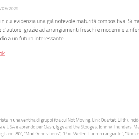
/09/2025
, in cui evidenzia una già notevole maturità compositiva. Si 
e d’autore, grazie ad arrangiamenti freschi e moderni e a rife
dio a un futuro interessante.
ok
ista in una ventina di gruppi (tra cui Not Moving, Link Quartet, Lilith), inc
uropa e USA e aprendo per Clash, Iggy and the Stooges, Johnny Thunders, 
o dagli anni 80", "Mod Generations", "Paul Weller, L’uomo cangiante", "Rock n