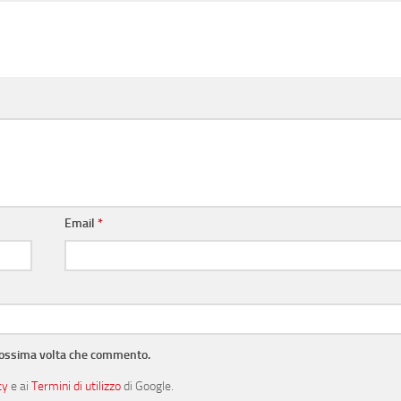
Email
*
prossima volta che commento.
cy
e ai
Termini di utilizzo
di Google.