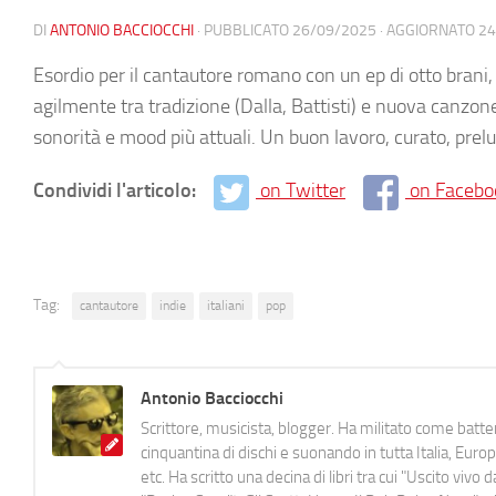
DI
ANTONIO BACCIOCCHI
· PUBBLICATO
26/09/2025
· AGGIORNATO
24
Esordio per il cantautore romano con un ep di otto brani
agilmente tra tradizione (Dalla, Battisti) e nuova canzon
sonorità e mood più attuali. Un buon lavoro, curato, prelu
Condividi l'articolo:
on Twitter
on Facebo
Tag:
cantautore
indie
italiani
pop
Antonio Bacciocchi
Scrittore, musicista, blogger. Ha militato come batter
cinquantina di dischi e suonando in tutta Italia, E
etc. Ha scritto una decina di libri tra cui "Uscito viv