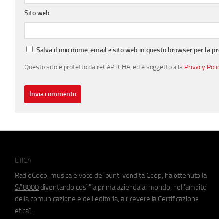
Sito web
Salva il mio nome, email e sito web in questo browser per la 
Questo sito è protetto da reCAPTCHA, ed è soggetto alla
Privacy Poli
ETICA
RadioCoop, musica e voce dei punti vendita Coop, ha ottenuto la
SA8000
diventando così "la prima azienda al mondo, nell'ambito
della comunicazione e dell'editoria, a ricevere la Certificazione
etica".