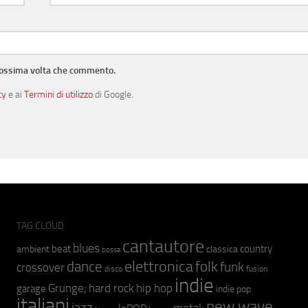
prossima volta che commento.
cy
e ai
Termini di utilizzo
di Google.
TAG CLOUD
cantautore
blues
beat
country
ambient
classica
bossa
elettronica
dance
folk
funk
crossover
fusion
disco
indie
hip hop
Grunge;
hard rock
garage
indie pop
italiani
new wave