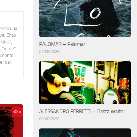
idendo una
Manu Chao
 Goal",
PALOMAR – Palomar
 "Vinile"
07/08/2026
namente il
er del
ALESSANDRO FERRETTI – Basta Walter!
0
06/08/2026