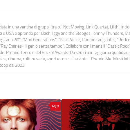
ista in una ventina di gruppi (tra cui Not Moving, Link Quartet, Lilith), inc
uropa e USA e aprendo per Clash, Iggy and the Stooges, Johnny Thunders, 
o dagli anni 80", "Mod Generations", "Paul Weller, L’uomo cangiante", "Rock n
Ray Charles- Il genio senza tempo". Collabora con i mensili “Classic Rock”,
urati del Premio Tenco e del Rockol Awards. Da sedici anni aggiorna quotidia
a, cinema, culture varie, sport e con cui ha vinto il Premio Mei Musiclett
ocoop dal 2003.
0