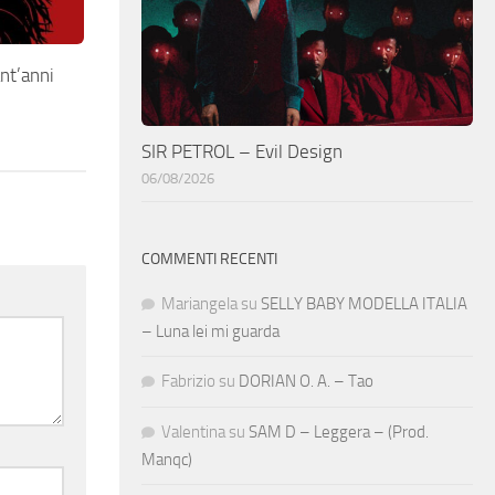
nt’anni
SIR PETROL – Evil Design
06/08/2026
COMMENTI RECENTI
Mariangela
su
SELLY BABY MODELLA ITALIA
– Luna lei mi guarda
Fabrizio
su
DORIAN O. A. – Tao
Valentina
su
SAM D – Leggera – (Prod.
Manqc)