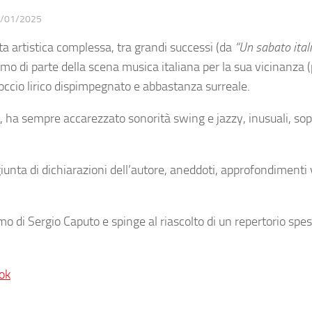
/01/2025
a artistica complessa, tra grandi successi (da
“Un sabato ital
racismo di parte della scena musica italiana per la sua vicinanza
occio lirico dispimpegnato e abbastanza surreale.
a, ha sempre accarezzato sonorità swing e jazzy, inusuali, sop
giunta di dichiarazioni dell’autore, aneddoti, approfondimenti 
o di Sergio Caputo e spinge al riascolto di un repertorio spe
ok