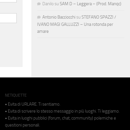
Danilo
su
SAM D – Leggera – (Prod. Manqc)
Antonio Bacciocchi
su
STEFANO SPAZZI /
IVANO MAGI GALLUZZI – Una rotonda per
amare
NETIQUETTE
• Evita di URLARE. Ti sentiamo.
• Evita di scrivere lo stesso messaggio in più luoghi. Ti leggiamo.
• Evita in luoghi pubblici (forum, chat, community) polemiche e
questioni personali.