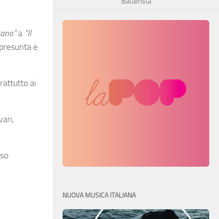
Batterista
iano”
a
“Il
 (presunta e
rattutto ai
vari,
sso
NUOVA MUSICA ITALIANA