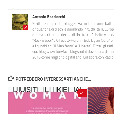
Antonio Bacciocchi
Scrittore, musicista, blogger. Ha militato come batter
cinquantina di dischi e suonando in tutta Italia, E
etc. Ha scritto una decina di libri tra cui "Uscito viv
"Rock n Spor"t, Gil Scott-Heron Il Bob Dylan Nero" e "
e i quotidiani “Il Manifesto” e “Libertà”. E' tra i gi
suo blog www.tonyface.blogspot.it dove parla di music
2016 come miglior blog italiano. Collabora con Radi
POTREBBERO INTERESSARTI ANCHE...
0