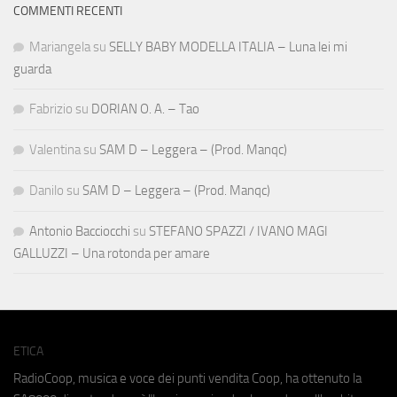
COMMENTI RECENTI
Mariangela
su
SELLY BABY MODELLA ITALIA – Luna lei mi
guarda
Fabrizio
su
DORIAN O. A. – Tao
Valentina
su
SAM D – Leggera – (Prod. Manqc)
Danilo
su
SAM D – Leggera – (Prod. Manqc)
Antonio Bacciocchi
su
STEFANO SPAZZI / IVANO MAGI
GALLUZZI – Una rotonda per amare
ETICA
RadioCoop, musica e voce dei punti vendita Coop, ha ottenuto la