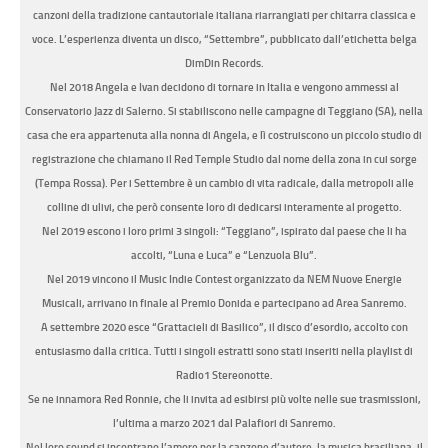
canzoni della tradizione cantautoriale italiana riarrangiati per chitarra classica e
voce. L’esperienza diventa un disco, “Settembre”, pubblicato
dall’etichetta belga
DimDin Records.
Nel 2018 Angela e Ivan decidono di tornare in Italia e vengono ammessi al
Conservatorio Jazz di Salerno
. Si stabiliscono nelle campagne di Teggiano (SA), nella
casa che era appartenuta alla nonna di Angela, e lì costruiscono un piccolo studio di
registrazione che chiamano il
Red Temple Studio
dal nome della zona in cui sorge
(Tempa Rossa). Per i Settembre è un cambio di vita radicale, dalla metropoli alle
colline di ulivi, che però consente loro di dedicarsi interamente al progetto.
Nel 2019 escono i loro primi 3 singoli: “Teggiano”, ispirato dal paese che li ha
accolti, “Luna e Luca” e “Lenzuola Blu”.
Nel 2019 vincono il
Music Indie Contest
organizzato da NEM Nuove Energie
Musicali, arrivano in finale al Premio Donida e partecipano ad
Area Sanremo
.
A settembre 2020 esce “
Grattacieli di Basilico
”, il disco d’esordio, accolto con
entusiasmo dalla critica. Tutti i singoli estratti sono stati inseriti nella playlist di
Radio1 Stereonotte
.
Se ne innamora
Red Ronnie
, che li invita ad esibirsi più volte nelle sue trasmissioni,
l’ultima a marzo 2021 dal Palafiori di Sanremo.
Nel loro sound si incontrano l’amore per la canzone d’autore, la musica brasiliana, il