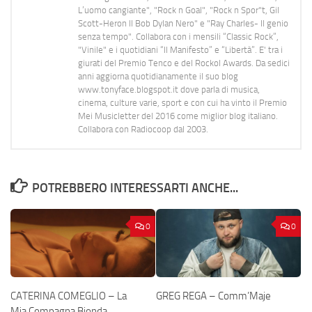
L’uomo cangiante", "Rock n Goal", "Rock n Spor"t, Gil
Scott-Heron Il Bob Dylan Nero" e "Ray Charles- Il genio
senza tempo". Collabora con i mensili “Classic Rock”,
"Vinile" e i quotidiani “Il Manifesto” e “Libertà”. E' tra i
giurati del Premio Tenco e del Rockol Awards. Da sedici
anni aggiorna quotidianamente il suo blog
www.tonyface.blogspot.it dove parla di musica,
cinema, culture varie, sport e con cui ha vinto il Premio
Mei Musicletter del 2016 come miglior blog italiano.
Collabora con Radiocoop dal 2003.
POTREBBERO INTERESSARTI ANCHE...
0
0
CATERINA COMEGLIO – La
GREG REGA – Comm’Maje
Mia Compagna Bionda