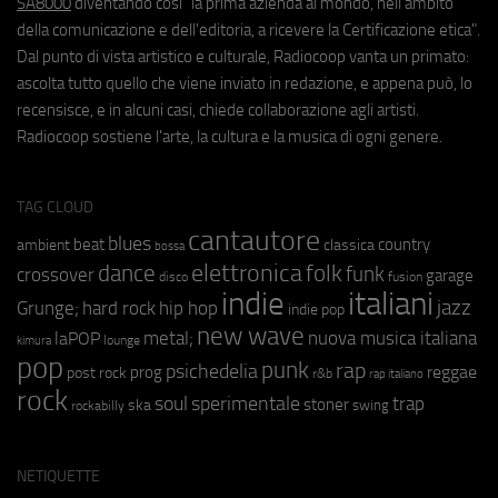
SA8000
diventando così "la prima azienda al mondo, nell'ambito
della comunicazione e dell'editoria, a ricevere la Certificazione etica".
Dal punto di vista artistico e culturale, Radiocoop vanta un primato:
ascolta tutto quello che viene inviato in redazione, e appena può, lo
recensisce, e in alcuni casi, chiede collaborazione agli artisti.
Radiocoop sostiene l'arte, la cultura e la musica di ogni genere.
TAG CLOUD
cantautore
blues
beat
country
ambient
classica
bossa
elettronica
dance
folk
funk
crossover
garage
fusion
disco
indie
italiani
jazz
hip hop
Grunge;
hard rock
indie pop
new wave
metal;
nuova musica italiana
laPOP
lounge
kimura
pop
punk
rap
psichedelia
reggae
prog
post rock
r&b
rap italiano
rock
soul
sperimentale
trap
stoner
ska
swing
rockabilly
NETIQUETTE