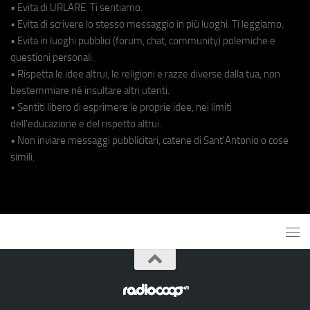
• Evita di URLARE. Ti sentiamo.
• Evita di scrivere lo stesso messaggio in più luoghi. Ti leggiamo.
• Evita in luoghi pubblici (forum, chat, community) polemiche e
questioni personali.
• Rispetta le idee altrui, le religioni e razze diverse dalla tua, non
bestemmiare né insultare altri utenti.
• Sentiti libero di esprimere le proprie idee, nei limiti
dell'educazione e del rispetto altrui.
• Non inviare messaggi pubblicitari, catene di Sant'Antonio o cose
simili.