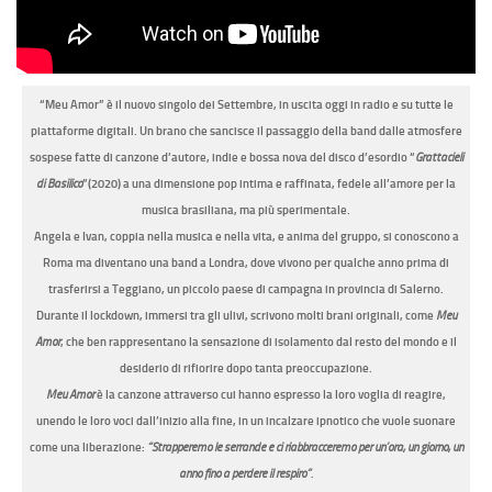
“Meu Amor” è il nuovo singolo dei Settembre, in uscita oggi in radio e su tutte le
piattaforme digitali. Un brano che sancisce il passaggio della band dalle atmosfere
sospese fatte di canzone d’autore, indie e bossa nova del disco d’esordio “
Grattacieli
di Basilico
”(2020) a una dimensione pop intima e raffinata, fedele all’amore per la
musica brasiliana, ma più sperimentale.
Angela e Ivan, coppia nella musica e nella vita, e anima del gruppo, si conoscono a
Roma ma diventano una band a Londra, dove vivono per qualche anno prima di
trasferirsi a Teggiano, un piccolo paese di campagna in provincia di Salerno.
Durante il lockdown, immersi tra gli ulivi, scrivono molti brani originali, come
Meu
Amor
, che ben rappresentano la sensazione di isolamento dal resto del mondo e il
desiderio di rifiorire dopo tanta preoccupazione.
Meu Amor
è la canzone attraverso cui hanno espresso la loro voglia di reagire,
unendo le loro voci dall’inizio alla fine, in un incalzare ipnotico che vuole suonare
come una liberazione:
“Strapperemo le serrande e ci riabbracceremo per un’ora, un giorno, un
anno fino a perdere il respiro”
.