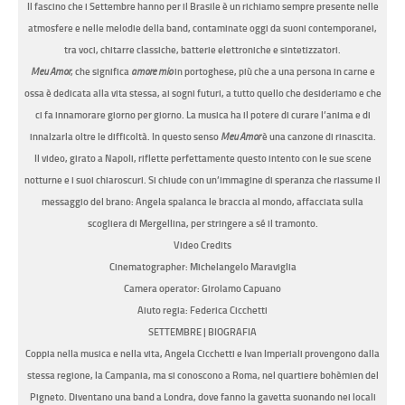
Il fascino che i Settembre hanno per il Brasile è un richiamo sempre presente nelle
atmosfere e nelle melodie della band, contaminate oggi da suoni contemporanei,
tra voci, chitarre classiche, batterie elettroniche e sintetizzatori.
Meu Amor
, che significa
amore mio
in portoghese, più che a una persona in carne e
ossa è dedicata alla vita stessa, ai sogni futuri, a tutto quello che desideriamo e che
ci fa innamorare giorno per giorno. La musica ha il potere di curare l’anima e di
innalzarla oltre le difficoltà. In questo senso
Meu Amor
è una canzone di rinascita.
Il video, girato a Napoli, riflette perfettamente questo intento con le sue scene
notturne e i suoi chiaroscuri. Si chiude con un’immagine di speranza che riassume il
messaggio del brano: Angela spalanca le braccia al mondo, affacciata sulla
scogliera di Mergellina, per stringere a sé il tramonto.
Video Credits
Cinematographer: Michelangelo Maraviglia
Camera operator: Girolamo Capuano
Aiuto regia: Federica Cicchetti
SETTEMBRE | BIOGRAFIA
Coppia nella musica e nella vita, Angela Cicchetti e Ivan Imperiali provengono dalla
stessa regione, la Campania, ma si conoscono a Roma, nel quartiere bohèmien del
Pigneto. Diventano una band a Londra, dove fanno la gavetta suonando nei locali