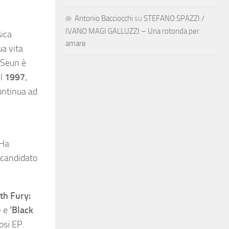
Antonio Bacciocchi
su
STEFANO SPAZZI /
IVANO MAGI GALLUZZI – Una rotonda per
sica
amare
ua vita
 Seun è
el
1997
,
continua ad
 Ha
a candidato
th Fury:
) e
‘Black
osi EP.