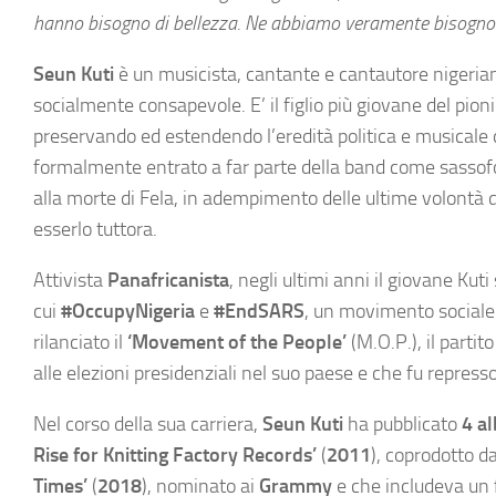
hanno bisogno di bellezza. Ne abbiamo veramente bisogno
Seun Kuti
è un musicista, cantante e cantautore nigeria
socialmente consapevole. E’ il figlio più giovane del pion
preservando ed estendendo l’eredità politica e musicale de
formalmente entrato a far parte della band come sassof
alla morte di Fela, in adempimento delle ultime volontà d
esserlo tuttora.
Attivista
Panafricanista
, negli ultimi anni il giovane K
cui
#OccupyNigeria
e
#EndSARS
, un movimento sociale c
rilanciato il
‘Movement of the People’
(M.O.P.), il partit
alle elezioni presidenziali nel suo paese e che fu repress
Nel corso della sua carriera,
Seun Kuti
ha pubblicato
4 a
Rise for Knitting Factory Records’
(
2011
), coprodotto d
Times’
(
2018
), nominato ai
Grammy
e che includeva un 