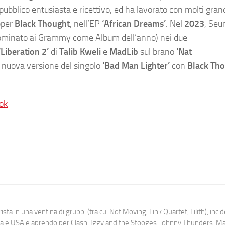
ubblico entusiasta e ricettivo, ed ha lavorato con molti grandi
apper
Black Thought
, nell’EP
‘African Dreams’
. Nel
2023
, Seu
ominato ai Grammy come Album dell’anno) nei due
‘Liberation 2’
di
Talib Kweli
e
MadLib
sul brano
‘Nat
 nuova versione del singolo
‘Bad Man Lighter’
con
Black Tho
ok
ista in una ventina di gruppi (tra cui Not Moving, Link Quartet, Lilith), inc
uropa e USA e aprendo per Clash, Iggy and the Stooges, Johnny Thunders, 