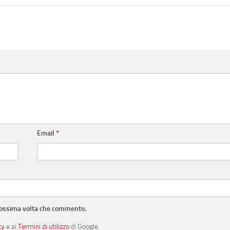
Email
*
prossima volta che commento.
cy
e ai
Termini di utilizzo
di Google.