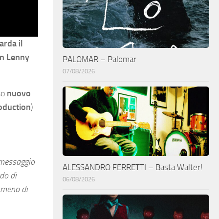
arda il
on Lenny
PALOMAR – Palomar
07/08/2026
so
nuovo
oduction
)
l messaggio
ALESSANDRO FERRETTI – Basta Walter!
do di
06/08/2026
n meno di