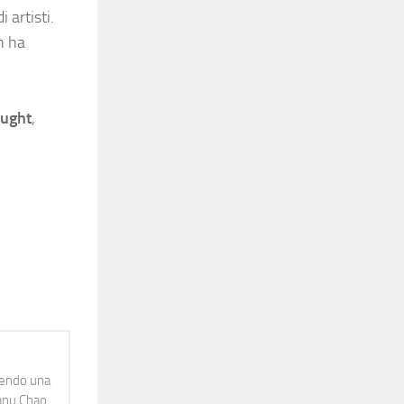
 artisti.
n ha
ught
,
idendo una
Manu Chao