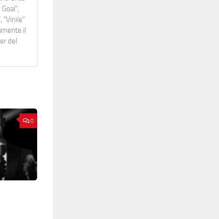
 Goal",
 "Vinile"
namente il
er del
0