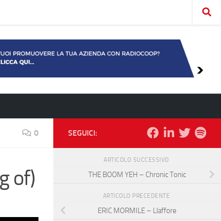
0
SEGUICI:
ARTICOLO SUCCESSIVO
 of)
THE BOOM YEH – Chronic Tonic
ARTICOLO PRECEDENTE
ERIC MORMILE – Llaffore