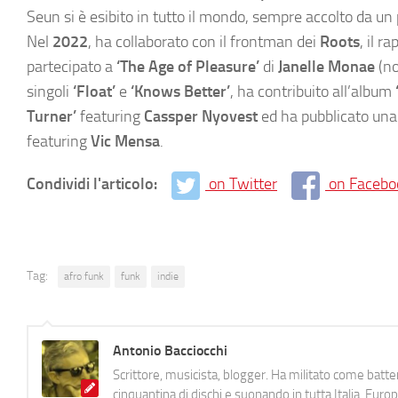
Seun si è esibito in tutto il mondo, sempre accolto da un p
Nel
2022
, ha collaborato con il frontman dei
Roots
, il r
partecipato a
‘The Age of Pleasure’
di
Janelle Monae
(n
singoli
‘Float’
e
‘Knows Better’
, ha contribuito all’album
Turner’
featuring
Cassper Nyovest
ed ha pubblicato una
featuring
Vic Mensa
.
Condividi l'articolo:
on Twitter
on Facebo
Tag:
afro funk
funk
indie
Antonio Bacciocchi
Scrittore, musicista, blogger. Ha militato come batter
cinquantina di dischi e suonando in tutta Italia, E