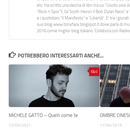
etc. Ha scritto una decina di libri tra cui "Uscito viv
"Rock n Spor"t, Gil Scott-Heron Il Bob Dylan Nero" e "
e i quotidiani “Il Manifesto” e “Libertà”. E' tra i gi
suo blog www.tonyface.blogspot.it dove parla di music
2016 come miglior blog italiano. Collabora con Radi
POTREBBERO INTERESSARTI ANCHE...
0
MICHELE GATTO – Quelli come te
OMBRE CINESI 
12/05/2021
11/04/2019