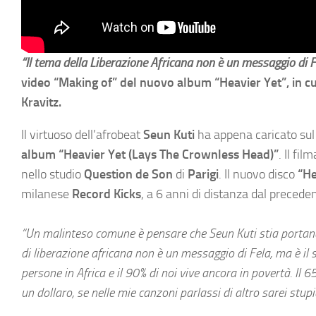
“Il tema della Liberazione Africana non è un messaggio di F
video “Making of” del nuovo album “Heavier Yet”, in cu
Kravitz.
Il virtuoso dell’afrobeat
Seun Kuti
ha appena caricato su
album “Heavier Yet (Lays The Crownless Head)”
. Il fi
nello studio
Question de Son
di
Parigi
. Il nuovo disco
“He
milanese
Record Kicks
, a 6 anni di distanza dal prec
“Un malinteso comune è pensare che Seun Kuti stia portand
di liberazione africana non è un messaggio di Fela, ma è il s
persone in Africa e il 90% di noi vive ancora in povertà. Il 6
un dollaro, se nelle mie canzoni parlassi di altro sarei stup