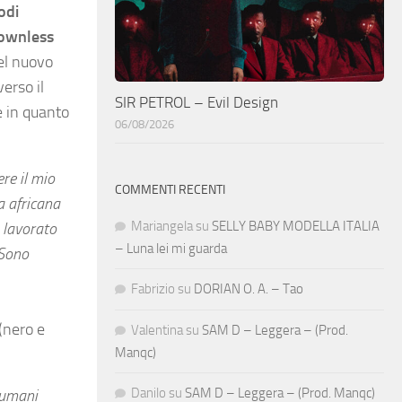
odi
rownless
el nuovo
erso il
SIR PETROL – Evil Design
e in quanto
06/08/2026
re il mio
COMMENTI RECENTI
a africana
Mariangela
su
SELLY BABY MODELLA ITALIA
 lavorato
– Luna lei mi guarda
 Sono
Fabrizio
su
DORIAN O. A. – Tao
 (nero e
Valentina
su
SAM D – Leggera – (Prod.
Manqc)
Danilo
su
SAM D – Leggera – (Prod. Manqc)
i umani