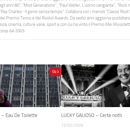
o dagli anni 80", "Mod Generations", "Paul Weller, L’uomo cangiante", "Rock n
Ray Charles- Il genio senza tempo". Collabora con i mensili “Classic Rock”,
urati del Premio Tenco e del Rockol Awards. Da sedici anni aggiorna quotidia
a, cinema, culture varie, sport e con cui ha vinto il Premio Mei Musiclett
ocoop dal 2003.
0
– Eau De Toilette
LUCKY GALIOSO – Certe notti
12/02/2026