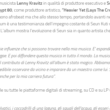
 musicista
Lenny Kravitz
in qualità di produttore esecutivo e
S
ypt 80
, come produttore artistico,
“Heavier Yet (Lays The C
suono afrobeat ma che allo stesso tempo, portandolo avanti n
album è una testimonianza dell’impegno costante di Seun Kuti v
L’album mostra l’evoluzione di Seun sia in quanto artista ch
rie influenze che si possono trovare nella mia musica. E’ espande
ggae. E poi diffondere questa musica in tutto il mondo. La music
Il contributo di Lenny Kravitz all’album è stato magico. Abbiamo
edibile osservare da vicino e imparare da un maestro come lui.
anche per la mia carriera futura”.
le su tutte le piattaforme digitali di streaming, su CD e su LP
atici, i coccodrilli di una laguna, gli squali dell’acqua, gli esser