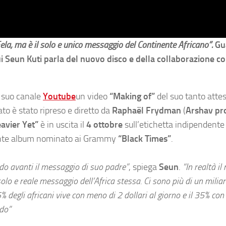
ela, ma è il solo e unico messaggio del Continente Africano”.
Gu
i Seun Kuti parla del nuovo disco e della collaborazione c
l suo canale
Youtube
un video
“Making of”
del suo tanto atte
lmato è stato ripreso e diretto da
Raphaël Frydman
(
Arshav pr
avier Yet”
è in uscita il
4 ottobre
sull’etichetta indipendente
edente album nominato ai Grammy
“Black Times”
.
o avanti il messaggio di suo padre”
, spiega
Seun
.
“In realtà i
olo e reale messaggio dell’Africa stessa. Ci sono più di un miliar
5% degli africani vive con meno di 2 dollari al giorno e il 35% co
ido”