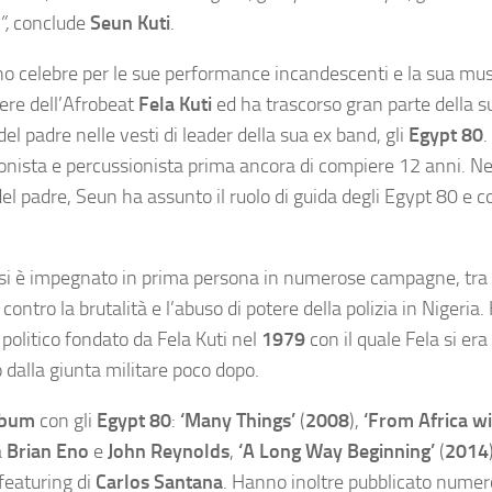
”,
conclude
Seun Kuti
.
no celebre per le sue performance incandescenti e la sua mu
iere dell’Afrobeat
Fela Kuti
ed ha trascorso gran parte della s
l padre nelle vesti di leader della sua ex band, gli
Egypt 80
.
onista e percussionista prima ancora di compiere 12 anni. N
el padre, Seun ha assunto il ruolo di guida degli Egypt 80 e 
uti si è impegnato in prima persona in numerose campagne, tra
ontro la brutalità e l’abuso di potere della polizia in Nigeria.
o politico fondato da Fela Kuti nel
1979
con il quale Fela si er
o dalla giunta militare poco dopo.
lbum
con gli
Egypt 80
:
‘Many Things’
(
2008
),
‘From Africa wi
a
Brian Eno
e
John Reynolds
,
‘A Long Way Beginning’
(
2014
featuring di
Carlos Santana
. Hanno inoltre pubblicato numer