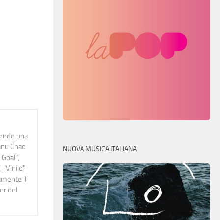
idendo una
Manu Chao
NUOVA MUSICA ITALIANA
 Goal",
 "Vinile"
namente il
er del