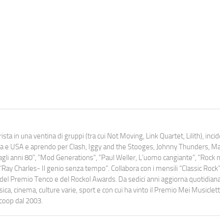
ista in una ventina di gruppi (tra cui Not Moving, Link Quartet, Lilith), inc
uropa e USA e aprendo per Clash, Iggy and the Stooges, Johnny Thunders, 
o dagli anni 80", "Mod Generations", "Paul Weller, L’uomo cangiante", "Rock n
Ray Charles- Il genio senza tempo". Collabora con i mensili “Classic Rock”,
urati del Premio Tenco e del Rockol Awards. Da sedici anni aggiorna quotidia
a, cinema, culture varie, sport e con cui ha vinto il Premio Mei Musiclett
ocoop dal 2003.