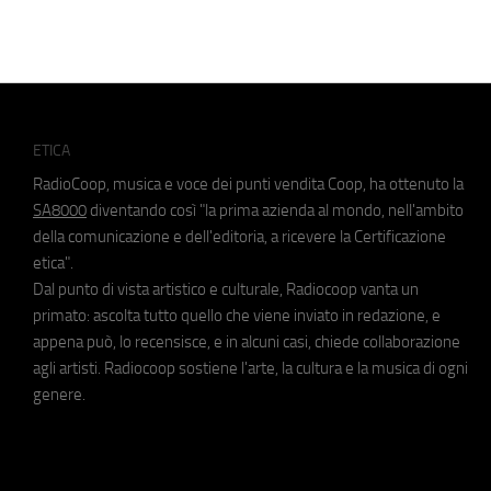
ETICA
RadioCoop, musica e voce dei punti vendita Coop, ha ottenuto la
SA8000
diventando così "la prima azienda al mondo, nell'ambito
della comunicazione e dell'editoria, a ricevere la Certificazione
etica".
Dal punto di vista artistico e culturale, Radiocoop vanta un
primato: ascolta tutto quello che viene inviato in redazione, e
appena può, lo recensisce, e in alcuni casi, chiede collaborazione
agli artisti. Radiocoop sostiene l'arte, la cultura e la musica di ogni
genere.