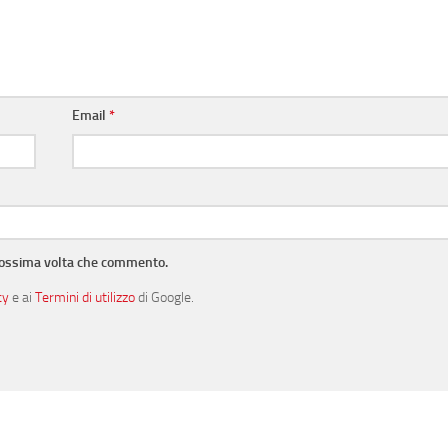
Email
*
prossima volta che commento.
cy
e ai
Termini di utilizzo
di Google.