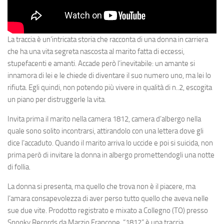
La traccia è un’intricata storia che racconta di una donna in carriera
che ha una vita segreta nascosta al marito fatta di eccessi,
stupefacenti e amanti. Accade però l’inevitabile: un amante si
innamora di lei e le chiede di diventare il suo numero uno, ma lei lo
rifiuta. Egli quindi, non potendo più vivere in qualità di n..2, escogita
un piano per distruggerle la vita.
Invita prima il marito nella camera 1812, camera d’albergo nella
quale sono solito incontrarsi, attirandolo con una lettera dove gli
dice l’accaduto. Quando il marito arriva lo uccide e poi si suicida, non
prima però di invitare la donna in albergo promettendogli una notte
di follia.
La donna si presenta, ma quello che trova non è il piacere, ma
l’amara consapevolezza di aver perso tutto quello che aveva nelle
sue due vite. Prodotto registrato e mixato a Collegno (TO) presso
Snooky Records da Marzio Francone, “1812” è una traccia