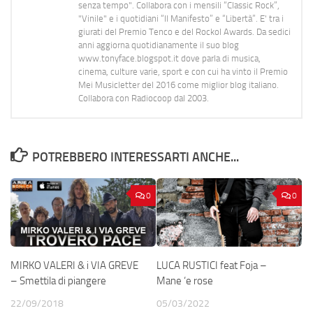
senza tempo". Collabora con i mensili “Classic Rock”,
"Vinile" e i quotidiani “Il Manifesto” e “Libertà”. E' tra i
giurati del Premio Tenco e del Rockol Awards. Da sedici
anni aggiorna quotidianamente il suo blog
www.tonyface.blogspot.it dove parla di musica,
cinema, culture varie, sport e con cui ha vinto il Premio
Mei Musicletter del 2016 come miglior blog italiano.
Collabora con Radiocoop dal 2003.
POTREBBERO INTERESSARTI ANCHE...
0
0
MIRKO VALERI & i VIA GREVE
LUCA RUSTICI feat Foja –
– Smettila di piangere
Mane ‘e rose
22/09/2018
05/03/2022