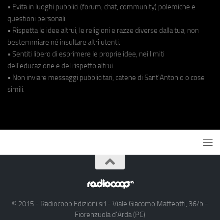
• Evita in luoghi pubblici (forum, chat, community) polemiche e
questioni personali.
• Rispetta le idee altrui, le religioni e razze diverse dalla tua, non
bestemmiare né insultare altri utenti.
• Sentiti libero di esprimere le proprie idee, nei limiti
dell'educazione e del rispetto altrui.
• Non inviare messaggi pubblicitari, catene di Sant'Antonio o cose
simili.
© 2015 - Radiocoop Edizioni srl - Viale Giacomo Matteotti, 36/b -
Fiorenzuola d'Arda (PC)