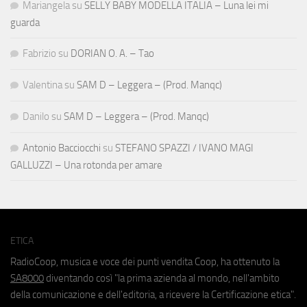
Mariangela
su
SELLY BABY MODELLA ITALIA – Luna lei mi
guarda
Fabrizio
su
DORIAN O. A. – Tao
Valentina
su
SAM D – Leggera – (Prod. Manqc)
Danilo
su
SAM D – Leggera – (Prod. Manqc)
Antonio Bacciocchi
su
STEFANO SPAZZI / IVANO MAGI
GALLUZZI – Una rotonda per amare
ETICA
RadioCoop, musica e voce dei punti vendita Coop, ha ottenuto la
SA8000
diventando così "la prima azienda al mondo, nell'ambito
della comunicazione e dell'editoria, a ricevere la Certificazione etica".