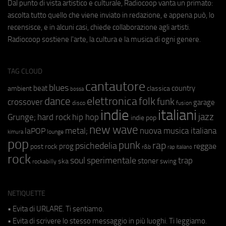
Dal punto di vista artistico e culturale, Radiocoop vanta un primato:
ascolta tutto quello che viene inviato in redazione, e appena può, lo
recensisce, e in alcuni casi, chiede collaborazione agli artisti.
Radiocoop sostiene l'arte, la cultura e la musica di ogni genere.
TAG CLOUD
cantautore
blues
beat
country
ambient
classica
bossa
elettronica
dance
folk
funk
crossover
garage
fusion
disco
indie
italiani
jazz
hip hop
Grunge;
hard rock
indie pop
new wave
metal;
nuova musica italiana
laPOP
lounge
kimura
pop
punk
rap
psichedelia
reggae
prog
post rock
r&b
rap italiano
rock
soul
sperimentale
trap
stoner
ska
swing
rockabilly
NETIQUETTE
• Evita di URLARE. Ti sentiamo.
• Evita di scrivere lo stesso messaggio in più luoghi. Ti leggiamo.