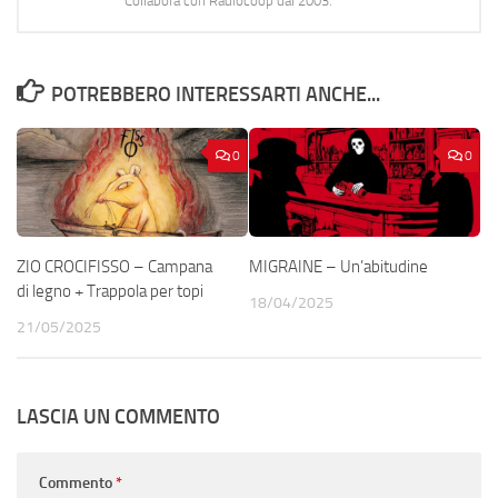
Collabora con Radiocoop dal 2003.
POTREBBERO INTERESSARTI ANCHE...
0
0
ZIO CROCIFISSO – Campana
MIGRAINE – Un’abitudine
di legno + Trappola per topi
18/04/2025
21/05/2025
LASCIA UN COMMENTO
Commento
*