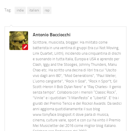
Tag:
indie
italiani
rap
Antonio Bacciocchi
Scrittore, musicista, blogger. Ha militato come
batterista in una ventina di gruppi (tra cui Not Moving,
Link Quartet, Lilith), incidendo una cinquantina di dischi
e suonando in tutta Italia, Europa e USA e aprendo per
Clash, Iggy and the Stooges, Johnny Thunders, Manu
Chao etc. Ha scritto una decina di libri tra cui "Uscito
vivo dagli anni 80", "Mod Generations", "Paul Weller,
L’uomo cangiante", "Rock n Goal", "Rock n Spor"t, Gil
Scott-Heron Il Bob Dylan Nero" e "Ray Charles- Il genio
senza tempo". Collabora con i mensili “Classic Rock”,
"Vinile" e i quotidiani “Il Manifesto” e “Libertà”. E' tra i
giurati del Premio Tenco e del Rockol Awards. Da sedici
anni aggiorna quotidianamente il suo blog
www.tonyface.blogspot.it dove parla di musica,
cinema, culture varie, sport e con cui ha vinto il Premio
Mei Musicletter del 2016 come miglior blog italiano.