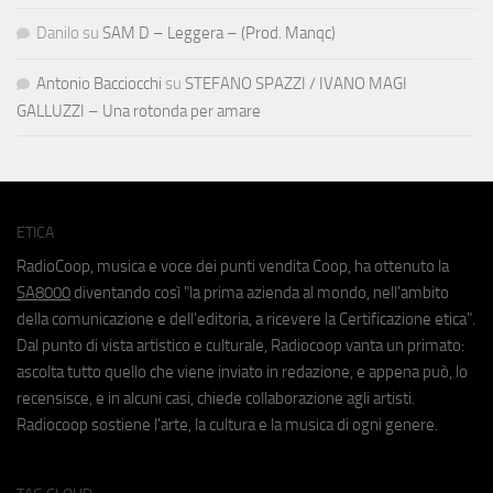
Danilo
su
SAM D – Leggera – (Prod. Manqc)
Antonio Bacciocchi
su
STEFANO SPAZZI / IVANO MAGI
GALLUZZI – Una rotonda per amare
ETICA
RadioCoop, musica e voce dei punti vendita Coop, ha ottenuto la
SA8000
diventando così "la prima azienda al mondo, nell'ambito
della comunicazione e dell'editoria, a ricevere la Certificazione etica".
Dal punto di vista artistico e culturale, Radiocoop vanta un primato:
ascolta tutto quello che viene inviato in redazione, e appena può, lo
recensisce, e in alcuni casi, chiede collaborazione agli artisti.
Radiocoop sostiene l'arte, la cultura e la musica di ogni genere.