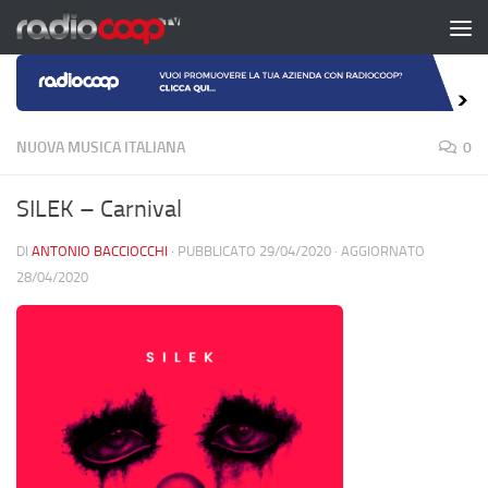
Salta al contenuto
NUOVA MUSICA ITALIANA
0
SILEK – Carnival
DI
ANTONIO BACCIOCCHI
· PUBBLICATO
29/04/2020
· AGGIORNATO
28/04/2020