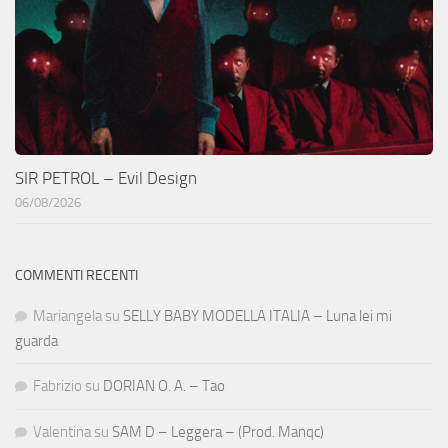
SIR PETROL – Evil Design
06/08/2026
COMMENTI RECENTI
Mariangela
su
SELLY BABY MODELLA ITALIA – Luna lei mi
guarda
Fabrizio
su
DORIAN O. A. – Tao
Valentina
su
SAM D – Leggera – (Prod. Manqc)