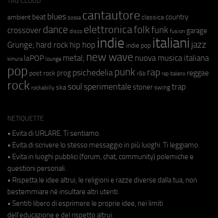
TAG CLOUD
cantautore
blues
beat
country
ambient
classica
bossa
elettronica
dance
folk
funk
crossover
garage
fusion
disco
indie
italiani
jazz
hip hop
Grunge;
hard rock
indie pop
new wave
metal;
nuova musica italiana
laPOP
lounge
kimura
pop
punk
rap
psichedelia
reggae
prog
post rock
r&b
rap italiano
rock
soul
sperimentale
trap
stoner
ska
swing
rockabilly
NETIQUETTE
• Evita di URLARE. Ti sentiamo.
• Evita di scrivere lo stesso messaggio in più luoghi. Ti leggiamo.
• Evita in luoghi pubblici (forum, chat, community) polemiche e
questioni personali.
• Rispetta le idee altrui, le religioni e razze diverse dalla tua, non
bestemmiare né insultare altri utenti.
• Sentiti libero di esprimere le proprie idee, nei limiti
dell'educazione e del rispetto altrui.