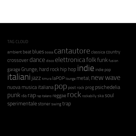
TAG CLOUD
cantautore
blues
beat
country
ambient
classica
bossa
elettronica
dance
folk
funk
crossover
fusion
disco
indie
hip hop
Grunge;
hard rock
garage
indie pop
italiani
new wave
jazz
metal;
laPOP
lounge
kimura
pop
psichedelia
nuova musica italiana
prog
post rock
rock
punk
rap
soul
reggae
ska
r&b
rockabilly
rap italiano
sperimentale
trap
stoner
swing