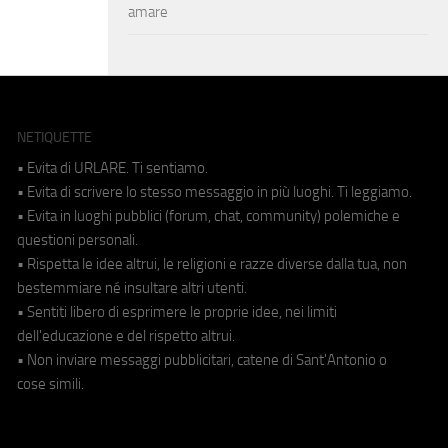
amare
NETIQUETTE
• Evita di URLARE. Ti sentiamo.
• Evita di scrivere lo stesso messaggio in più luoghi. Ti leggiamo.
• Evita in luoghi pubblici (forum, chat, community) polemiche e
questioni personali.
• Rispetta le idee altrui, le religioni e razze diverse dalla tua, non
bestemmiare né insultare altri utenti.
• Sentiti libero di esprimere le proprie idee, nei limiti
dell'educazione e del rispetto altrui.
• Non inviare messaggi pubblicitari, catene di Sant'Antonio o
cose simili.