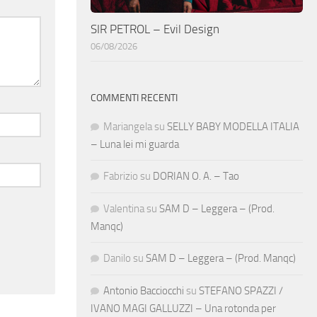
SIR PETROL – Evil Design
06/08/2026
COMMENTI RECENTI
Mariangela
su
SELLY BABY MODELLA ITALIA
– Luna lei mi guarda
Fabrizio
su
DORIAN O. A. – Tao
Valentina
su
SAM D – Leggera – (Prod.
Manqc)
Danilo
su
SAM D – Leggera – (Prod. Manqc)
Antonio Bacciocchi
su
STEFANO SPAZZI /
IVANO MAGI GALLUZZI – Una rotonda per