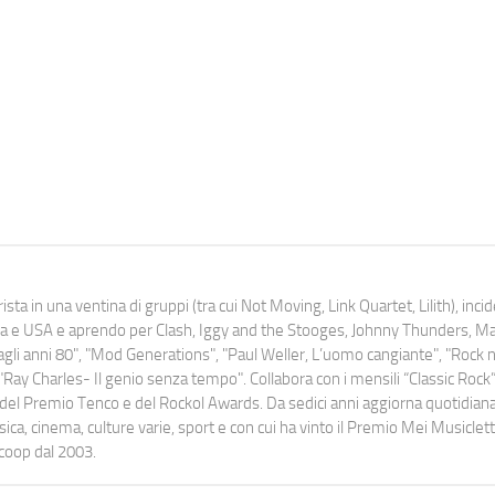
ista in una ventina di gruppi (tra cui Not Moving, Link Quartet, Lilith), inc
uropa e USA e aprendo per Clash, Iggy and the Stooges, Johnny Thunders, 
o dagli anni 80", "Mod Generations", "Paul Weller, L’uomo cangiante", "Rock n
Ray Charles- Il genio senza tempo". Collabora con i mensili “Classic Rock”,
urati del Premio Tenco e del Rockol Awards. Da sedici anni aggiorna quotidia
a, cinema, culture varie, sport e con cui ha vinto il Premio Mei Musiclett
ocoop dal 2003.