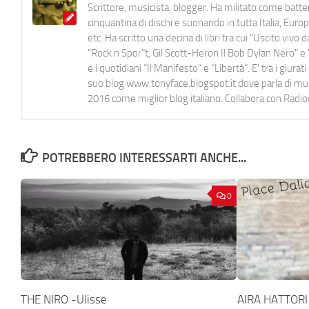
Scrittore, musicista, blogger. Ha militato come batter
cinquantina di dischi e suonando in tutta Italia, E
etc. Ha scritto una decina di libri tra cui "Uscito viv
"Rock n Spor"t, Gil Scott-Heron Il Bob Dylan Nero" e "
e i quotidiani “Il Manifesto” e “Libertà”. E' tra i gi
suo blog www.tonyface.blogspot.it dove parla di music
2016 come miglior blog italiano. Collabora con Radi
POTREBBERO INTERESSARTI ANCHE...
0
THE NIRO -Ulisse
AIRA HATTORI –