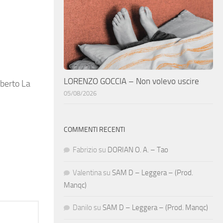
LORENZO GOCCIA – Non volevo uscire
oberto La
05/08/2026
COMMENTI RECENTI
Fabrizio
su
DORIAN O. A. – Tao
Valentina
su
SAM D – Leggera – (Prod.
Manqc)
Danilo
su
SAM D – Leggera – (Prod. Manqc)