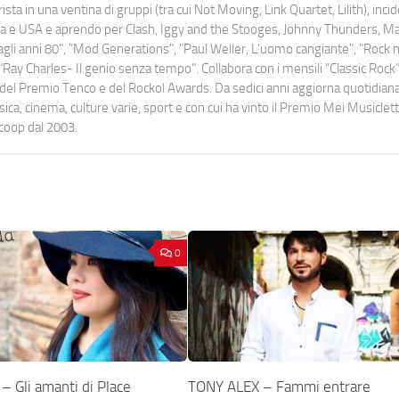
ista in una ventina di gruppi (tra cui Not Moving, Link Quartet, Lilith), inc
uropa e USA e aprendo per Clash, Iggy and the Stooges, Johnny Thunders, 
o dagli anni 80", "Mod Generations", "Paul Weller, L’uomo cangiante", "Rock n
Ray Charles- Il genio senza tempo". Collabora con i mensili “Classic Rock”,
urati del Premio Tenco e del Rockol Awards. Da sedici anni aggiorna quotidia
a, cinema, culture varie, sport e con cui ha vinto il Premio Mei Musiclett
ocoop dal 2003.
0
 Gli amanti di Place
TONY ALEX – Fammi entrare