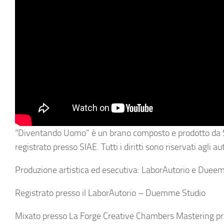
“Diventando Uomo” è un brano composto e prodotto da Si
registrato presso SIAE. Tutti i diritti sono riservati agli aut
Produzione artistica ed esecutiva: LaborAutorio e Due
Registrato presso il LaborAutorio – Duemme Studio
Mixato presso La Forge Creative Chambers Mastering p