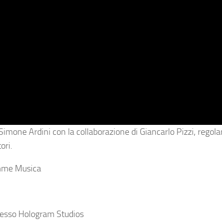
mone Ardini con la collaborazione di Giancarlo Pizzi, regol
ori.
emme Musica
resso Hologram Studios