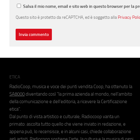
Salva il mio nome, email e sito web in questo browser per la 
Questo sito è protetto da reCAPTCHA, ed è soggetto alla
Privacy Poli
ETICA
RadioCoop, musica e voce dei punti vendita Coop, ha ottenuto la
SA8000
diventando così "la prima azienda al mondo, nell'ambito
della comunicazione e dell'editoria, a ricevere la Certificazione
etica".
Dal punto di vista artistico e culturale, Radiocoop vanta un
primato: ascolta tutto quello che viene inviato in redazione, e
appena può, lo recensisce, e in alcuni casi, chiede collaborazione
agli artisti. Radiocoop sostiene l'arte, la cultura e la musica di ogni