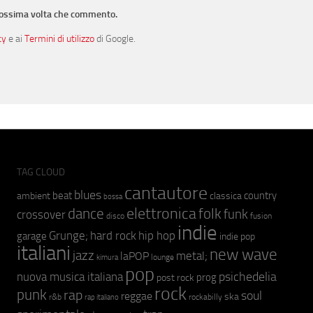
prossima volta che commento.
cy
e ai
Termini di utilizzo
di Google.
TAG CLOUD
cantautore
blues
beat
country
ambient
classica
bossa
elettronica
dance
folk
funk
crossover
fusion
disco
indie
hip hop
Grunge;
hard rock
garage
indie pop
italiani
new wave
jazz
metal;
laPOP
lounge
kimura
pop
psichedelia
nuova musica italiana
prog
post rock
rock
punk
rap
soul
reggae
ska
r&b
rockabilly
rap italiano