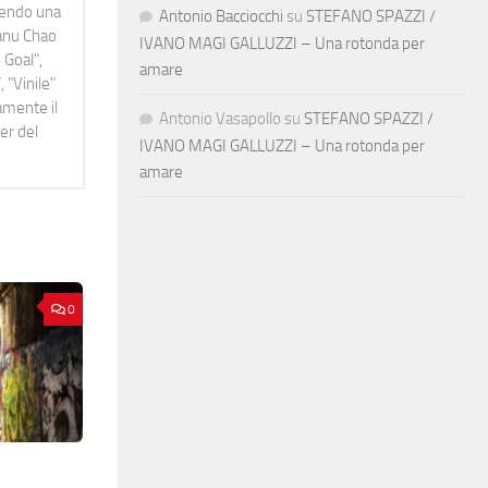
idendo una
Antonio Bacciocchi
su
STEFANO SPAZZI /
Manu Chao
IVANO MAGI GALLUZZI – Una rotonda per
 Goal",
amare
 "Vinile"
namente il
Antonio Vasapollo
su
STEFANO SPAZZI /
er del
IVANO MAGI GALLUZZI – Una rotonda per
amare
0