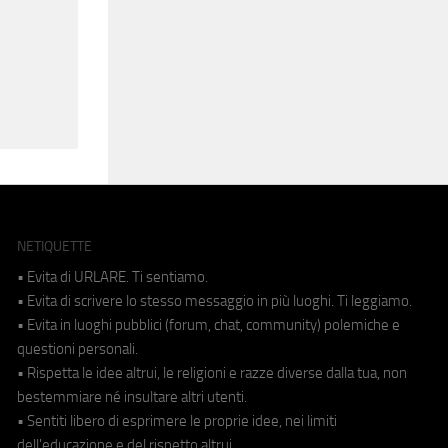
NETIQUETTE
• Evita di URLARE. Ti sentiamo.
• Evita di scrivere lo stesso messaggio in più luoghi. Ti leggiamo.
• Evita in luoghi pubblici (forum, chat, community) polemiche e
questioni personali.
• Rispetta le idee altrui, le religioni e razze diverse dalla tua, non
bestemmiare né insultare altri utenti.
• Sentiti libero di esprimere le proprie idee, nei limiti
dell'educazione e del rispetto altrui.