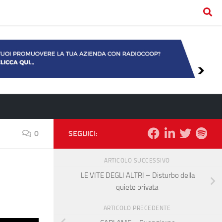
0
SEGUICI:
ARTICOLO SUCCESSIVO
LE VITE DEGLI ALTRI – Disturbo della
quiete privata
ARTICOLO PRECEDENTE