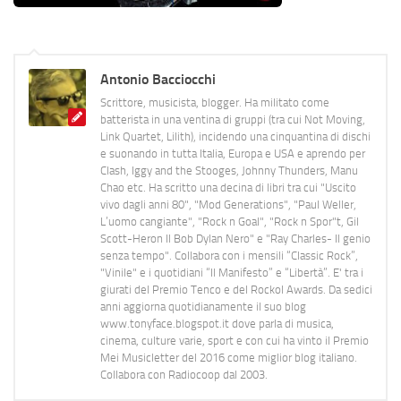
Antonio Bacciocchi
Scrittore, musicista, blogger. Ha militato come
batterista in una ventina di gruppi (tra cui Not Moving,
Link Quartet, Lilith), incidendo una cinquantina di dischi
e suonando in tutta Italia, Europa e USA e aprendo per
Clash, Iggy and the Stooges, Johnny Thunders, Manu
Chao etc. Ha scritto una decina di libri tra cui "Uscito
vivo dagli anni 80", "Mod Generations", "Paul Weller,
L’uomo cangiante", "Rock n Goal", "Rock n Spor"t, Gil
Scott-Heron Il Bob Dylan Nero" e "Ray Charles- Il genio
senza tempo". Collabora con i mensili “Classic Rock”,
"Vinile" e i quotidiani “Il Manifesto” e “Libertà”. E' tra i
giurati del Premio Tenco e del Rockol Awards. Da sedici
anni aggiorna quotidianamente il suo blog
www.tonyface.blogspot.it dove parla di musica,
cinema, culture varie, sport e con cui ha vinto il Premio
Mei Musicletter del 2016 come miglior blog italiano.
Collabora con Radiocoop dal 2003.