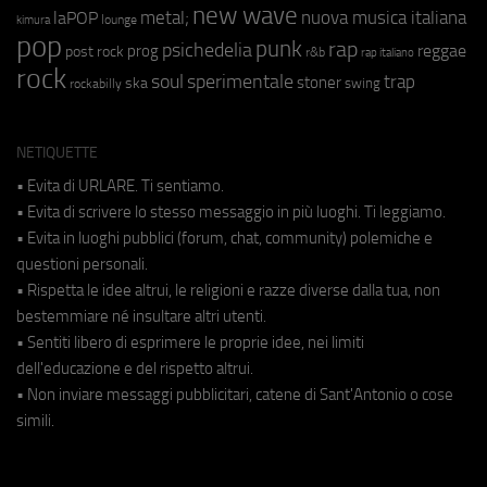
new wave
metal;
nuova musica italiana
laPOP
lounge
kimura
pop
punk
rap
psichedelia
reggae
prog
post rock
r&b
rap italiano
rock
soul
sperimentale
trap
stoner
ska
swing
rockabilly
NETIQUETTE
• Evita di URLARE. Ti sentiamo.
• Evita di scrivere lo stesso messaggio in più luoghi. Ti leggiamo.
• Evita in luoghi pubblici (forum, chat, community) polemiche e
questioni personali.
• Rispetta le idee altrui, le religioni e razze diverse dalla tua, non
bestemmiare né insultare altri utenti.
• Sentiti libero di esprimere le proprie idee, nei limiti
dell'educazione e del rispetto altrui.
• Non inviare messaggi pubblicitari, catene di Sant'Antonio o cose
simili.