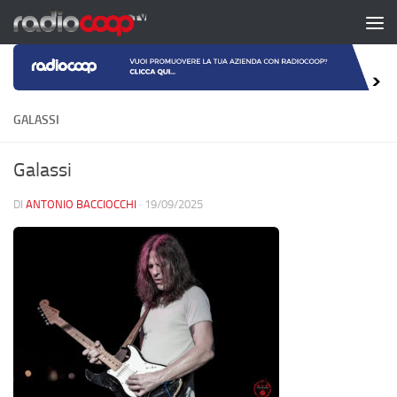
Salta al contenuto
GALASSI
Galassi
DI
ANTONIO BACCIOCCHI
·
19/09/2025