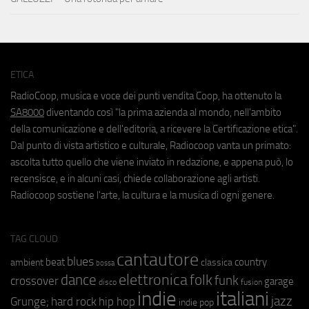
ETICA
RadioCoop, musica e voce dei punti vendita Coop, ha ottenuto la
SA8000
diventando così "la prima azienda al mondo, nell'ambito
della comunicazione e dell'editoria, a ricevere la Certificazione etica".
Dal punto di vista artistico e culturale, Radiocoop vanta un primato:
ascolta tutto quello che viene inviato in redazione, e appena può, lo
recensisce, e in alcuni casi, chiede collaborazione agli artisti.
Radiocoop sostiene l'arte, la cultura e la musica di ogni genere.
TAG CLOUD
cantautore
blues
beat
country
ambient
classica
bossa
elettronica
dance
folk
funk
crossover
garage
fusion
disco
indie
italiani
jazz
hip hop
Grunge;
hard rock
indie pop