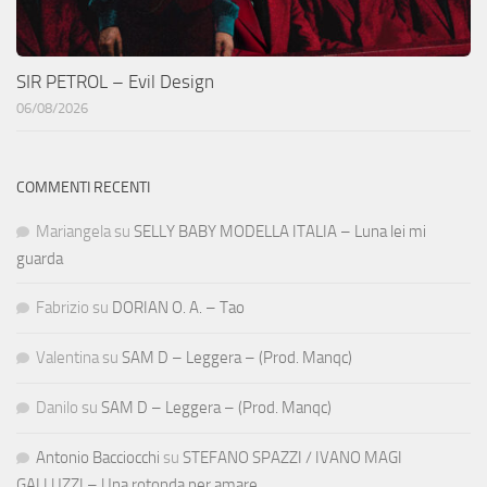
SIR PETROL – Evil Design
06/08/2026
COMMENTI RECENTI
Mariangela
su
SELLY BABY MODELLA ITALIA – Luna lei mi
guarda
Fabrizio
su
DORIAN O. A. – Tao
Valentina
su
SAM D – Leggera – (Prod. Manqc)
Danilo
su
SAM D – Leggera – (Prod. Manqc)
Antonio Bacciocchi
su
STEFANO SPAZZI / IVANO MAGI
GALLUZZI – Una rotonda per amare