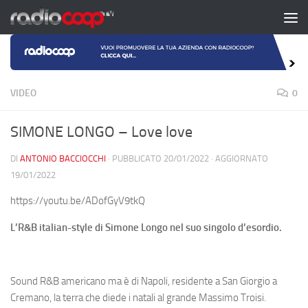
Salta al contenuto
VIDEO
0
SIMONE LONGO – Love love
DI
ANTONIO BACCIOCCHI
· PUBBLICATO
20/01/2022
· AGGIORNATO
19/01/2022
https://youtu.be/ADofGyV9tkQ
L’R&B italian-style di Simone Longo nel suo singolo d’esordio.
Sound R&B americano ma è di Napoli, residente a San Giorgio a
Cremano, la terra che diede i natali al grande Massimo Troisi.