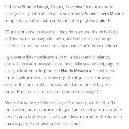
Si chiama
Simone Longo,
18 anni, “
Love love
” è il suo debutto
discografico , pubblicato ed edito su etichetta
Suono Libero Music
e
composto a quattro mani con il cantautore pugliese
Junior F.
“E’ una storia che ho vissuto, Il mio primo amore, che mi ha fatto
soffrire ma mi ha insegnato tanto, una ferita che con il tempo
diventa sempre meno dolorosa, la musica è un’ottima medicina”.
Il giovane artista napoletano è un millenials pieno di talento,
sfaccettature ed interessi, scrive i testi delle sue canzoni, seguito
dalla guida attenta del producer
Nando Misuraca
: “Il testo l’ho
scritto qualche mese fa. Scrivo di getto di quello che provo e
vissuto. In studio ci abbiamo lavorato duramente ed ha preso
forma. E’ un processo creativo che amo e mi appaga”.
Ma cos’è la musica per Simone Longo?
La sua risposta è netta: “la
musica è sogno, ma anche un rifugio. Cantare, scrivere, mi fa stare
bene, scarica lo stress della vita quotidiana e mi permette di crearmi
una vita parallela attraverso le mie canzoni”.