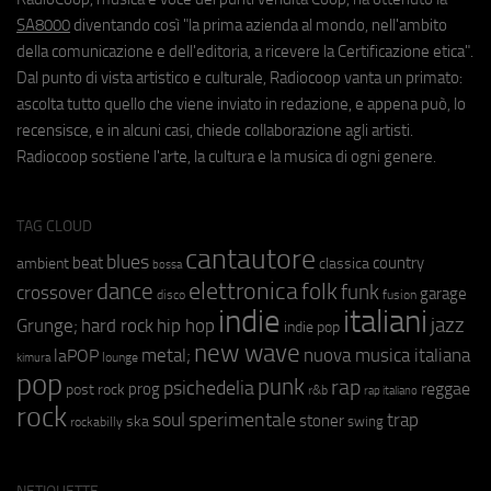
SA8000
diventando così "la prima azienda al mondo, nell'ambito
della comunicazione e dell'editoria, a ricevere la Certificazione etica".
Dal punto di vista artistico e culturale, Radiocoop vanta un primato:
ascolta tutto quello che viene inviato in redazione, e appena può, lo
recensisce, e in alcuni casi, chiede collaborazione agli artisti.
Radiocoop sostiene l'arte, la cultura e la musica di ogni genere.
TAG CLOUD
cantautore
blues
beat
country
ambient
classica
bossa
elettronica
dance
folk
funk
crossover
garage
fusion
disco
indie
italiani
jazz
hip hop
Grunge;
hard rock
indie pop
new wave
metal;
nuova musica italiana
laPOP
lounge
kimura
pop
punk
rap
psichedelia
reggae
prog
post rock
r&b
rap italiano
rock
soul
sperimentale
trap
stoner
ska
swing
rockabilly