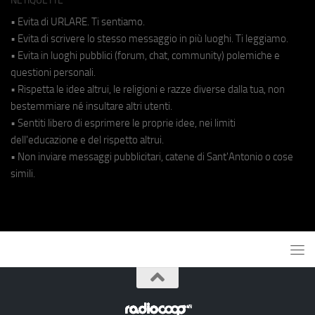
NETIQUETTE
• Evita di URLARE. Ti sentiamo.
• Evita di scrivere lo stesso messaggio in più luoghi. Ti leggiamo.
• Evita in luoghi pubblici (forum, chat, community) polemiche e
questioni personali.
• Rispetta le idee altrui, le religioni e razze diverse dalla tua, non
bestemmiare né insultare altri utenti.
• Sentiti libero di esprimere le proprie idee, nei limiti
dell'educazione e del rispetto altrui.
• Non inviare messaggi pubblicitari, catene di Sant'Antonio o cose
simili.