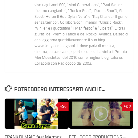
vivo dagli anni 80", "Mod Generations", "Paul Weller,
L’uomo cangiante", "Rock n Goal", "Rock n Spor"t, Gil
Scott-Heron Il Bob Dylan Nero" e "Ray Charles- Il genio
senza tempo". Collabora con i mensili “Classic Rock”,
"Vinile" e i quotidiani “Il Manifesto” e “Libertà”. E' tra i
giurati del Premio Tenco e del Rockol Awards. Da sedici
anni aggiorna quotidianamente il suo blog
www.tonyface.blogspot.it dove parla di musica,
cinema, culture varie, sport e con cui ha vinto il Premio
Mei Musicletter del 2016 come miglior blog italiano.
Collabora con Radiocoop dal 2003.
POTREBBERO INTERESSARTI ANCHE...
0
0
FRANK DI MAIO feat Mermoz
FEEL GOOD PRODUCTIONS –