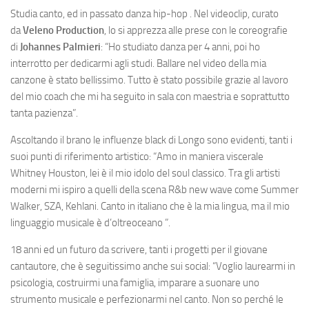
Studia canto, ed in passato danza hip-hop . Nel videoclip, curato
da
Veleno Production
, lo si apprezza alle prese con le coreografie
di
Johannes Palmieri
: “Ho studiato danza per 4 anni, poi ho
interrotto per dedicarmi agli studi. Ballare nel video della mia
canzone è stato bellissimo. Tutto è stato possibile grazie al lavoro
del mio coach che mi ha seguito in sala con maestria e soprattutto
tanta pazienza”.
Ascoltando il brano le influenze black di Longo sono evidenti, tanti i
suoi punti di riferimento artistico: “Amo in maniera viscerale
Whitney Houston, lei è il mio idolo del soul classico. Tra gli artisti
moderni mi ispiro a quelli della scena R&b new wave come Summer
Walker, SZA, Kehlani. Canto in italiano che è la mia lingua, ma il mio
linguaggio musicale è d’oltreoceano ”.
18 anni ed un futuro da scrivere, tanti i progetti per il giovane
cantautore, che è seguitissimo anche sui social: “Voglio laurearmi in
psicologia, costruirmi una famiglia, imparare a suonare uno
strumento musicale e perfezionarmi nel canto. Non so perché le