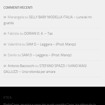
COMMENTI RECENTI
Mariangela
su
SELLY BABY MODELLA ITALIA – Luna lei mi
guarda
Fabrizio
su
DORIAN O. A. – Tao
Valentina
su
SAM D – Leggera – (Prod. Manqc)
Danilo
su
SAM D – Leggera – (Prod. Manqc)
Antonio Bacciocchi
su
STEFANO SPAZZI / IVANO MAGI
GALLUZZI – Una rotonda per amare
ETICA
RadioCoop, musica e voce dei punti vendita Coop, ha ottenuto la