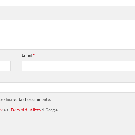
Email
*
prossima volta che commento.
cy
e ai
Termini di utilizzo
di Google.