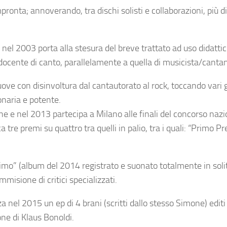
ronta; annoverando, tra dischi solisti e collaborazioni, più d
nel 2003 porta alla stesura del breve trattato ad uso didattic
di docente di canto, parallelamente a quella di musicista/canta
ove con disinvoltura dal cantautorato al rock, toccando vari 
onaria e potente.
che e nel 2013 partecipa a Milano alle finali del concorso naz
tre premi su quattro tra quelli in palio, tra i quali: “Primo P
imo” (album del 2014 registrato e suonato totalmente in solit
isione di critici specializzati.
a nel 2015 un ep di 4 brani (scritti dallo stesso Simone) editi
one di Klaus Bonoldi.