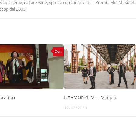
a, cinema, culture varie, sport e con cui ha vinto il Premio Mei Musiclett
ocoop dal 2003.
0
bration
HARMONYUM – Mai più
17/03/2021