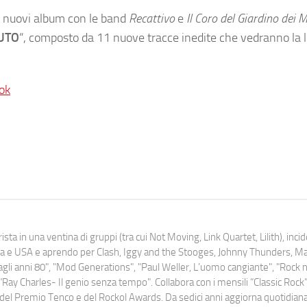
di nuovi album con le band
Recattivo
e
Il Coro del Giardino dei 
UTO
“, composto da 11 nuove tracce inedite che vedranno la 
ok
ista in una ventina di gruppi (tra cui Not Moving, Link Quartet, Lilith), inc
uropa e USA e aprendo per Clash, Iggy and the Stooges, Johnny Thunders, 
o dagli anni 80", "Mod Generations", "Paul Weller, L’uomo cangiante", "Rock n
Ray Charles- Il genio senza tempo". Collabora con i mensili “Classic Rock”,
urati del Premio Tenco e del Rockol Awards. Da sedici anni aggiorna quotidia