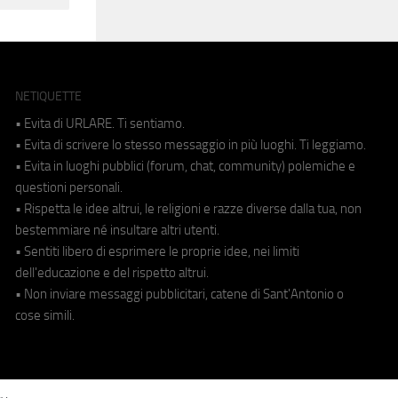
NETIQUETTE
• Evita di URLARE. Ti sentiamo.
• Evita di scrivere lo stesso messaggio in più luoghi. Ti leggiamo.
• Evita in luoghi pubblici (forum, chat, community) polemiche e
questioni personali.
• Rispetta le idee altrui, le religioni e razze diverse dalla tua, non
bestemmiare né insultare altri utenti.
• Sentiti libero di esprimere le proprie idee, nei limiti
dell'educazione e del rispetto altrui.
• Non inviare messaggi pubblicitari, catene di Sant'Antonio o
cose simili.