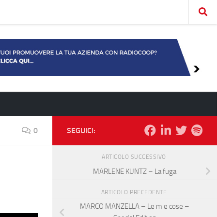
0
SEGUICI:
ARTICOLO SUCCESSIVO
MARLENE KUNTZ – La fuga
ARTICOLO PRECEDENTE
MARCO MANZELLA – Le mie cose –