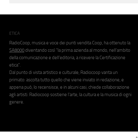
ETICA
RadioCoop, musica e voce dei punti vendita Coop, ha ottenuto la
SA8000
diventando così "la prima azienda al mondo, nell'ambito
della comunicazione e dell'editoria, a ricevere la Certificazione
etica".
Dal punto di vista artistico e culturale, Radiocoop vanta un
primato: ascolta tutto quello che viene inviato in redazione, e
appena può, lo recensisce, e in alcuni casi, chiede collaborazione
agli artisti. Radiocoop sostiene l'arte, la cultura e la musica di ogni
genere.