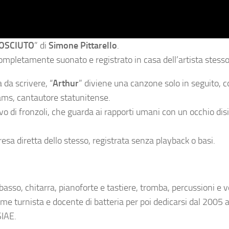
OSCIUTO
” di
Simone Pittarello
.
ompletamente suonato e registrato in casa dell’artista stesso
da scrivere, “
Arthur
” diviene una canzone solo in seguito, 
ams, cantautore statunitense.
ivo di fronzoli, che guarda ai rapporti umani con un occhio di
presa diretta dello stesso, registrata senza playback o basi.
asso, chitarra, pianoforte e tastiere, tromba, percussioni e vo
ome turnista e docente di batteria per poi dedicarsi dal 2005 a
SIAE.