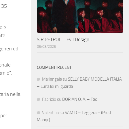
i 35
o e
nte.
SIR PETROL – Evil Design
06/08/2026
generi ed
ionale
COMMENTI RECENTI
remio”,
Mariangela
su
SELLY BABY MODELLA ITALIA
– Luna lei mi guarda
aria nella
Fabrizio
su
DORIAN O. A. – Tao
Valentina
su
SAM D – Leggera – (Prod.
 per
Manqc)