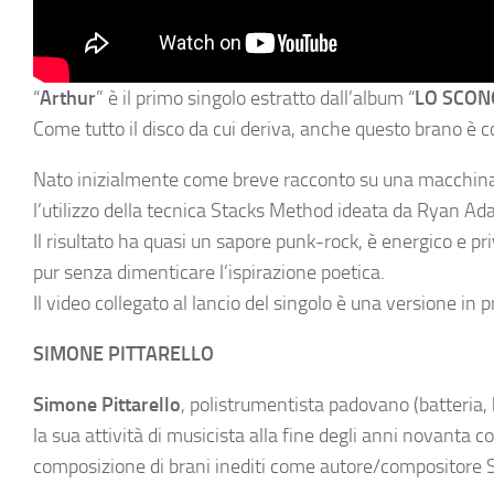
“
Arthur
” è il primo singolo estratto dall’album “
LO SCON
Come tutto il disco da cui deriva, anche questo brano è c
Nato inizialmente come breve racconto su una macchina 
l’utilizzo della tecnica Stacks Method ideata da Ryan Ad
Il risultato ha quasi un sapore punk-rock, è energico e pr
pur senza dimenticare l’ispirazione poetica.
Il video collegato al lancio del singolo è una versione in 
SIMONE PITTARELLO
Simone Pittarello
, polistrumentista padovano (batteria, b
la sua attività di musicista alla fine degli anni novanta c
composizione di brani inediti come autore/compositore 