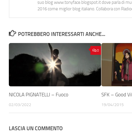
suo blog www.tonyface.blogspot.it dove parla di music
2016 come miglior blog italiano. Collabora con Radi
POTREBBERO INTERESSARTI ANCHE...
0
NICOLA PIGNATELLI – Fuoco
SFK – Good Vi
02/03/2022
19/04/2015
LASCIA UN COMMENTO