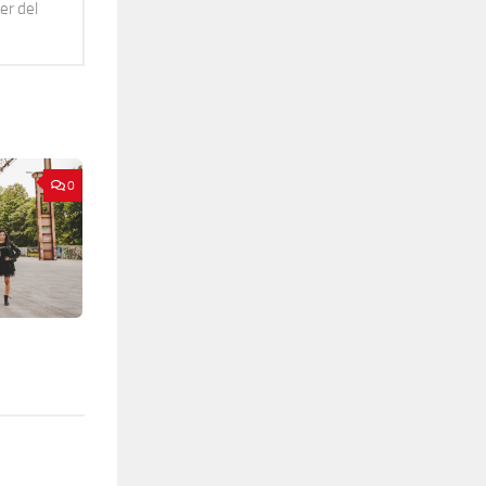
er del
0