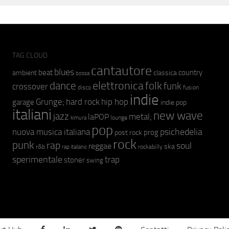
TAG CLOUD
cantautore
blues
beat
country
ambient
classica
bossa
elettronica
dance
folk
funk
crossover
fusion
disco
indie
hip hop
Grunge;
hard rock
garage
indie pop
italiani
new wave
jazz
metal;
laPOP
lounge
kimura
pop
psichedelia
nuova musica italiana
prog
post rock
rock
punk
rap
soul
reggae
ska
r&b
rockabilly
rap italiano
sperimentale
trap
stoner
swing