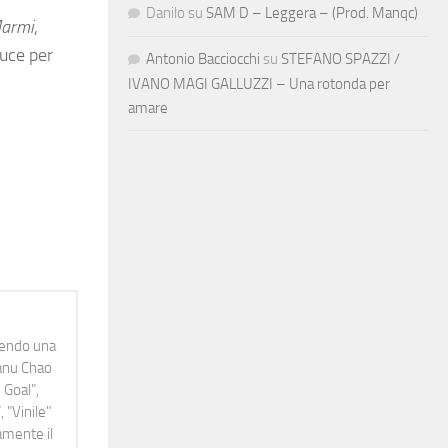
Danilo
su
SAM D – Leggera – (Prod. Manqc)
Marmi
,
luce per
Antonio Bacciocchi
su
STEFANO SPAZZI /
IVANO MAGI GALLUZZI – Una rotonda per
amare
idendo una
Manu Chao
 Goal",
 "Vinile"
namente il