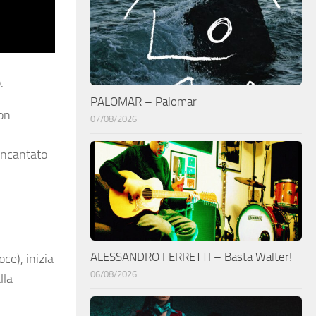
.
PALOMAR – Palomar
con
07/08/2026
sincantato
ALESSANDRO FERRETTI – Basta Walter!
ce), inizia
06/08/2026
lla