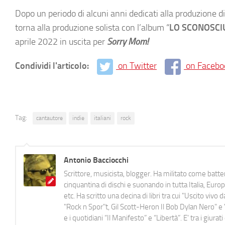
Dopo un periodo di alcuni anni dedicati alla produzione 
torna alla produzione solista con l’album “
LO SCONOSCI
aprile 2022 in uscita per
Sorry Mom!
Condividi l'articolo:
on Twitter
on Facebo
Tag:
cantautore
indie
italiani
rock
Antonio Bacciocchi
Scrittore, musicista, blogger. Ha militato come batter
cinquantina di dischi e suonando in tutta Italia, E
etc. Ha scritto una decina di libri tra cui "Uscito viv
"Rock n Spor"t, Gil Scott-Heron Il Bob Dylan Nero" e "
e i quotidiani “Il Manifesto” e “Libertà”. E' tra i gi