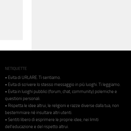
NETIQUETTE
• Evita di URLARE. Ti sentiamo.
• Evita di scrivere lo stesso messaggio in più luoghi. Ti leggiamo.
• Evita in luoghi pubblici (forum, chat, community) polemiche e
questioni personali.
• Rispetta le idee altrui, le religioni e razze diverse dalla tua, non
bestemmiare né insultare altri utenti.
• Sentiti libero di esprimere le proprie idee, nei limiti
dell'educazione e del rispetto altrui.