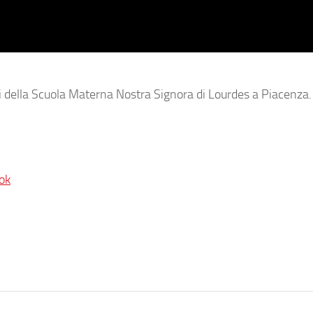
i della Scuola Materna Nostra Signora di Lourdes a Piacenza.
ok