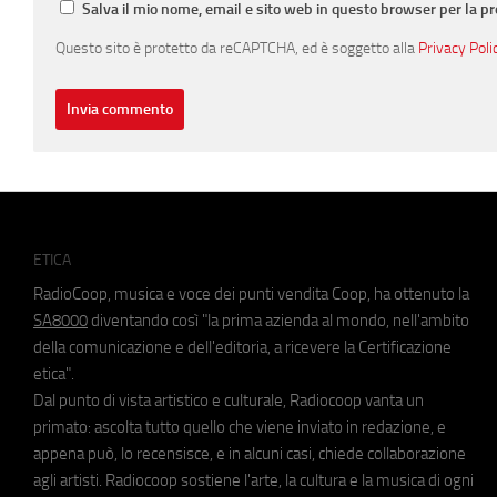
Salva il mio nome, email e sito web in questo browser per la 
Questo sito è protetto da reCAPTCHA, ed è soggetto alla
Privacy Poli
ETICA
RadioCoop, musica e voce dei punti vendita Coop, ha ottenuto la
SA8000
diventando così "la prima azienda al mondo, nell'ambito
della comunicazione e dell'editoria, a ricevere la Certificazione
etica".
Dal punto di vista artistico e culturale, Radiocoop vanta un
primato: ascolta tutto quello che viene inviato in redazione, e
appena può, lo recensisce, e in alcuni casi, chiede collaborazione
agli artisti. Radiocoop sostiene l'arte, la cultura e la musica di ogni