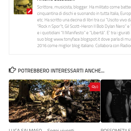
Scrittore, musicista, blogger. Ha militato come batter
cinquantina di dischi e suonando in tutta Italia, E
etc. Ha scritto una decina di libri tra cui "Uscito viv
"Rock n Spor"t, Gil Scott-Heron Il Bob Dylan Nero" e "
e i quotidiani “Il Manifesto” e “Libertà”. E' tra i gi
suo blog www.tonyface.blogspot.it dove parla di music
2016 come miglior blog italiano. Collabora con Radi
POTREBBERO INTERESSARTI ANCHE...
0
LUCA SALMASO – Sogni viventi
ROSSOMETILE –