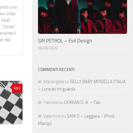
idendo una
Manu Chao
 Goal",
 "Vinile"
namente il
er del
SIR PETROL – Evil Design
06/08/2026
COMMENTI RECENTI
Mariangela
su
SELLY BABY MODELLA ITALIA
0
– Luna lei mi guarda
Fabrizio
su
DORIAN O. A. – Tao
Valentina
su
SAM D – Leggera – (Prod.
Manqc)