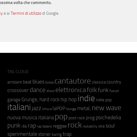
prossima volta che commento.
cy
e ai
Termini di utilizzo
di Google.
TAG CLOUD
cantautore
blues
beat
country
ambient
classica
bossa
elettronica
dance
folk
funk
crossover
fusion
disco
indie
hip hop
Grunge;
hard rock
garage
indie pop
italiani
new wave
jazz
metal;
laPOP
lounge
kimura
pop
psichedelia
nuova musica italiana
prog
post rock
rock
punk
rap
soul
reggae
ska
r&b
rockabilly
rap italiano
sperimentale
trap
stoner
swing