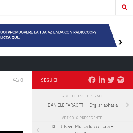
0
SEGUICI:
ARTICOLO SUCCESSIVO
DANIELE FARAOTTI – English aphasia
ARTICOLO PRECEDENTE
KEL ft. Kevin Moncado x Antona –