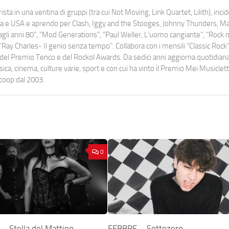
ista in una ventina di gruppi (tra cui Not Moving, Link Quartet, Lilith), inc
uropa e USA e aprendo per Clash, Iggy and the Stooges, Johnny Thunders, 
o dagli anni 80", "Mod Generations", "Paul Weller, L’uomo cangiante", "Rock n
Ray Charles- Il genio senza tempo". Collabora con i mensili “Classic Rock”,
urati del Premio Tenco e del Rockol Awards. Da sedici anni aggiorna quotidia
a, cinema, culture varie, sport e con cui ha vinto il Premio Mei Musiclett
ocoop dal 2003.
0
 Stella del Mattino
FEBBRE – Sottozero