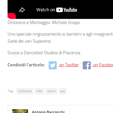
Direzione e Montaggio: Michele Groppi
Uno speciale ringraziamento ai bambini e agli insegnant
Siete dei veri Supereroi.
Grazie a Dancetool Studios di Piacenza.
Condividi l'articolo:
on Twitter
on Facebo
Tag:
cantautore
indie
italiani
pop
Antonio Bacciocchi