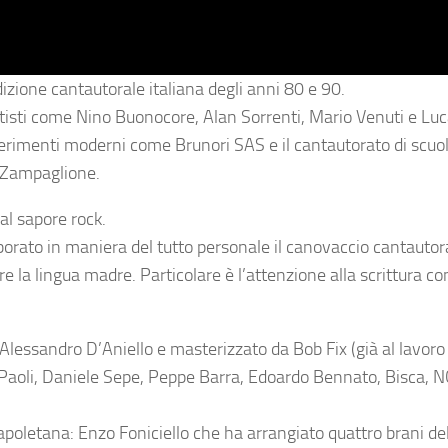
dizione cantautorale italiana degli anni 80 e 90.
artisti come Nino Buonocore, Alan Sorrenti, Mario Venuti e L
riferimenti moderni come Brunori SAS e il cantautorato di scu
o Zampaglione.
dal sapore rock.
aborato in maniera del tutto personale il canovaccio cantautor
e la lingua madre. Particolare è l’attenzione alla scrittura con
Alessandro D’Aniello
e masterizzato da
Bob Fix
(già al lavor
 Paoli, Daniele Sepe, Peppe Barra, Edoardo Bennato, Bisca, 
napoletana:
Enzo Foniciello
che ha arrangiato quattro brani del