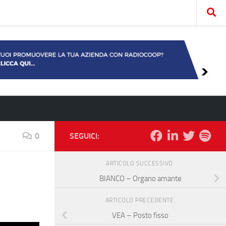
0
SEGUICI:
ARTICOLO SUCCESSIVO
BIANCO – Organo amante
ARTICOLO PRECEDENTE
VEA – Posto fisso