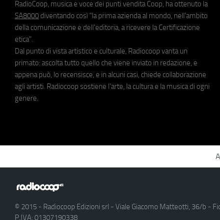
RadioCoop, musica e voce dei punti vendita Coop, ha ottenuto la
SA8000
diventando così "la prima azienda al mondo, nell'ambito
della comunicazione e dell'editoria, a ricevere la Certificazione
etica".
Dal punto di vista artistico e culturale, Radiocoop vanta un
primato: ascolta tutto quello che viene inviato in redazione, e
appena può, lo recensisce, e in alcuni casi, chiede collaborazione
agli artisti. Radiocoop sostiene l'arte, la cultura e la musica di ogni
genere.
A
© 2015 - Radiocoop Edizioni srl - Viale Giacomo Matteotti, 36/b - Fi
P.IVA: 01307190338