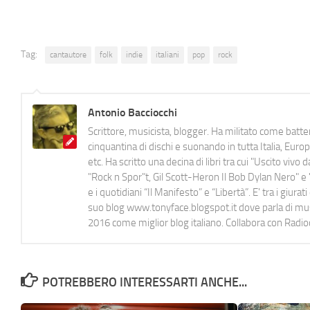
Tag:
cantautore
folk
indie
italiani
pop
rock
Antonio Bacciocchi
Scrittore, musicista, blogger. Ha militato come batter
cinquantina di dischi e suonando in tutta Italia, E
etc. Ha scritto una decina di libri tra cui "Uscito viv
"Rock n Spor"t, Gil Scott-Heron Il Bob Dylan Nero" e "
e i quotidiani “Il Manifesto” e “Libertà”. E' tra i gi
suo blog www.tonyface.blogspot.it dove parla di music
2016 come miglior blog italiano. Collabora con Radi
POTREBBERO INTERESSARTI ANCHE...