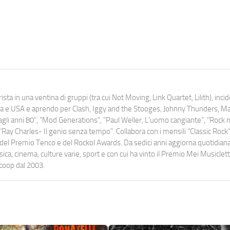
ista in una ventina di gruppi (tra cui Not Moving, Link Quartet, Lilith), inc
uropa e USA e aprendo per Clash, Iggy and the Stooges, Johnny Thunders, 
o dagli anni 80", "Mod Generations", "Paul Weller, L’uomo cangiante", "Rock n
Ray Charles- Il genio senza tempo". Collabora con i mensili “Classic Rock”,
urati del Premio Tenco e del Rockol Awards. Da sedici anni aggiorna quotidia
a, cinema, culture varie, sport e con cui ha vinto il Premio Mei Musiclett
ocoop dal 2003.