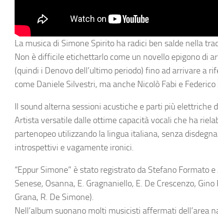
La musica di
Simone Spirito
ha radici ben salde nella tra
Non è difficile etichettarlo come un novello epigono di 
(quindi i Denovo dell’ultimo periodo) fino ad arrivare a 
come Daniele Silvestri, ma anche Nicolò Fabi e Federic
Il sound alterna sessioni acustiche e parti più elettriche 
Artista versatile dalle ottime capacità vocali che ha riel
partenopeo utilizzando la lingua italiana, senza disdegnar
introspettivi e vagamente ironici.
“Eppur Simone” è stato registrato da
Stefano Formato
e
Senese, Osanna, E. Gragnaniello, E. De Crescenzo, Gino
Grana, R. De Simone).
Nell’album suonano molti musicisti affermati dell’area 