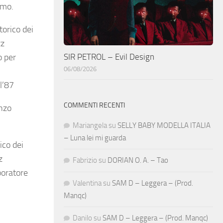
imo.
torico dei
zz
SIR PETROL – Evil Design
o per
06/08/2026
l’87
COMMENTI RECENTI
nzo
Mariangela
su
SELLY BABY MODELLA ITALIA
– Luna lei mi guarda
ico dei
z
Fabrizio
su
DORIAN O. A. – Tao
boratore
Valentina
su
SAM D – Leggera – (Prod.
Manqc)
Danilo
su
SAM D – Leggera – (Prod. Manqc)