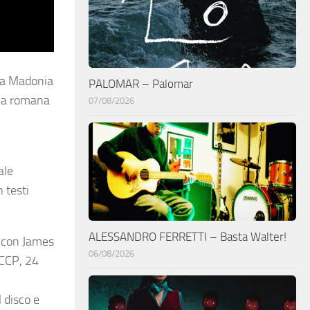
uca Madonia
PALOMAR – Palomar
ola romana
07/08/2026
ale
 testi
ALESSANDRO FERRETTI – Basta Walter!
o con James
06/08/2026
NCCP, 24
 disco e