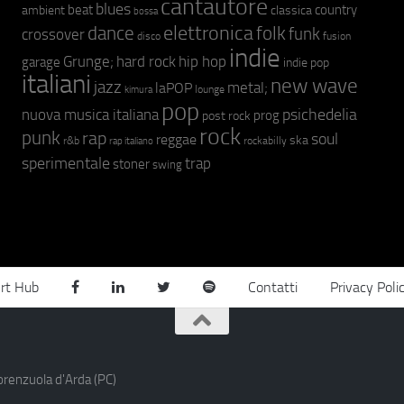
cantautore
blues
beat
country
ambient
classica
bossa
elettronica
dance
folk
funk
crossover
fusion
disco
indie
hip hop
Grunge;
hard rock
garage
indie pop
italiani
new wave
jazz
metal;
laPOP
lounge
kimura
pop
psichedelia
nuova musica italiana
prog
post rock
rock
punk
rap
soul
reggae
ska
r&b
rockabilly
rap italiano
sperimentale
trap
stoner
swing
rt Hub
Contatti
Privacy Poli
orenzuola d'Arda (PC)