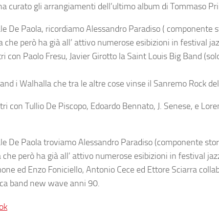
 ha curato gli arrangiamenti dell’ultimo album di Tommaso Pr
uale De Paola, ricordiamo Alessandro Paradiso ( componente s
he però ha già all’ attivo numerose esibizioni in festival ja
ltri con Paolo Fresu, Javier Girotto la Saint Louis Big Band (sol
band i Walhalla che tra le altre cose vinse il Sanremo Rock del
altri con Tullio De Piscopo, Edoardo Bennato, J. Senese, e
Lore
le De Paola
troviamo
Alessandro Paradiso
(componente stor
che però ha già all’ attivo numerose esibizioni in festival jaz
imone ed Enzo Foniciello,
Antonio Cece
ed
Ettore Sciarra
colla
orica band new wave anni 90.
ok