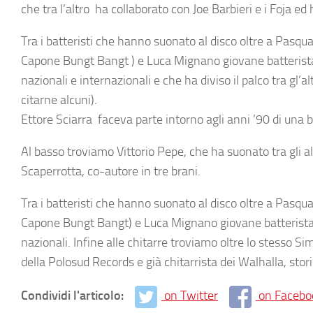
che tra l’altro ha collaborato con
Joe Barbieri
e i Foja ed
Tra i batteristi che hanno suonato al disco oltre a Pasq
Capone Bungt Bangt ) e Luca Mignano giovane batterista c
nazionali e internazionali e che ha diviso il palco tra gl’a
citarne alcuni).
Ettore Sciarra faceva parte intorno agli anni ’90 di una 
Al basso troviamo
Vittorio Pepe
, che ha suonato tra gli 
Scaperrotta
, co-autore in tre brani.
Tra i batteristi che hanno suonato al disco oltre a
Pasqua
Capone Bungt Bangt) e
Luca Mignano
giovane batterista 
nazionali. Infine alle chitarre troviamo oltre lo stesso S
della Polosud Records e già chitarrista dei Walhalla, st
Condividi l'articolo:
on Twitter
on Facebo