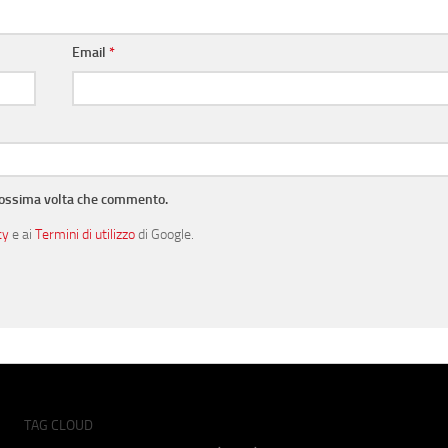
Email
*
prossima volta che commento.
cy
e ai
Termini di utilizzo
di Google.
TAG CLOUD