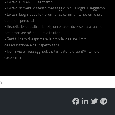
• Evita di URLARE. Ti sentiamo.
• Evita di scrivere lo stesso messaggio in più luoghi. Ti leggiamo.
• Evita in luoghi pubblici (forum, chat, community) polemiche e
questioni personali.
• Rispetta le idee altrui, le religioni e razze diverse dalla tua, non
bestemmiare né insultare altri utenti.
• Sentiti libero di esprimere le proprie idee, nei limiti
dell'educazione e del rispetto altrui.
• Non inviare messaggi pubblicitari, catene di Sant'Antonio o
cose simili.
cy