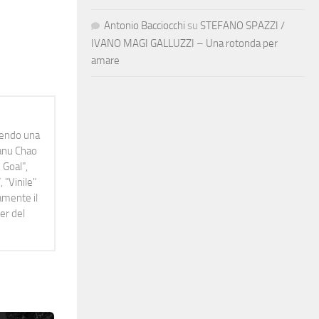
Antonio Bacciocchi
su
STEFANO SPAZZI /
IVANO MAGI GALLUZZI – Una rotonda per
amare
idendo una
Manu Chao
 Goal",
 "Vinile"
namente il
er del