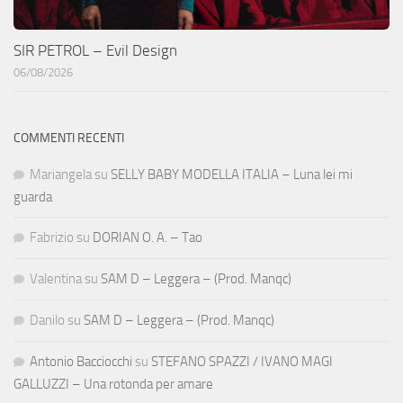
SIR PETROL – Evil Design
06/08/2026
COMMENTI RECENTI
Mariangela
su
SELLY BABY MODELLA ITALIA – Luna lei mi
guarda
Fabrizio
su
DORIAN O. A. – Tao
Valentina
su
SAM D – Leggera – (Prod. Manqc)
Danilo
su
SAM D – Leggera – (Prod. Manqc)
Antonio Bacciocchi
su
STEFANO SPAZZI / IVANO MAGI
GALLUZZI – Una rotonda per amare