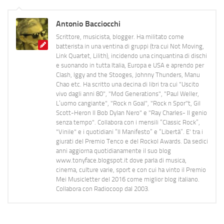
Antonio Bacciocchi
Scrittore, musicista, blogger. Ha militato come
batterista in una ventina di gruppi (tra cui Not Moving,
Link Quartet, Lilith), incidendo una cinquantina di dischi
e suonando in tutta Italia, Europa e USA e aprendo per
Clash, Iggy and the Stooges, Johnny Thunders, Manu
Chao etc. Ha scritto una decina di libri tra cui "Uscito
vivo dagli anni 80", "Mod Generations", "Paul Weller,
L’uomo cangiante", "Rock n Goal", "Rock n Spor"t, Gil
Scott-Heron Il Bob Dylan Nero" e "Ray Charles- Il genio
senza tempo". Collabora con i mensili “Classic Rock”,
"Vinile" e i quotidiani “Il Manifesto” e “Libertà”. E' tra i
giurati del Premio Tenco e del Rockol Awards. Da sedici
anni aggiorna quotidianamente il suo blog
www.tonyface.blogspot.it dove parla di musica,
cinema, culture varie, sport e con cui ha vinto il Premio
Mei Musicletter del 2016 come miglior blog italiano.
Collabora con Radiocoop dal 2003.