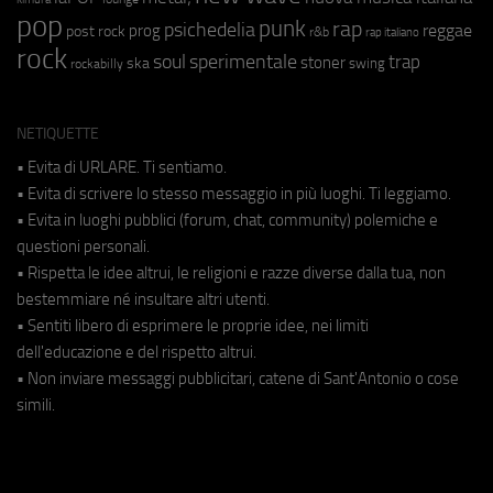
pop
punk
rap
psichedelia
reggae
prog
post rock
r&b
rap italiano
rock
soul
sperimentale
trap
stoner
ska
swing
rockabilly
NETIQUETTE
• Evita di URLARE. Ti sentiamo.
• Evita di scrivere lo stesso messaggio in più luoghi. Ti leggiamo.
• Evita in luoghi pubblici (forum, chat, community) polemiche e
questioni personali.
• Rispetta le idee altrui, le religioni e razze diverse dalla tua, non
bestemmiare né insultare altri utenti.
• Sentiti libero di esprimere le proprie idee, nei limiti
dell'educazione e del rispetto altrui.
• Non inviare messaggi pubblicitari, catene di Sant'Antonio o cose
simili.