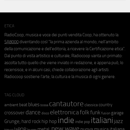
ETICA
RadioCoop, musica e voce dei punti vendita Coop, ha ottenuto la
SA8000
diventando così "la prima azienda al mondo, nell'ambito
della comunicazione e dell'editoria, a ricevere la Certificazione etica".
Dal punto di vista artistico e culturale, Radiocoop vanta un primato:
ascolta tutto quello che viene inviato in redazione, e appena può, lo
recensisce, e in alcuni casi, chiede collaborazione agli artisti.
Radiocoop sostiene l'arte, la cultura e la musica di ogni genere.
TAG CLOUD
cantautore
blues
beat
country
ambient
classica
bossa
elettronica
dance
folk
funk
crossover
garage
fusion
disco
indie
italiani
jazz
hip hop
Grunge;
hard rock
indie pop
new wave
metal;
nuova musica italiana
laPOP
lounge
kimura