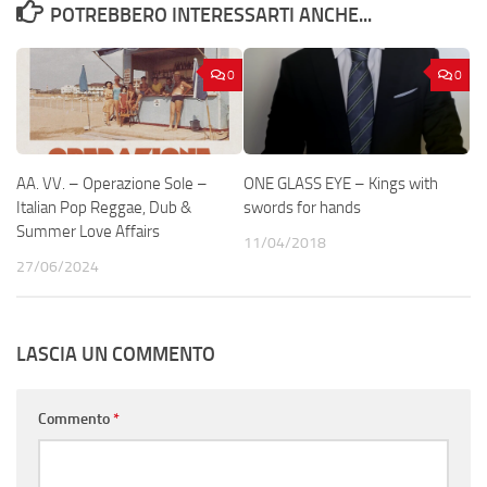
POTREBBERO INTERESSARTI ANCHE...
0
0
AA. VV. – Operazione Sole –
ONE GLASS EYE – Kings with
Italian Pop Reggae, Dub &
swords for hands
Summer Love Affairs
11/04/2018
27/06/2024
LASCIA UN COMMENTO
Commento
*