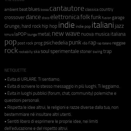
cantautore
blues
beat
country
ambient
classica
bossa
elettronica
dance
folk
funk
crossover
garage
fusion
disco
indie
italiani
jazz
hip hop
Grunge;
hard rock
indie pop
new wave
metal;
nuova musica italiana
laPOP
lounge
kimura
pop
punk
rap
psichedelia
reggae
prog
post rock
r&b
rap italiano
rock
soul
sperimentale
trap
stoner
ska
swing
rockabilly
NETIQUETTE
• Evita di URLARE. Ti sentiamo.
• Evita di scrivere lo stesso messaggio in più luoghi. Ti leggiamo.
• Evita in luoghi pubblici (forum, chat, community) polemiche e
questioni personali.
• Rispetta le idee altrui, le religioni e razze diverse dalla tua, non
bestemmiare né insultare altri utenti.
• Sentiti libero di esprimere le proprie idee, nei limiti
dell'educazione e del rispetto altrui.