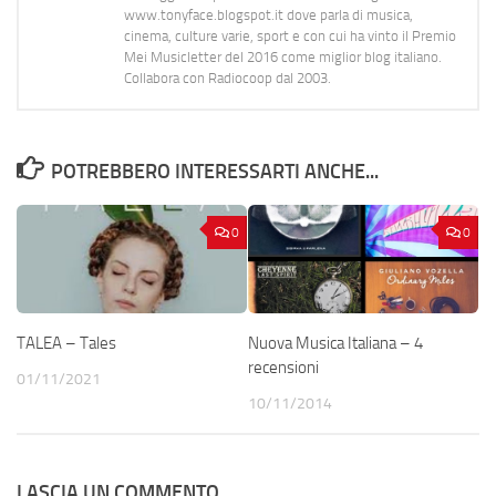
www.tonyface.blogspot.it dove parla di musica,
cinema, culture varie, sport e con cui ha vinto il Premio
Mei Musicletter del 2016 come miglior blog italiano.
Collabora con Radiocoop dal 2003.
POTREBBERO INTERESSARTI ANCHE...
0
0
TALEA – Tales
Nuova Musica Italiana – 4
recensioni
01/11/2021
10/11/2014
LASCIA UN COMMENTO