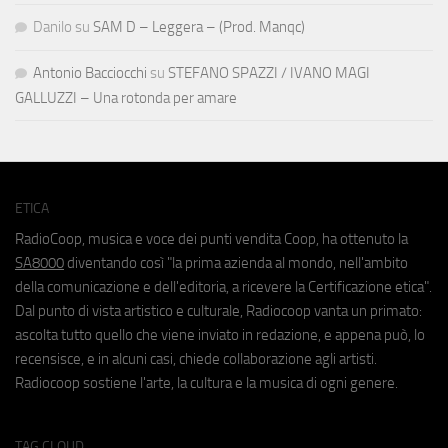
Danilo
su
SAM D – Leggera – (Prod. Manqc)
Antonio Bacciocchi
su
STEFANO SPAZZI / IVANO MAGI
GALLUZZI – Una rotonda per amare
ETICA
RadioCoop, musica e voce dei punti vendita Coop, ha ottenuto la
SA8000
diventando così "la prima azienda al mondo, nell'ambito
della comunicazione e dell'editoria, a ricevere la Certificazione etica".
Dal punto di vista artistico e culturale, Radiocoop vanta un primato:
ascolta tutto quello che viene inviato in redazione, e appena può, lo
recensisce, e in alcuni casi, chiede collaborazione agli artisti.
Radiocoop sostiene l'arte, la cultura e la musica di ogni genere.
TAG CLOUD