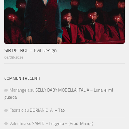
SIR PETROL – Evil Design
06/08/2026
COMMENTI RECENTI
Mariangela
su
SELLY BABY MODELLA ITALIA – Luna lei mi
guarda
Fabrizio
su
DORIAN O. A. – Tao
Valentina
su
SAM D – Leggera – (Prod. Manqc)