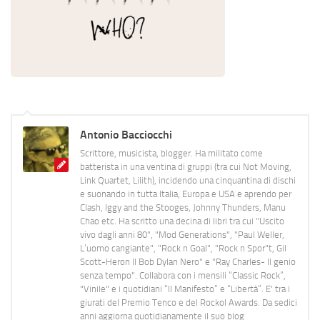
Antonio Bacciocchi
Scrittore, musicista, blogger. Ha militato come
batterista in una ventina di gruppi (tra cui Not Moving,
Link Quartet, Lilith), incidendo una cinquantina di dischi
e suonando in tutta Italia, Europa e USA e aprendo per
Clash, Iggy and the Stooges, Johnny Thunders, Manu
Chao etc. Ha scritto una decina di libri tra cui "Uscito
vivo dagli anni 80", "Mod Generations", "Paul Weller,
L’uomo cangiante", "Rock n Goal", "Rock n Spor"t, Gil
Scott-Heron Il Bob Dylan Nero" e "Ray Charles- Il genio
senza tempo". Collabora con i mensili “Classic Rock”,
"Vinile" e i quotidiani “Il Manifesto” e “Libertà”. E' tra i
giurati del Premio Tenco e del Rockol Awards. Da sedici
anni aggiorna quotidianamente il suo blog