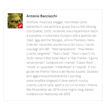
Antonio Bacciocchi
Scrittore, musicista, blogger. Ha militato come
batterista in una ventina di gruppi (tra cui Not Moving,
Link Quartet, Lilith), incidendo una cinquantina di dischi
e suonando in tutta Italia, Europa e USA e aprendo per
Clash, Iggy and the Stooges, Johnny Thunders, Manu
Chao etc. Ha scritto una decina di libri tra cui "Uscito
vivo dagli anni 80", "Mod Generations", "Paul Weller,
L’uomo cangiante", "Rock n Goal", "Rock n Spor"t, Gil
Scott-Heron Il Bob Dylan Nero" e "Ray Charles- Il genio
senza tempo". Collabora con i mensili “Classic Rock”,
"Vinile" e i quotidiani “Il Manifesto” e “Libertà”. E' tra i
giurati del Premio Tenco e del Rockol Awards. Da sedici
anni aggiorna quotidianamente il suo blog
www.tonyface.blogspot.it dove parla di musica,
cinema, culture varie, sport e con cui ha vinto il Premio
Mei Musicletter del 2016 come miglior blog italiano.
Collabora con Radiocoop dal 2003.