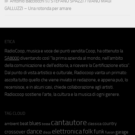
Antonio Bacciocchi
su
STEFANO SPAZZI / IVANO MAGI
GALLUZZI – Una rotonda per amare
ETICA
RadioCoop, musica e voce dei punti vendita Coop, ha ottenuto la
SA8000
diventando così "la prima azienda al mondo, nell'ambito
della comunicazione e dell'editoria, a ricevere la Certificazione etica".
Dal punto di vista artistico e culturale, Radiocoop vanta un primato:
ascolta tutto quello che viene inviato in redazione, e appena può, lo
recensisce, e in alcuni casi, chiede collaborazione agli artisti.
Radiocoop sostiene l'arte, la cultura e la musica di ogni genere.
TAG CLOUD
cantautore
blues
beat
country
ambient
classica
bossa
elettronica
dance
folk
funk
crossover
garage
fusion
disco