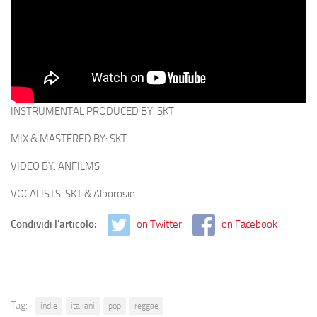
INSTRUMENTAL PRODUCED BY: SKT
MIX & MASTERED BY: SKT
VIDEO BY: ANFILMS
VOCALISTS: SKT & Alborosie
Condividi l'articolo:
on Twitter
on Facebook
Tag:
indie
italiani
pop
reggae