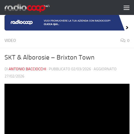
Salta al contenuto
VIDEO
0
SKT & Alborosie – Brixton Town
DI
ANTONIO BACCIOCCHI
· PUBBLICATO
02/03/2026
· AGGIORNATO
27/02/2026