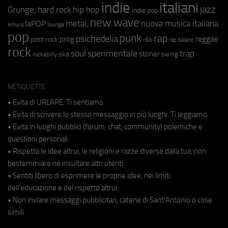
indie
italiani
jazz
hip hop
Grunge;
hard rock
indie pop
new wave
metal;
nuova musica italiana
laPOP
lounge
kimura
pop
punk
rap
psichedelia
reggae
prog
post rock
r&b
rap italiano
rock
soul
sperimentale
trap
stoner
ska
swing
rockabilly
NETIQUETTE
• Evita di URLARE. Ti sentiamo.
• Evita di scrivere lo stesso messaggio in più luoghi. Ti leggiamo.
• Evita in luoghi pubblici (forum, chat, community) polemiche e
questioni personali.
• Rispetta le idee altrui, le religioni e razze diverse dalla tua, non
bestemmiare né insultare altri utenti.
• Sentiti libero di esprimere le proprie idee, nei limiti
dell'educazione e del rispetto altrui.
• Non inviare messaggi pubblicitari, catene di Sant'Antonio o cose
simili.