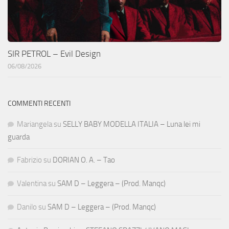
SIR PETROL – Evil Design
06/08/2026
COMMENTI RECENTI
Mariangela
su
SELLY BABY MODELLA ITALIA – Luna lei mi
guarda
Fabrizio
su
DORIAN O. A. – Tao
Valentina
su
SAM D – Leggera – (Prod. Manqc)
Danilo
su
SAM D – Leggera – (Prod. Manqc)