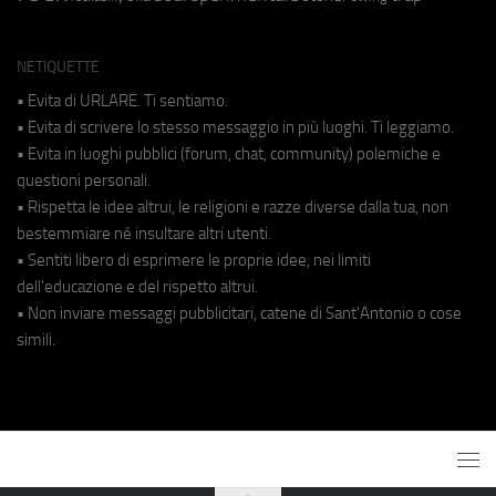
NETIQUETTE
• Evita di URLARE. Ti sentiamo.
• Evita di scrivere lo stesso messaggio in più luoghi. Ti leggiamo.
• Evita in luoghi pubblici (forum, chat, community) polemiche e
questioni personali.
• Rispetta le idee altrui, le religioni e razze diverse dalla tua, non
bestemmiare né insultare altri utenti.
• Sentiti libero di esprimere le proprie idee, nei limiti
dell'educazione e del rispetto altrui.
• Non inviare messaggi pubblicitari, catene di Sant'Antonio o cose
simili.