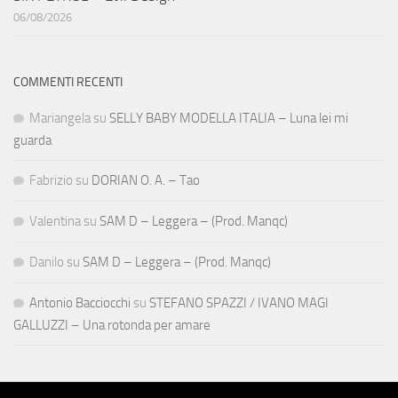
06/08/2026
COMMENTI RECENTI
Mariangela
su
SELLY BABY MODELLA ITALIA – Luna lei mi
guarda
Fabrizio
su
DORIAN O. A. – Tao
Valentina
su
SAM D – Leggera – (Prod. Manqc)
Danilo
su
SAM D – Leggera – (Prod. Manqc)
Antonio Bacciocchi
su
STEFANO SPAZZI / IVANO MAGI
GALLUZZI – Una rotonda per amare