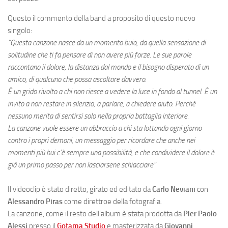
Questo il commento della band a proposito di questo nuovo
singolo:
“Questa canzone nasce da un momento buio, da quella sensazione di
solitudine che ti fa pensare di non avere più forze. Le sue parole
raccontano il dolore, la distanza dal mondo e il bisogno disperato di un
amico, di qualcuno che possa ascoltare davvero.
È un grido rivolto a chi non riesce a vedere la luce in fondo al tunnel. È un
invito a non restare in silenzio, a parlare, a chiedere aiuto. Perché
nessuno merita di sentirsi solo nella propria battaglia interiore.
La canzone vuole essere un abbraccio a chi sta lottando ogni giorno
contro i propri demoni, un messaggio per ricordare che anche nei
momenti più bui c’è sempre una possibilità, e che condividere il dolore è
già un primo passo per non lasciarsene schiacciare”
Il videoclip è stato diretto, girato ed editato da
Carlo Neviani
con
Alessandro Piras
come direttroe della fotografia.
La canzone, come il resto dell’album è stata prodotta da
Pier Paolo
Alessi
presso il
Gotama Studio
e masterizzata da
Giovanni