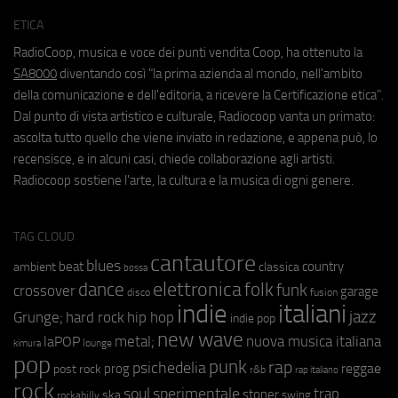
ETICA
RadioCoop, musica e voce dei punti vendita Coop, ha ottenuto la
SA8000
diventando così "la prima azienda al mondo, nell'ambito
della comunicazione e dell'editoria, a ricevere la Certificazione etica".
Dal punto di vista artistico e culturale, Radiocoop vanta un primato:
ascolta tutto quello che viene inviato in redazione, e appena può, lo
recensisce, e in alcuni casi, chiede collaborazione agli artisti.
Radiocoop sostiene l'arte, la cultura e la musica di ogni genere.
TAG CLOUD
cantautore
blues
beat
country
ambient
classica
bossa
elettronica
dance
folk
funk
crossover
garage
fusion
disco
indie
italiani
jazz
hip hop
Grunge;
hard rock
indie pop
new wave
metal;
nuova musica italiana
laPOP
lounge
kimura
pop
punk
rap
psichedelia
reggae
prog
post rock
r&b
rap italiano
rock
soul
sperimentale
trap
stoner
ska
swing
rockabilly