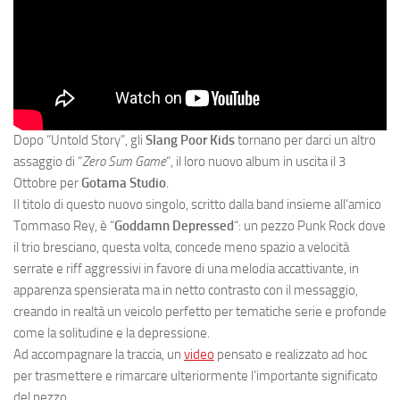
Dopo “Untold Story”, gli
Slang Poor Kids
tornano per darci un altro
assaggio di “
Zero Sum Game
“, il loro nuovo album in uscita il 3
Ottobre per
Gotama Studio
.
Il titolo di questo nuovo singolo, scritto dalla band insieme all’amico
Tommaso Rey, è “
Goddamn Depressed
“: un pezzo Punk Rock dove
il trio bresciano, questa volta, concede meno spazio a velocità
serrate e riff aggressivi in favore di una melodia accattivante, in
apparenza spensierata ma in netto contrasto con il messaggio,
creando in realtà un veicolo perfetto per tematiche serie e profonde
come la solitudine e la depressione.
Ad accompagnare la traccia, un
video
pensato e realizzato ad hoc
per trasmettere e rimarcare ulteriormente l’importante significato
del pezzo.