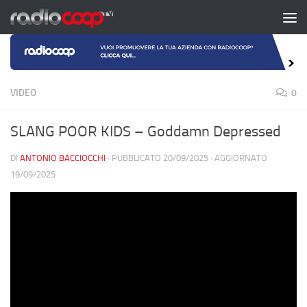
Salta al contenuto
VIDEO
0
SLANG POOR KIDS – Goddamn Depressed
DI
ANTONIO BACCIOCCHI
· PUBBLICATO
20/09/2025
· AGGIORNATO
19/09/2025