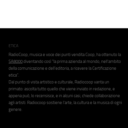
ETICA
RadioCoop, musica e voce dei punti vendita Coop, ha ottenuto la
SA8000
diventando così "la prima azienda al mondo, nell'ambito
della comunicazione e dell'editoria, a ricevere la Certificazione
etica".
Dal punto di vista artistico e culturale, Radiocoop vanta un
primato: ascolta tutto quello che viene inviato in redazione, e
appena può, lo recensisce, e in alcuni casi, chiede collaborazione
agli artisti. Radiocoop sostiene l'arte, la cultura e la musica di ogni
genere.