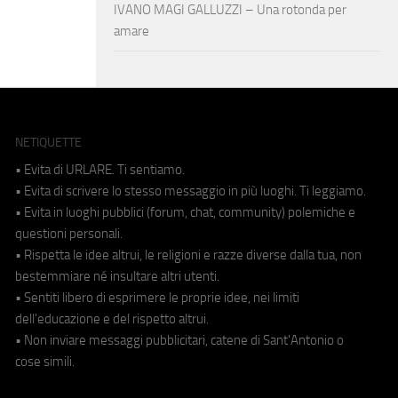
IVANO MAGI GALLUZZI – Una rotonda per
amare
NETIQUETTE
• Evita di URLARE. Ti sentiamo.
• Evita di scrivere lo stesso messaggio in più luoghi. Ti leggiamo.
• Evita in luoghi pubblici (forum, chat, community) polemiche e
questioni personali.
• Rispetta le idee altrui, le religioni e razze diverse dalla tua, non
bestemmiare né insultare altri utenti.
• Sentiti libero di esprimere le proprie idee, nei limiti
dell'educazione e del rispetto altrui.
• Non inviare messaggi pubblicitari, catene di Sant'Antonio o
cose simili.