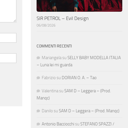
SIR PETROL – Evil Design
06/08/2026
COMMENTI RECENTI
Mariangela
su
SELLY BABY MODELLA ITALIA
– Luna lei mi guarda
Fabrizio
su
DORIAN O. A. – Tao
Valentina
su
SAM D – Leggera – (Prod.
Manqc)
Danilo
su
SAM D – Leggera – (Prod. Manqc)
Antonio Bacciocchi
su
STEFANO SPAZZI /