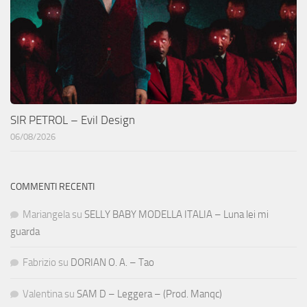
SIR PETROL – Evil Design
06/08/2026
COMMENTI RECENTI
Mariangela
su
SELLY BABY MODELLA ITALIA – Luna lei mi
guarda
Fabrizio
su
DORIAN O. A. – Tao
Valentina
su
SAM D – Leggera – (Prod. Manqc)