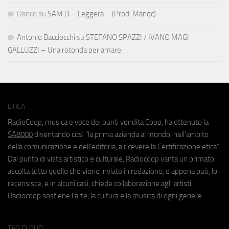
Danilo
su
SAM D – Leggera – (Prod. Manqc)
Antonio Bacciocchi
su
STEFANO SPAZZI / IVANO MAGI
GALLUZZI – Una rotonda per amare
ETICA
RadioCoop, musica e voce dei punti vendita Coop, ha ottenuto la
SA8000
diventando così "la prima azienda al mondo, nell'ambito
della comunicazione e dell'editoria, a ricevere la Certificazione etica".
Dal punto di vista artistico e culturale, Radiocoop vanta un primato:
ascolta tutto quello che viene inviato in redazione, e appena può, lo
recensisce, e in alcuni casi, chiede collaborazione agli artisti.
Radiocoop sostiene l'arte, la cultura e la musica di ogni genere.
TAG CLOUD