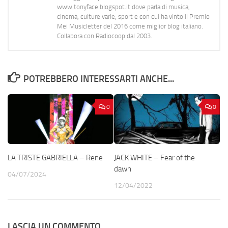
www.tonyface.blogspot.it dove parla di musica,
cinema, culture varie, sport e con cui ha vinto il Premio
Mei Musicletter del 2016 come miglior blog italiano.
Collabora con Radiocoop dal 2003.
POTREBBERO INTERESSARTI ANCHE...
0
0
LA TRISTE GABRIELLA – Rene
JACK WHITE – Fear of the
dawn
04/07/2024
12/04/2022
LASCIA UN COMMENTO