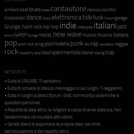
cantautore
blues
beat
country
ambient
classica
bossa
elettronica
dance
folk
funk
crossover
garage
fusion
disco
indie
italiani
jazz
hip hop
Grunge;
hard rock
indie pop
new wave
metal;
nuova musica italiana
laPOP
lounge
kimura
pop
punk
rap
psichedelia
reggae
prog
post rock
r&b
rap italiano
rock
soul
sperimentale
trap
stoner
ska
swing
rockabilly
NETIQUETTE
• Evita di URLARE. Ti sentiamo.
• Evita di scrivere lo stesso messaggio in più luoghi. Ti leggiamo.
• Evita in luoghi pubblici (forum, chat, community) polemiche e
questioni personali.
• Rispetta le idee altrui, le religioni e razze diverse dalla tua, non
bestemmiare né insultare altri utenti.
• Sentiti libero di esprimere le proprie idee, nei limiti
dell'educazione e del rispetto altrui.