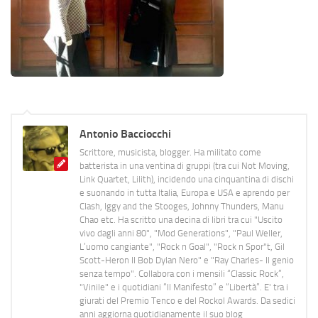
Antonio Bacciocchi
Scrittore, musicista, blogger. Ha militato come
batterista in una ventina di gruppi (tra cui Not Moving,
Link Quartet, Lilith), incidendo una cinquantina di dischi
e suonando in tutta Italia, Europa e USA e aprendo per
Clash, Iggy and the Stooges, Johnny Thunders, Manu
Chao etc. Ha scritto una decina di libri tra cui "Uscito
vivo dagli anni 80", "Mod Generations", "Paul Weller,
L’uomo cangiante", "Rock n Goal", "Rock n Spor"t, Gil
Scott-Heron Il Bob Dylan Nero" e "Ray Charles- Il genio
senza tempo". Collabora con i mensili “Classic Rock”,
"Vinile" e i quotidiani “Il Manifesto” e “Libertà”. E' tra i
giurati del Premio Tenco e del Rockol Awards. Da sedici
anni aggiorna quotidianamente il suo blog