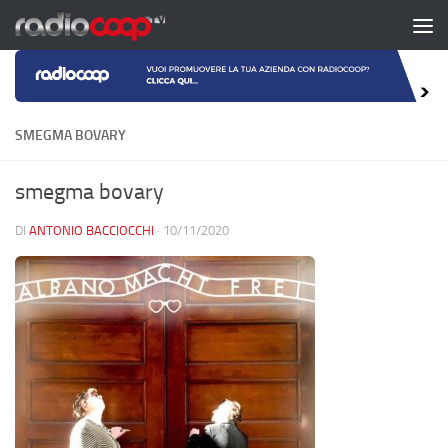
Salta al contenuto
SMEGMA BOVARY
smegma bovary
DI
ANTONIO BACCIOCCHI
·
10/11/2020