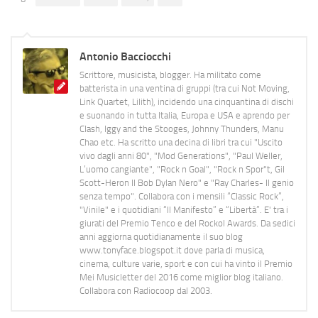
Antonio Bacciocchi
Scrittore, musicista, blogger. Ha militato come
batterista in una ventina di gruppi (tra cui Not Moving,
Link Quartet, Lilith), incidendo una cinquantina di dischi
e suonando in tutta Italia, Europa e USA e aprendo per
Clash, Iggy and the Stooges, Johnny Thunders, Manu
Chao etc. Ha scritto una decina di libri tra cui "Uscito
vivo dagli anni 80", "Mod Generations", "Paul Weller,
L’uomo cangiante", "Rock n Goal", "Rock n Spor"t, Gil
Scott-Heron Il Bob Dylan Nero" e "Ray Charles- Il genio
senza tempo". Collabora con i mensili “Classic Rock”,
"Vinile" e i quotidiani “Il Manifesto” e “Libertà”. E' tra i
giurati del Premio Tenco e del Rockol Awards. Da sedici
anni aggiorna quotidianamente il suo blog
www.tonyface.blogspot.it dove parla di musica,
cinema, culture varie, sport e con cui ha vinto il Premio
Mei Musicletter del 2016 come miglior blog italiano.
Collabora con Radiocoop dal 2003.