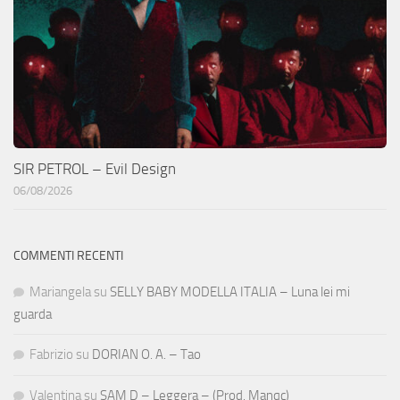
SIR PETROL – Evil Design
06/08/2026
COMMENTI RECENTI
Mariangela
su
SELLY BABY MODELLA ITALIA – Luna lei mi
guarda
Fabrizio
su
DORIAN O. A. – Tao
Valentina
su
SAM D – Leggera – (Prod. Manqc)