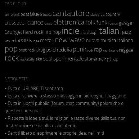
TAG CLOUD
cantautore
blues
beat
country
ambient
classica
bossa
elettronica
dance
folk
funk
crossover
garage
fusion
disco
indie
italiani
jazz
hip hop
Grunge;
hard rock
indie pop
new wave
metal;
nuova musica italiana
laPOP
lounge
kimura
pop
punk
rap
psichedelia
reggae
prog
post rock
r&b
rap italiano
rock
soul
sperimentale
trap
stoner
ska
swing
rockabilly
NETIQUETTE
• Evita di URLARE. Ti sentiamo.
• Evita di scrivere lo stesso messaggio in più luoghi. Ti leggiamo.
• Evita in luoghi pubblici (forum, chat, community) polemiche e
questioni personali.
• Rispetta le idee altrui, le religioni e razze diverse dalla tua, non
bestemmiare né insultare altri utenti.
• Sentiti libero di esprimere le proprie idee, nei limiti