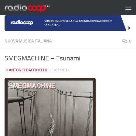
Salta al contenuto
NUOVA MUSICA ITALIANA
0
SMEGMACHINE – Tsunami
DI
ANTONIO BACCIOCCHI
·
11/01/2017