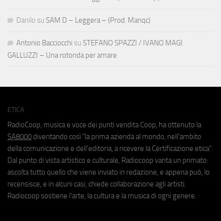
Danilo
su
SAM D – Leggera – (Prod. Manqc)
Antonio Bacciocchi
su
STEFANO SPAZZI / IVANO MAGI
GALLUZZI – Una rotonda per amare
ETICA
RadioCoop, musica e voce dei punti vendita Coop, ha ottenuto la
SA8000
diventando così "la prima azienda al mondo, nell'ambito
della comunicazione e dell'editoria, a ricevere la Certificazione etica".
Dal punto di vista artistico e culturale, Radiocoop vanta un primato:
ascolta tutto quello che viene inviato in redazione, e appena può, lo
recensisce, e in alcuni casi, chiede collaborazione agli artisti.
Radiocoop sostiene l'arte, la cultura e la musica di ogni genere.