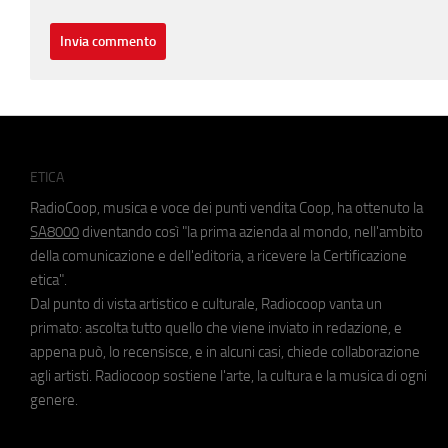
ETICA
RadioCoop, musica e voce dei punti vendita Coop, ha ottenuto la
SA8000
diventando così "la prima azienda al mondo, nell'ambito
della comunicazione e dell'editoria, a ricevere la Certificazione
etica".
Dal punto di vista artistico e culturale, Radiocoop vanta un
primato: ascolta tutto quello che viene inviato in redazione, e
appena può, lo recensisce, e in alcuni casi, chiede collaborazione
agli artisti. Radiocoop sostiene l'arte, la cultura e la musica di ogni
genere.