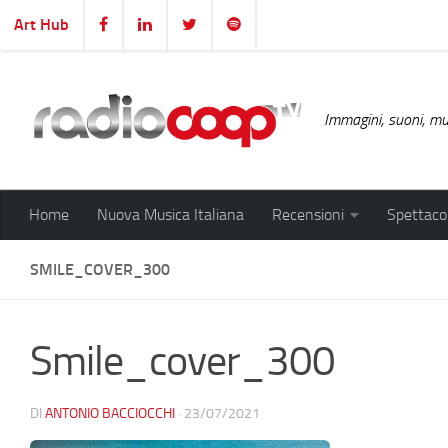
Art Hub
Salta al contenuto
Immagini, suoni, mus
Home
Nuova Musica Italiana
Recensioni
Spettacol
SMILE_COVER_300
Smile_cover_300
DI
ANTONIO BACCIOCCHI
·
23/07/2021