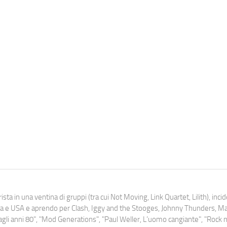
ista in una ventina di gruppi (tra cui Not Moving, Link Quartet, Lilith), inc
uropa e USA e aprendo per Clash, Iggy and the Stooges, Johnny Thunders, 
o dagli anni 80", "Mod Generations", "Paul Weller, L’uomo cangiante", "Rock n