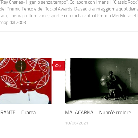
Ray Charles- Il genio senza tempo". Collabora con i mensili “Classic Rock”,
urati del Premio Tenco e del Rockol Awards. Da sedici anni aggiorna quotidia
a, cinema, culture varie, sport e con cui ha vinto il Premio Mei Musiclett
ocoop dal 2003.
0
RANTE – Drama
MALACARNA – Nunn’è rrelore
18/06/2021