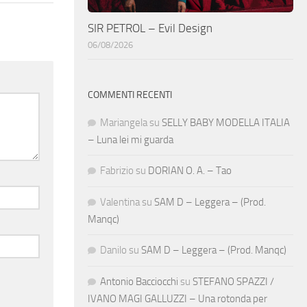
SIR PETROL – Evil Design
06/08/2026
COMMENTI RECENTI
Mariangela
su
SELLY BABY MODELLA ITALIA
– Luna lei mi guarda
Fabrizio
su
DORIAN O. A. – Tao
Valentina
su
SAM D – Leggera – (Prod.
Manqc)
Danilo
su
SAM D – Leggera – (Prod. Manqc)
Antonio Bacciocchi
su
STEFANO SPAZZI /
IVANO MAGI GALLUZZI – Una rotonda per