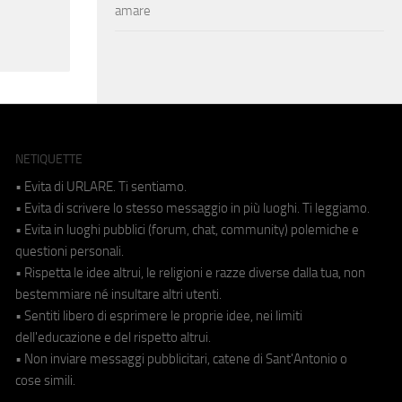
amare
NETIQUETTE
• Evita di URLARE. Ti sentiamo.
• Evita di scrivere lo stesso messaggio in più luoghi. Ti leggiamo.
• Evita in luoghi pubblici (forum, chat, community) polemiche e
questioni personali.
• Rispetta le idee altrui, le religioni e razze diverse dalla tua, non
bestemmiare né insultare altri utenti.
• Sentiti libero di esprimere le proprie idee, nei limiti
dell'educazione e del rispetto altrui.
• Non inviare messaggi pubblicitari, catene di Sant'Antonio o
cose simili.