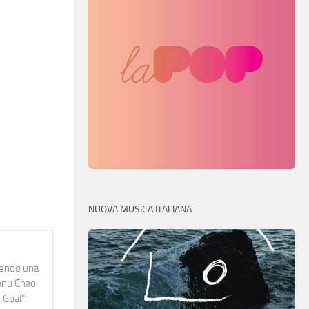
NUOVA MUSICA ITALIANA
idendo una
Manu Chao
 Goal",