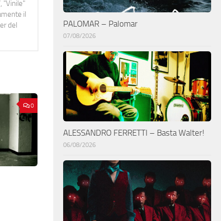
 "Vinile"
namente il
PALOMAR – Palomar
er del
07/08/2026
0
ALESSANDRO FERRETTI – Basta Walter!
06/08/2026