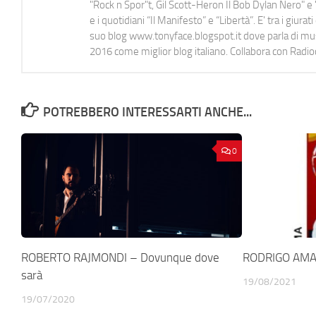
"Rock n Spor"t, Gil Scott-Heron Il Bob Dylan Nero" e "
e i quotidiani “Il Manifesto” e “Libertà”. E' tra i gi
suo blog www.tonyface.blogspot.it dove parla di music
2016 come miglior blog italiano. Collabora con Radi
POTREBBERO INTERESSARTI ANCHE...
0
ROBERTO RAJMONDI – Dovunque dove
RODRIGO AMA
sarà
19/08/2021
19/07/2020