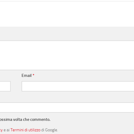
Email
*
prossima volta che commento.
cy
e ai
Termini di utilizzo
di Google.