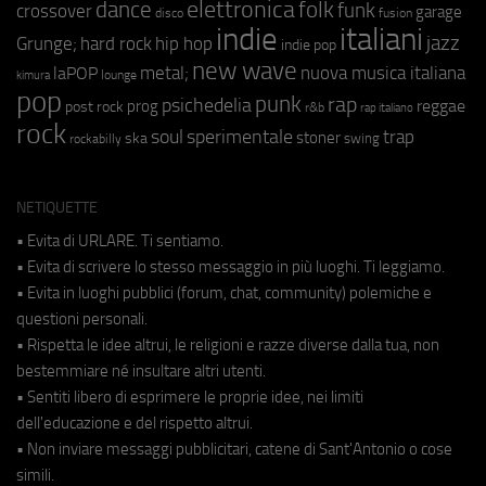
elettronica
dance
folk
funk
crossover
garage
fusion
disco
indie
italiani
jazz
hip hop
Grunge;
hard rock
indie pop
new wave
metal;
nuova musica italiana
laPOP
lounge
kimura
pop
punk
rap
psichedelia
reggae
prog
post rock
r&b
rap italiano
rock
soul
sperimentale
trap
stoner
ska
swing
rockabilly
NETIQUETTE
• Evita di URLARE. Ti sentiamo.
• Evita di scrivere lo stesso messaggio in più luoghi. Ti leggiamo.
• Evita in luoghi pubblici (forum, chat, community) polemiche e
questioni personali.
• Rispetta le idee altrui, le religioni e razze diverse dalla tua, non
bestemmiare né insultare altri utenti.
• Sentiti libero di esprimere le proprie idee, nei limiti
dell'educazione e del rispetto altrui.
• Non inviare messaggi pubblicitari, catene di Sant'Antonio o cose
simili.