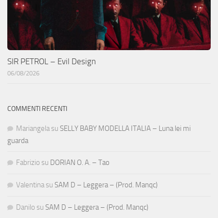
SIR PETROL – Evil Design
06/08/2026
COMMENTI RECENTI
Mariangela
su
SELLY BABY MODELLA ITALIA – Luna lei mi
guarda
Fabrizio
su
DORIAN O. A. – Tao
Valentina
su
SAM D – Leggera – (Prod. Manqc)
Danilo
su
SAM D – Leggera – (Prod. Manqc)