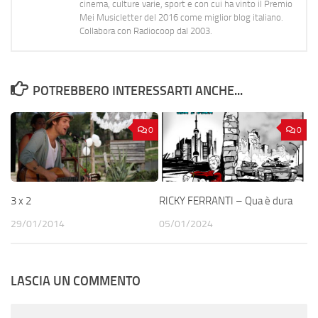
cinema, culture varie, sport e con cui ha vinto il Premio
Mei Musicletter del 2016 come miglior blog italiano.
Collabora con Radiocoop dal 2003.
POTREBBERO INTERESSARTI ANCHE...
0
0
3 x 2
RICKY FERRANTI – Qua è dura
29/01/2014
05/01/2024
LASCIA UN COMMENTO