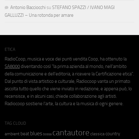
Antonio Bacciocchi
su
STEFANO SPAZZI / IVANO MAGI
GALLUZZI – Una rotonda per amare
ETICA
RadioCoop, musica e voce dei punti vendita Coop, ha ottenuto la
SA8000
diventando così "la prima azienda al mondo, nell'ambito
della comunicazione e dell'editoria, a ricevere la Certificazione etica".
Dal punto di vista artistico e culturale, Radiocoop vanta un primato:
ascolta tutto quello che viene inviato in redazione, e appena può, lo
recensisce, e in alcuni casi, chiede collaborazione agli artisti.
Radiocoop sostiene l'arte, la cultura e la musica di ogni genere.
TAG CLOUD
cantautore
blues
beat
country
ambient
classica
bossa