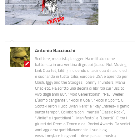
Antonio Bacciocchi
Scrittore, musicista, blogger. Ha militato come
batterista in una ventina di gruppi (tra cui Not Moving,
Link Quartet, Lilith), incidendo una cinquantina di dischi
e suonando in tutta Italia, Europa e USA e aprendo per
Clash, Iggy and the Stooges, Johnny Thunders, Manu
Chao etc. Ha scritto una decina di libri tra cui "Uscito
vivo dagli anni 80", "Mod Generations", "Paul Weller,
L’uomo cangiante", "Rock n Goal", "Rock n Spor"t, Gil
Scott-Heron Il Bob Dylan Nero" e "Ray Charles- Il genio
senza tempo". Collabora con i mensili “Classic Rock”,
"Vinile" e i quotidiani “Il Manifesto” e “Libertà”. E' tra i
giurati del Premio Tenco e del Rockol Awards. Da sedici
anni aggiorna quotidianamente il suo blog
www.tonyface.blogspot.it dove parla di musica,