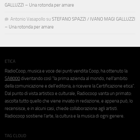
GALLUZZI – Una rotonda per amare
Antonio Vasapollo
su
STEFANO SPAZZI / IVANO MAGI GALLUZZI
– Una rotonda per amare
ETICA
RadioCoop, musica e voce dei punti vendita Coop, ha ottenuto la
SA8000
diventando così "la prima azienda al mondo, nell'ambito
della comunicazione e dell'editoria, a ricevere la Certificazione etica".
Dal punto di vista artistico e culturale, Radiocoop vanta un primato:
ascolta tutto quello che viene inviato in redazione, e appena può, lo
recensisce, e in alcuni casi, chiede collaborazione agli artisti.
Radiocoop sostiene l'arte, la cultura e la musica di ogni genere.
TAG CLOUD