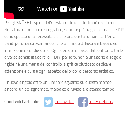
Per gli SNÜFF lo spirito DIY resta centrale in tutto ciò che fanno.
Nell’attuale mercato discografico, sempre più fragile, le pratiche DIY
sono spesso una necessità più che una scelta romantica. Per la
band, però, rappresentano anche un modo di lavorare basato su
intenzione e condivisione. Ogni decisione nasce dal confronto tra le
diverse sensibilità del trio. Il DIY, per loro, non è una serie di regole
rigide né una mania del controllo: significa piuttosto dedicare
attenzione e cura a ogni aspetto del proprio percorso artistico.
Il nuovo singolo offre un ulteriore sguardo su questo mondo:
sincero, un po’ sghembo, melodico e ruvido allo stesso tempo.
Condividi l'articolo:
on Twitter
on Facebook