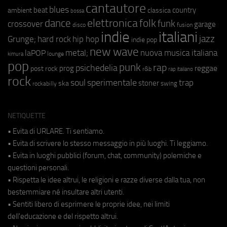
cantautore
blues
beat
country
ambient
classica
bossa
elettronica
dance
folk
funk
crossover
garage
fusion
disco
indie
italiani
jazz
hip hop
Grunge;
hard rock
indie pop
new wave
metal;
nuova musica italiana
laPOP
lounge
kimura
pop
punk
rap
psichedelia
reggae
prog
post rock
r&b
rap italiano
rock
soul
sperimentale
trap
stoner
ska
swing
rockabilly
NETIQUETTE
• Evita di URLARE. Ti sentiamo.
• Evita di scrivere lo stesso messaggio in più luoghi. Ti leggiamo.
• Evita in luoghi pubblici (forum, chat, community) polemiche e
questioni personali.
• Rispetta le idee altrui, le religioni e razze diverse dalla tua, non
bestemmiare né insultare altri utenti.
• Sentiti libero di esprimere le proprie idee, nei limiti
dell'educazione e del rispetto altrui.