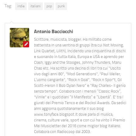
Tag:
indie
italiani
pop
punk
Antonio Bacciocchi
Scrittore, musicista, blogger. Ha militato come
batterista in una ventina di gruppi (tra cui Not Moving,
Link Quartet, Lilith), incidendo una cinquantina di dischi
e suonando in tutta Italia, Europa e USA e aprendo per
Clash, Iggy and the Stooges, Johnny Thunders, Manu
Chao etc. Ha scritto una decina di libri tra cui "Uscito
vivo dagli anni 80", "Mod Generations", "Paul Weller,
L’uomo cangiante", "Rock n Goal", "Rock n Spor"t, Gil
Scott-Heron Il Bob Dylan Nero" e "Ray Charles- Il genio
senza tempo". Collabora con i mensili “Classic Rock”,
"Vinile" e i quotidiani “Il Manifesto” e “Libertà”. E' tra i
giurati del Premio Tenco e del Rockol Awards. Da sedici
anni aggiorna quotidianamente il suo blog
www.tonyface.blogspot.it dove parla di musica,
cinema, culture varie, sport e con cui ha vinto il Premio
Mei Musicletter del 2016 come miglior blog italiano.
Collabora con Radiocoop dal 2003.