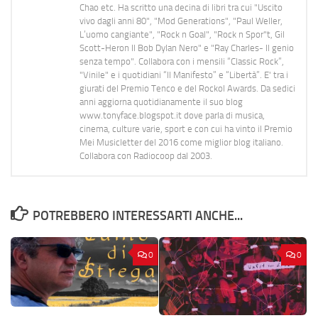
Chao etc. Ha scritto una decina di libri tra cui "Uscito
vivo dagli anni 80", "Mod Generations", "Paul Weller,
L’uomo cangiante", "Rock n Goal", "Rock n Spor"t, Gil
Scott-Heron Il Bob Dylan Nero" e "Ray Charles- Il genio
senza tempo". Collabora con i mensili “Classic Rock”,
"Vinile" e i quotidiani “Il Manifesto” e “Libertà”. E' tra i
giurati del Premio Tenco e del Rockol Awards. Da sedici
anni aggiorna quotidianamente il suo blog
www.tonyface.blogspot.it dove parla di musica,
cinema, culture varie, sport e con cui ha vinto il Premio
Mei Musicletter del 2016 come miglior blog italiano.
Collabora con Radiocoop dal 2003.
POTREBBERO INTERESSARTI ANCHE...
0
0