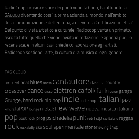
RadioCoop, musica e voce dei punti vendita Coop, ha ottenuto la
SA8000
diventando così "la prima azienda al mondo, nell'ambito
della comunicazione e dell'editoria, a ricevere la Certificazione etica".
Dal punto di vista artistico e culturale, Radiocoop vanta un primato:
ascolta tutto quello che viene inviato in redazione, e appena può, lo
recensisce, e in alcuni casi, chiede collaborazione agli artisti.
Radiocoop sostiene l'arte, la cultura e la musica di ogni genere.
TAG CLOUD
cantautore
blues
beat
country
ambient
classica
bossa
elettronica
dance
folk
funk
crossover
garage
fusion
disco
indie
italiani
jazz
hip hop
Grunge;
hard rock
indie pop
new wave
metal;
nuova musica italiana
laPOP
lounge
kimura
pop
punk
rap
psichedelia
reggae
prog
post rock
r&b
rap italiano
rock
soul
sperimentale
trap
stoner
ska
swing
rockabilly