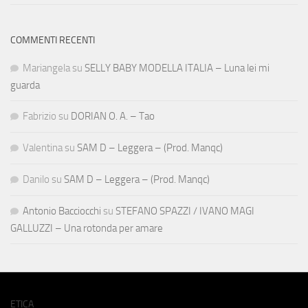
COMMENTI RECENTI
Mariangela
su
SELLY BABY MODELLA ITALIA – Luna lei mi
guarda
Fabrizio
su
DORIAN O. A. – Tao
Valentina
su
SAM D – Leggera – (Prod. Manqc)
Danilo
su
SAM D – Leggera – (Prod. Manqc)
Antonio Bacciocchi
su
STEFANO SPAZZI / IVANO MAGI
GALLUZZI – Una rotonda per amare
ETICA