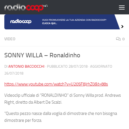
Salta al contenuto
VIDEO
0
SONNY WILLA – Ronaldinho
DI
ANTONIO BACCIOCCHI
· PUBBLICATO
28/07/2018
· AGGIORNATO
26/07/2018
https://www.youtube.com/watch?v=U205F8JrhZ0&t=88s
Videoclip ufficiale di
“RONALDINHO”
di Sonny Willa prod.
Andrews
Right
, diretto da
Albert De Scalzi
.
“Questo pezzo nasce dalla voglia di dimostrare che non bisogna
dimostrare per forza.