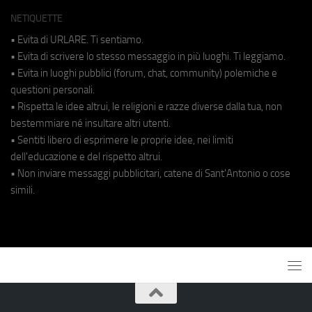
NETIQUETTE
• Evita di URLARE. Ti sentiamo.
• Evita di scrivere lo stesso messaggio in più luoghi. Ti leggiamo.
• Evita in luoghi pubblici (forum, chat, community) polemiche e
questioni personali.
• Rispetta le idee altrui, le religioni e razze diverse dalla tua, non
bestemmiare né insultare altri utenti.
• Sentiti libero di esprimere le proprie idee, nei limiti
dell'educazione e del rispetto altrui.
• Non inviare messaggi pubblicitari, catene di Sant'Antonio o cose
simili.