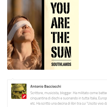
Antonio Bacciocchi
Scrittore, musicista, blogger. Ha militato come batter
cinquantina di dischi e suonando in tutta Italia, E
etc. Ha scritto una decina di libri tra cui "Uscito viv