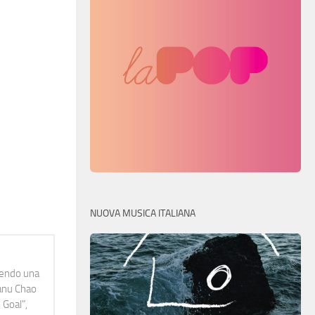
NUOVA MUSICA ITALIANA
idendo una
Manu Chao
 Goal",