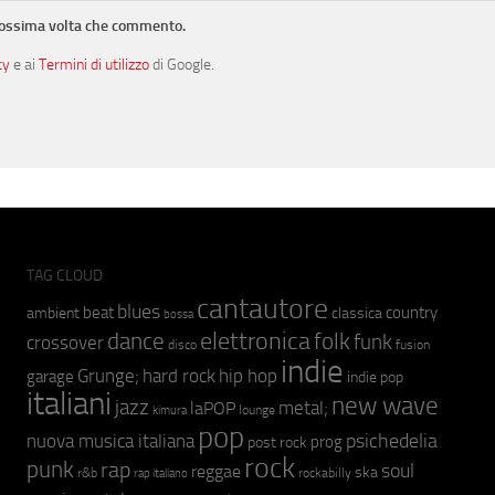
prossima volta che commento.
cy
e ai
Termini di utilizzo
di Google.
TAG CLOUD
cantautore
blues
beat
country
ambient
classica
bossa
elettronica
dance
folk
funk
crossover
fusion
disco
indie
hip hop
Grunge;
hard rock
garage
indie pop
italiani
new wave
jazz
metal;
laPOP
lounge
kimura
pop
psichedelia
nuova musica italiana
prog
post rock
rock
punk
rap
soul
reggae
ska
r&b
rockabilly
rap italiano