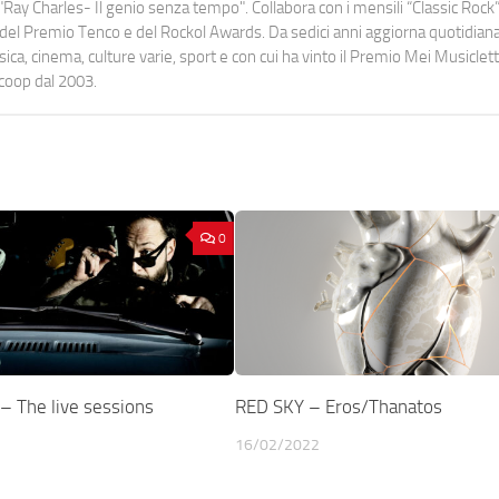
Ray Charles- Il genio senza tempo". Collabora con i mensili “Classic Rock”,
urati del Premio Tenco e del Rockol Awards. Da sedici anni aggiorna quotidia
a, cinema, culture varie, sport e con cui ha vinto il Premio Mei Musiclett
ocoop dal 2003.
0
 The live sessions
RED SKY – Eros/Thanatos
16/02/2022