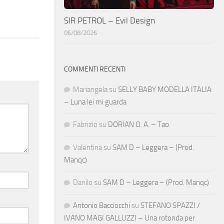
SIR PETROL – Evil Design
06/08/2026
COMMENTI RECENTI
Mariangela
su
SELLY BABY MODELLA ITALIA
– Luna lei mi guarda
Fabrizio
su
DORIAN O. A. – Tao
Valentina
su
SAM D – Leggera – (Prod.
Manqc)
Danilo
su
SAM D – Leggera – (Prod. Manqc)
Antonio Bacciocchi
su
STEFANO SPAZZI /
IVANO MAGI GALLUZZI – Una rotonda per