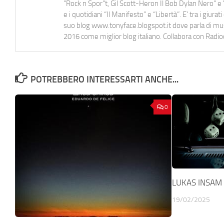
"Rock n Spor"t, Gil Scott-Heron Il Bob Dylan Nero" e "
e i quotidiani “Il Manifesto” e “Libertà”. E' tra i gi
suo blog www.tonyface.blogspot.it dove parla di music
2016 come miglior blog italiano. Collabora con Radi
POTREBBERO INTERESSARTI ANCHE...
0
LUKAS INSAM –
19/02/2025