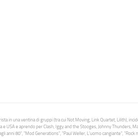
ista in una ventina di gruppi (tra cui Not Moving, Link Quartet, Lilith), inc
uropa e USA e aprendo per Clash, Iggy and the Stooges, Johnny Thunders, 
o dagli anni 80", "Mod Generations", "Paul Weller, L’uomo cangiante", "Rock n