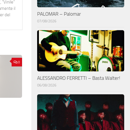
 "Vinile"
namente il
PALOMAR – Palomar
er del
07/08/2026
0
ALESSANDRO FERRETTI – Basta Walter!
06/08/2026