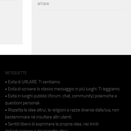
amare
NETIQUETTE
• Evita di URLARE. Ti sentiamo.
• Evita di scrivere lo stesso messaggio in più luoghi. Ti leggiamo.
• Evita in luoghi pubblici (forum, chat, community) polemiche e
questioni personali.
• Rispetta le idee altrui, le religioni e razze diverse dalla tua, non
bestemmiare né insultare altri utenti.
• Sentiti libero di esprimere le proprie idee, nei limiti