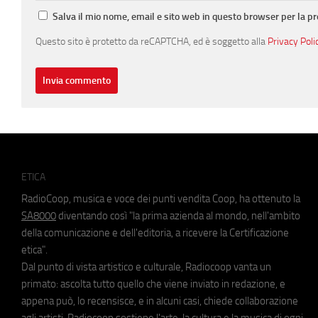
Salva il mio nome, email e sito web in questo browser per la 
Questo sito è protetto da reCAPTCHA, ed è soggetto alla
Privacy Poli
ETICA
RadioCoop, musica e voce dei punti vendita Coop, ha ottenuto la
SA8000
diventando così "la prima azienda al mondo, nell'ambito
della comunicazione e dell'editoria, a ricevere la Certificazione
etica".
Dal punto di vista artistico e culturale, Radiocoop vanta un
primato: ascolta tutto quello che viene inviato in redazione, e
appena può, lo recensisce, e in alcuni casi, chiede collaborazione