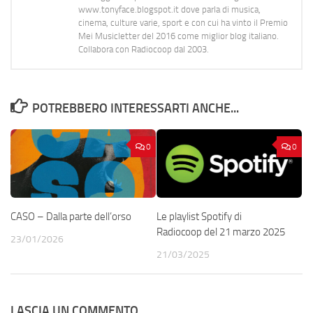
www.tonyface.blogspot.it dove parla di musica,
cinema, culture varie, sport e con cui ha vinto il Premio
Mei Musicletter del 2016 come miglior blog italiano.
Collabora con Radiocoop dal 2003.
POTREBBERO INTERESSARTI ANCHE...
0
0
Le playlist Spotify di
CASO – Dalla parte dell’orso
Radiocoop del 21 marzo 2025
23/01/2026
21/03/2025
LASCIA UN COMMENTO