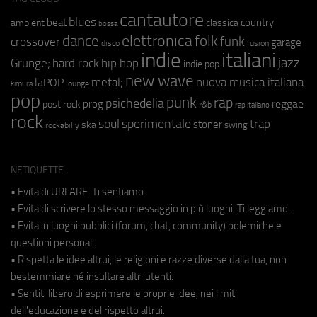
cantautore
blues
beat
country
ambient
classica
bossa
elettronica
dance
folk
funk
crossover
garage
fusion
disco
indie
italiani
jazz
hip hop
Grunge;
hard rock
indie pop
new wave
metal;
nuova musica italiana
laPOP
lounge
kimura
pop
punk
rap
psichedelia
reggae
prog
post rock
r&b
rap italiano
rock
soul
sperimentale
trap
stoner
ska
swing
rockabilly
NETIQUETTE
• Evita di URLARE. Ti sentiamo.
• Evita di scrivere lo stesso messaggio in più luoghi. Ti leggiamo.
• Evita in luoghi pubblici (forum, chat, community) polemiche e
questioni personali.
• Rispetta le idee altrui, le religioni e razze diverse dalla tua, non
bestemmiare né insultare altri utenti.
• Sentiti libero di esprimere le proprie idee, nei limiti
dell'educazione e del rispetto altrui.