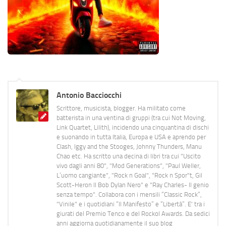
Antonio Bacciocchi
Scrittore, musicista, blogger. Ha militato come
batterista in una ventina di gruppi (tra cui Not Moving,
Link Quartet, Lilith), incidendo una cinquantina di dischi
e suonando in tutta Italia, Europa e USA e aprendo per
Clash, Iggy and the Stooges, Johnny Thunders, Manu
Chao etc. Ha scritto una decina di libri tra cui "Uscito
vivo dagli anni 80", "Mod Generations", "Paul Weller,
L’uomo cangiante", "Rock n Goal", "Rock n Spor"t, Gil
Scott-Heron Il Bob Dylan Nero" e "Ray Charles- Il genio
senza tempo". Collabora con i mensili “Classic Rock”,
"Vinile" e i quotidiani “Il Manifesto” e “Libertà”. E' tra i
giurati del Premio Tenco e del Rockol Awards. Da sedici
anni aggiorna quotidianamente il suo blog