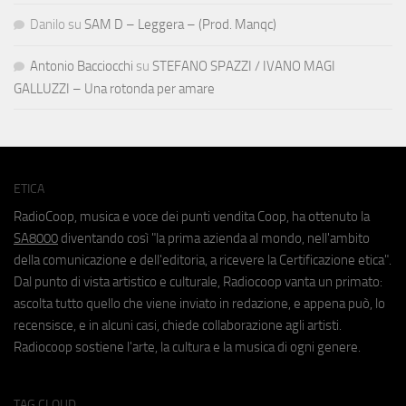
Danilo
su
SAM D – Leggera – (Prod. Manqc)
Antonio Bacciocchi
su
STEFANO SPAZZI / IVANO MAGI
GALLUZZI – Una rotonda per amare
ETICA
RadioCoop, musica e voce dei punti vendita Coop, ha ottenuto la
SA8000
diventando così "la prima azienda al mondo, nell'ambito
della comunicazione e dell'editoria, a ricevere la Certificazione etica".
Dal punto di vista artistico e culturale, Radiocoop vanta un primato:
ascolta tutto quello che viene inviato in redazione, e appena può, lo
recensisce, e in alcuni casi, chiede collaborazione agli artisti.
Radiocoop sostiene l'arte, la cultura e la musica di ogni genere.
TAG CLOUD