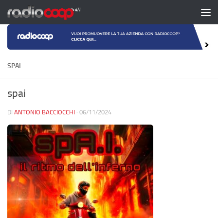
Salta al contenuto
SPAI
spai
DI
ANTONIO BACCIOCCHI
·
06/11/2024