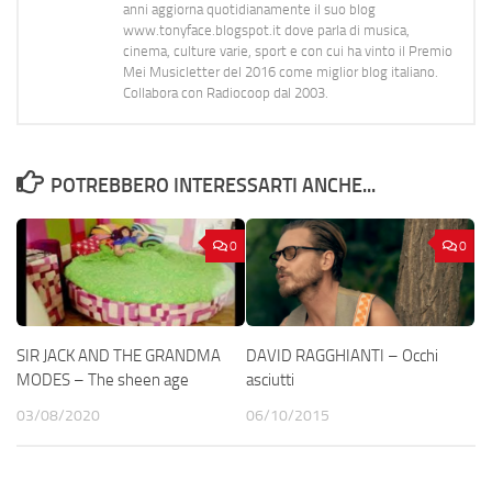
anni aggiorna quotidianamente il suo blog
www.tonyface.blogspot.it dove parla di musica,
cinema, culture varie, sport e con cui ha vinto il Premio
Mei Musicletter del 2016 come miglior blog italiano.
Collabora con Radiocoop dal 2003.
POTREBBERO INTERESSARTI ANCHE...
0
0
SIR JACK AND THE GRANDMA
DAVID RAGGHIANTI – Occhi
MODES – The sheen age
asciutti
03/08/2020
06/10/2015