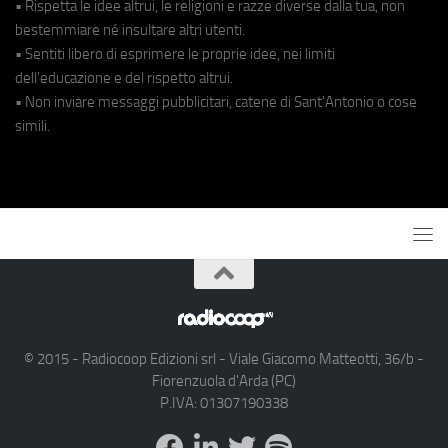
• Rispetta le idee altrui, le religioni e razze diverse dalla tua, non
bestemmiare né insultare altri utenti.
• Sentiti libero di esprimere le proprie idee, nei limiti
dell'educazione e del rispetto altrui.
• Non inviare messaggi pubblicitari, catene di Sant'Antonio o cose
simili.
© 2015 - Radiocoop Edizioni srl - Viale Giacomo Matteotti, 36/b -
Fiorenzuola d'Arda (PC)
P.IVA: 01307190338