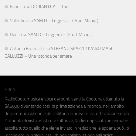
Fabrizio
su
DORIAN O. A. – Tao
Valentina
su
SAM D – Leggera – (Prod. Manqc)
Danilo
su
SAM D – Leggera – (Prod. Manqc)
Antonio Bacciocchi
su
STEFANO SPAZZI / IVANO MAGI
GALLUZZI – Una rotonda per amare
ETICA
RadioCoop, musica e voce dei punti vendita Coop, ha ottenuto la
SA8000
diventando così "la prima azienda al mondo, nell'ambito
della comunicazione e dell'editoria, a ricevere la Certificazione etica".
Dal punto di vista artistico e culturale, Radiocoop vanta un primato:
ascolta tutto quello che viene inviato in redazione, e appena può, lo
recensisce, e in alcuni casi, chiede collaborazione agli artisti.