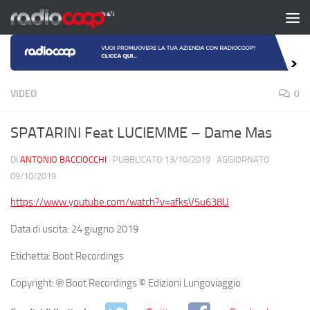
Salta al contenuto
VIDEO
0
SPATARINI Feat LUCIEMME – Dame Mas
DI
ANTONIO BACCIOCCHI
· PUBBLICATO
13/10/2019
· AGGIORNATO
09/10/2019
https://www.youtube.com/watch?v=afksV5u638U
Data di uscita: 24 giugno 2019
Etichetta: Boot Recordings
Copyright: ℗ Boot Recordings © Edizioni Lungoviaggio