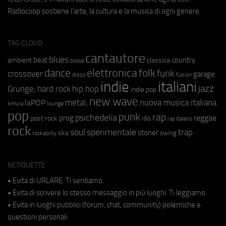
Radiocoop sostiene l'arte, la cultura e la musica di ogni genere.
TAG CLOUD
cantautore
blues
beat
country
ambient
classica
bossa
elettronica
dance
folk
funk
crossover
garage
fusion
disco
indie
italiani
jazz
hip hop
Grunge;
hard rock
indie pop
new wave
metal;
nuova musica italiana
laPOP
lounge
kimura
pop
punk
rap
psichedelia
reggae
prog
post rock
r&b
rap italiano
rock
soul
sperimentale
trap
stoner
ska
swing
rockabilly
NETIQUETTE
• Evita di URLARE. Ti sentiamo.
• Evita di scrivere lo stesso messaggio in più luoghi. Ti leggiamo.
• Evita in luoghi pubblici (forum, chat, community) polemiche e
questioni personali.