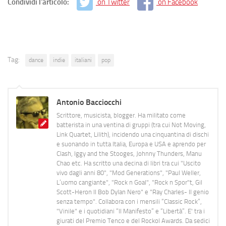
Condividi l'articolo:
on Twitter
on Facebook
Tag:
dance
indie
italiani
pop
Antonio Bacciocchi
Scrittore, musicista, blogger. Ha militato come
batterista in una ventina di gruppi (tra cui Not Moving,
Link Quartet, Lilith), incidendo una cinquantina di dischi
e suonando in tutta Italia, Europa e USA e aprendo per
Clash, Iggy and the Stooges, Johnny Thunders, Manu
Chao etc. Ha scritto una decina di libri tra cui "Uscito
vivo dagli anni 80", "Mod Generations", "Paul Weller,
L’uomo cangiante", "Rock n Goal", "Rock n Spor"t, Gil
Scott-Heron Il Bob Dylan Nero" e "Ray Charles- Il genio
senza tempo". Collabora con i mensili “Classic Rock”,
"Vinile" e i quotidiani “Il Manifesto” e “Libertà”. E' tra i
giurati del Premio Tenco e del Rockol Awards. Da sedici