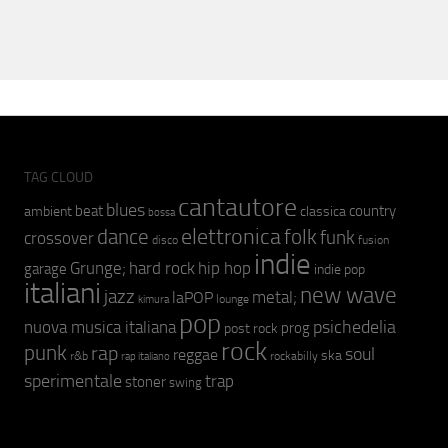
TAG CLOUD
cantautore
blues
beat
country
ambient
classica
bossa
elettronica
dance
folk
funk
crossover
fusion
disco
indie
hip hop
Grunge;
hard rock
garage
indie pop
italiani
new wave
jazz
metal;
laPOP
lounge
kimura
pop
psichedelia
nuova musica italiana
prog
post rock
rock
punk
rap
soul
reggae
ska
r&b
rockabilly
rap italiano
sperimentale
trap
stoner
swing