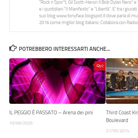
"Rock n Spor"t, Gil Scott-Heron Il Bob Dylan Nero" e "
e i quotidiani “Il Manifesto” e “Libertà”. E' tra i gi
suo blog www.tonyface.blogspot.it dove parla di music
2016 come miglior blog italiano. Collabora con Radi
POTREBBERO INTERESSARTI ANCHE...
0
IL PEGGIO È PASSATO – Arena dei pini
Third Coast K
Boulevard
10/06/2026
21/05/2014