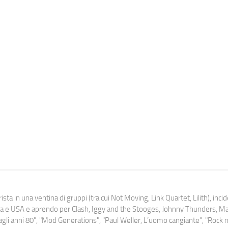
ista in una ventina di gruppi (tra cui Not Moving, Link Quartet, Lilith), inc
uropa e USA e aprendo per Clash, Iggy and the Stooges, Johnny Thunders, 
o dagli anni 80", "Mod Generations", "Paul Weller, L’uomo cangiante", "Rock n