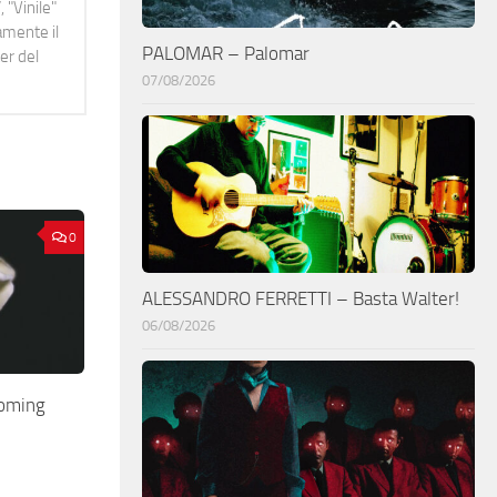
 "Vinile"
namente il
PALOMAR – Palomar
er del
07/08/2026
0
ALESSANDRO FERRETTI – Basta Walter!
06/08/2026
oming