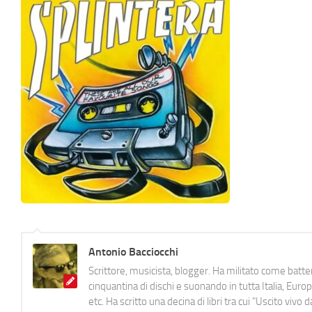
Antonio Bacciocchi
Scrittore, musicista, blogger. Ha militato come batter
cinquantina di dischi e suonando in tutta Italia, E
etc. Ha scritto una decina di libri tra cui "Uscito viv