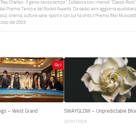
Ray Charles- Il genio senza tempo". Collabora con i mensili “Classic Rock”,
urati del Premio Tenco e del Rockol Awards. Da sedici anni aggiorna quotidia
a, cinema, culture varie, sport e con cui ha vinto il Premio Mei Musiclett
ocoop dal 2003.
0
ings – West Grand
SWAYGLOW – Unpredictable Blo
20/01/2026