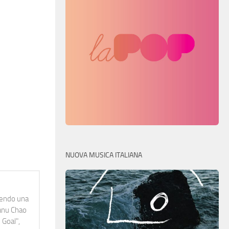
NUOVA MUSICA ITALIANA
idendo una
Manu Chao
 Goal",