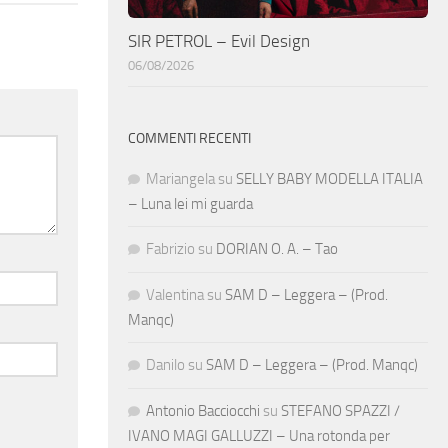
SIR PETROL – Evil Design
06/08/2026
COMMENTI RECENTI
Mariangela
su
SELLY BABY MODELLA ITALIA
– Luna lei mi guarda
Fabrizio
su
DORIAN O. A. – Tao
Valentina
su
SAM D – Leggera – (Prod.
Manqc)
Danilo
su
SAM D – Leggera – (Prod. Manqc)
Antonio Bacciocchi
su
STEFANO SPAZZI /
IVANO MAGI GALLUZZI – Una rotonda per