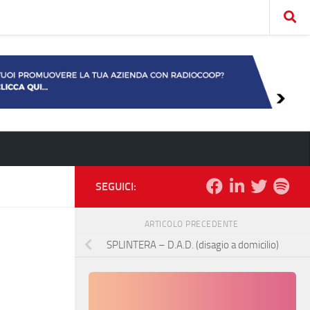
SEGUICI:
ARTICOLO PRECEDENTE
SPLINTERA – D.A.D. (disagio a domicilio)