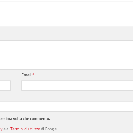
Email
*
prossima volta che commento.
cy
e ai
Termini di utilizzo
di Google.