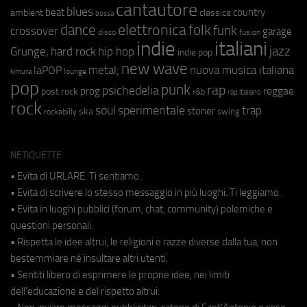
cantautore
blues
beat
country
ambient
classica
bossa
elettronica
dance
folk
funk
crossover
garage
fusion
disco
indie
italiani
jazz
hip hop
Grunge;
hard rock
indie pop
new wave
metal;
nuova musica italiana
laPOP
lounge
kimura
pop
punk
rap
psichedelia
reggae
prog
post rock
r&b
rap italiano
rock
soul
sperimentale
trap
stoner
ska
swing
rockabilly
NETIQUETTE
• Evita di URLARE. Ti sentiamo.
• Evita di scrivere lo stesso messaggio in più luoghi. Ti leggiamo.
• Evita in luoghi pubblici (forum, chat, community) polemiche e
questioni personali.
• Rispetta le idee altrui, le religioni e razze diverse dalla tua, non
bestemmiare né insultare altri utenti.
• Sentiti libero di esprimere le proprie idee, nei limiti
dell'educazione e del rispetto altrui.