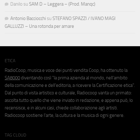
Danilo
su
SAM D – Leggera – (Prod. Manqc)
Antonio Bacciocchi
su
STEFANO SPAZZI / IVANO MAGI
GALLUZZI – Una rotonda per amare
ETICA
RadioCoop, musica e voce dei punti vendita Coop, ha ottenuto la
SA8000
diventando così "la prima azienda al mondo, nell'ambito
della comunicazione e dell'editoria, a ricevere la Certificazione etica".
Dal punto di vista artistico e culturale, Radiocoop vanta un primato:
ascolta tutto quello che viene inviato in redazione, e appena può, lo
recensisce, e in alcuni casi, chiede collaborazione agli artisti.
Radiocoop sostiene l'arte, la cultura e la musica di ogni genere.
TAG CLOUD