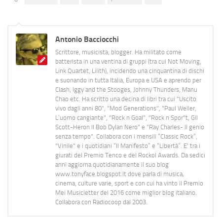
Antonio Bacciocchi
Scrittore, musicista, blogger. Ha militato come
batterista in una ventina di gruppi (tra cui Not Moving,
Link Quartet, Lilith), incidendo una cinquantina di dischi
e suonando in tutta Italia, Europa e USA e aprendo per
Clash, Iggy and the Stooges, Johnny Thunders, Manu
Chao etc. Ha scritto una decina di libri tra cui "Uscito
vivo dagli anni 80", "Mod Generations", "Paul Weller,
L’uomo cangiante", "Rock n Goal", "Rock n Spor"t, Gil
Scott-Heron Il Bob Dylan Nero" e "Ray Charles- Il genio
senza tempo". Collabora con i mensili “Classic Rock”,
"Vinile" e i quotidiani “Il Manifesto” e “Libertà”. E' tra i
giurati del Premio Tenco e del Rockol Awards. Da sedici
anni aggiorna quotidianamente il suo blog
www.tonyface.blogspot.it dove parla di musica,
cinema, culture varie, sport e con cui ha vinto il Premio
Mei Musicletter del 2016 come miglior blog italiano.
Collabora con Radiocoop dal 2003.