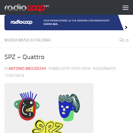
Salta al contenuto
NUOVA MUSICA ITALIANA
0
SPZ – Quattro
DI
ANTONIO BACCIOCCHI
· PUBBLICATO
15/07/2019
· AGGIORNATO
11/07/2019