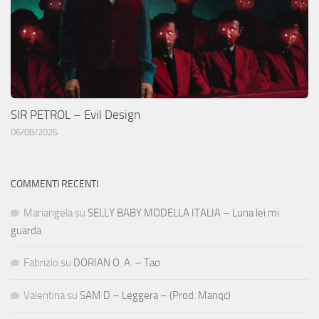
SIR PETROL – Evil Design
06/08/2026
COMMENTI RECENTI
Mariangela
su
SELLY BABY MODELLA ITALIA – Luna lei mi
guarda
Fabrizio
su
DORIAN O. A. – Tao
Valentina
su
SAM D – Leggera – (Prod. Manqc)