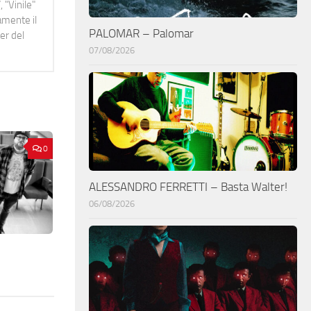
 "Vinile"
namente il
PALOMAR – Palomar
er del
07/08/2026
0
ALESSANDRO FERRETTI – Basta Walter!
06/08/2026