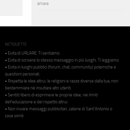
amare
NETIQUETTE
• Evita di URLARE. Ti sentiamo.
• Evita di scrivere lo stesso messaggio in più luoghi. Ti leggiamo.
• Evita in luoghi pubblici (forum, chat, community) polemiche e
questioni personali.
• Rispetta le idee altrui, le religioni e razze diverse dalla tua, non
bestemmiare né insultare altri utenti.
• Sentiti libero di esprimere le proprie idee, nei limiti
dell'educazione e del rispetto altrui.
• Non inviare messaggi pubblicitari, catene di Sant'Antonio o
cose simili.