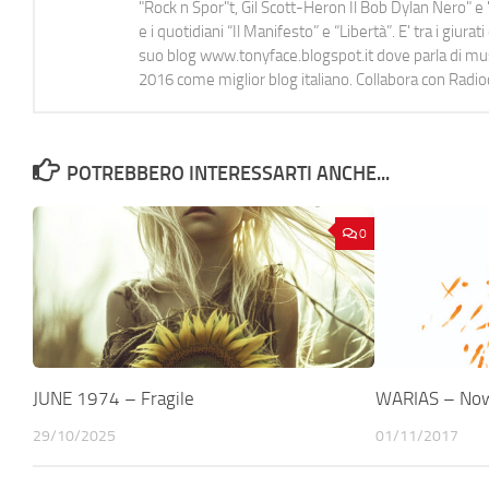
"Rock n Spor"t, Gil Scott-Heron Il Bob Dylan Nero" e "
e i quotidiani “Il Manifesto” e “Libertà”. E' tra i gi
suo blog www.tonyface.blogspot.it dove parla di music
2016 come miglior blog italiano. Collabora con Radi
POTREBBERO INTERESSARTI ANCHE...
0
JUNE 1974 – Fragile
WARIAS – Now 
29/10/2025
01/11/2017