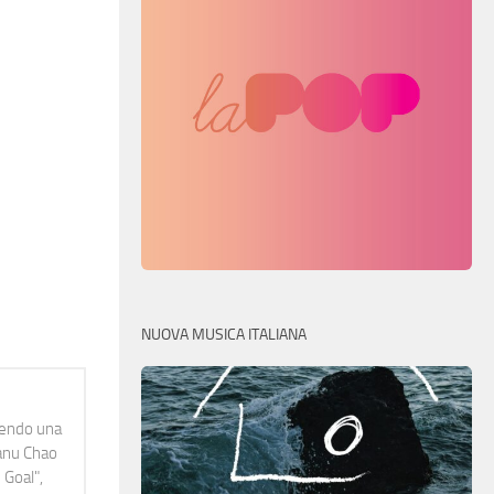
NUOVA MUSICA ITALIANA
idendo una
Manu Chao
 Goal",