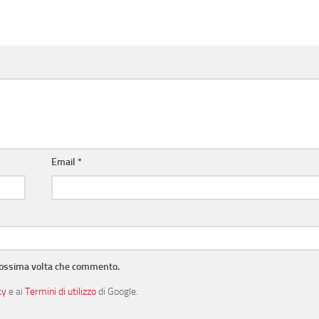
Email
*
prossima volta che commento.
cy
e ai
Termini di utilizzo
di Google.