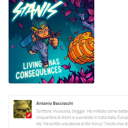
Antonio Bacciocchi
Scrittore, musicista, blogger. Ha militato come batter
cinquantina di dischi e suonando in tutta Italia, E
etc. Ha scritto una decina di libri tra cui "Uscito viv