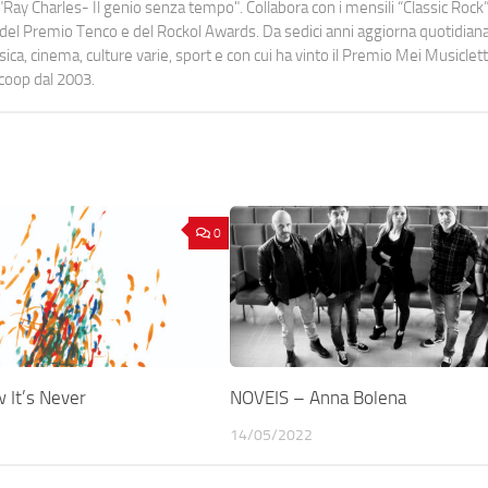
Ray Charles- Il genio senza tempo". Collabora con i mensili “Classic Rock”,
urati del Premio Tenco e del Rockol Awards. Da sedici anni aggiorna quotidia
a, cinema, culture varie, sport e con cui ha vinto il Premio Mei Musiclett
ocoop dal 2003.
0
It’s Never
NOVEIS – Anna Bolena
14/05/2022