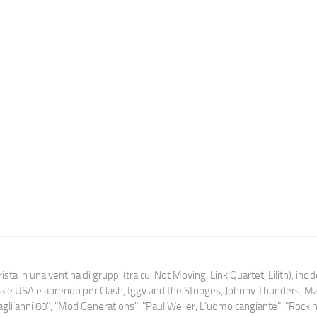
ista in una ventina di gruppi (tra cui Not Moving, Link Quartet, Lilith), inc
uropa e USA e aprendo per Clash, Iggy and the Stooges, Johnny Thunders, 
o dagli anni 80", "Mod Generations", "Paul Weller, L’uomo cangiante", "Rock n