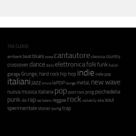
TAG CLOUD
cantautore
blues
beat
country
ambient
classica
bossa
elettronica
dance
folk
funk
crossover
fusion
disco
indie
hip hop
Grunge;
hard rock
garage
indie pop
italiani
new wave
jazz
metal;
laPOP
lounge
kimura
pop
psichedelia
nuova musica italiana
prog
post rock
rock
punk
rap
soul
reggae
ska
r&b
rockabilly
rap italiano
sperimentale
trap
stoner
swing