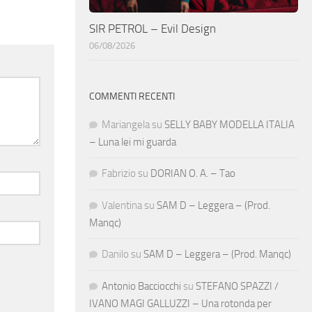
SIR PETROL – Evil Design
06/08/2026
COMMENTI RECENTI
Mariangela
su
SELLY BABY MODELLA ITALIA
– Luna lei mi guarda
Fabrizio
su
DORIAN O. A. – Tao
Valentina
su
SAM D – Leggera – (Prod.
Manqc)
Danilo
su
SAM D – Leggera – (Prod. Manqc)
Antonio Bacciocchi
su
STEFANO SPAZZI /
IVANO MAGI GALLUZZI – Una rotonda per