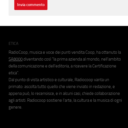
ETICA
RadioCoop, musica e voce dei punti vendita Coop, ha ottenuto la
SA8000
diventando così "la prima azienda al mondo, nell'ambito
della comunicazione e dell'editoria, a ricevere la Certificazione
etica".
Dal punto di vista artistico e culturale, Radiocoop vanta un
primato: ascolta tutto quello che viene inviato in redazione, e
appena può, lo recensisce, e in alcuni casi, chiede collaborazione
agli artisti. Radiocoop sostiene l'arte, la cultura e la musica di ogni
genere.