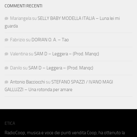
COMMENTI RECENTI
Mariangela
su
SELLY BABY MODELLA ITALIA – Luna lei mi
guarda
Fabrizio
su
DORIAN O. A. – Tao
Valentina
su
SAM D – Leggera – (Prod. Manqc)
Danilo
su
SAM D – Leggera – (Prod. Manqc)
Antonio Bacciocchi
su
STEFANO SPAZZI / IVANO MAGI
GALLUZZI – Una rotonda per amare
ETICA
RadioCoop, musica e voce dei punti vendita Coop, ha ottenuto la