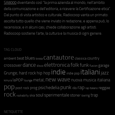
SA8000
diventando così "la prima azienda al mondo, nell'ambito
della comunicazione e dell'editoria, a ricevere la Certificazione etica".
Dal punto di vista artistico e culturale, Radiocoop vanta un primato:
ascolta tutto quello che viene inviato in redazione, e appena può, lo
recensisce, e in alcuni casi, chiede collaborazione agli artisti.
Radiocoop sostiene l'arte, la cultura e la musica di ogni genere.
TAG CLOUD
cantautore
blues
beat
country
ambient
classica
bossa
elettronica
dance
folk
funk
crossover
garage
fusion
disco
indie
italiani
jazz
hip hop
Grunge;
hard rock
indie pop
new wave
metal;
nuova musica italiana
laPOP
lounge
kimura
pop
punk
rap
psichedelia
reggae
prog
post rock
r&b
rap italiano
rock
soul
sperimentale
trap
stoner
ska
swing
rockabilly
NETIQUETTE