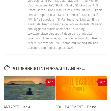
vivo dagli anni 80", "Mod Generations", "Paul Weller,
L’uomo cangiante", "Rock n Goal", "Rock n Spor"t, Gil
Scott-Heron Il Bob Dylan Nero" e "Ray Charles- Il genio
senza tempo". Collabora con i mensili “Classic Rock”,
"Vinile" e i quotidiani “Il Manifesto” e “Libertà”. E' tra i
giurati del Premio Tenco e del Rockol Awards. Da sedici
anni aggiorna quotidianamente il suo blog
www.tonyface.blogspot.it dove parla di musica,
cinema, culture varie, sport e con cui ha vinto il Premio
Mei Musicletter del 2016 come miglior blog italiano.
Collabora con Radiocoop dal 2003.
POTREBBERO INTERESSARTI ANCHE...
0
0
ANTARTE – Isole
SOUL BASEMENT – Do no