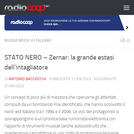
Salta al contenuto
NUOVA MUSICA ITALIANA
0
STATO NERO – Zernar: la grande estasi
dell’intagliatore
DI
ANTONIO BACCIOCCHI
· PUBBLICATO
11/09/2023
· AGGIORNATO
07/09/2023
Un concept di poco più di mezzora che ripercorre gli attentati,
compiuti da un bombarolo mai identificato, che hanno sconvolto il
nord-est italiano tra il 1994 e il 2006. Le voci dei protagonisti si
sovrappongono a un’ipnotica base rumorista/elettronica con
l’apporto di strumenti musicali (anche autocostruiti) che
mantengono l’ascoltatore in uno stato di progressiva tensione.