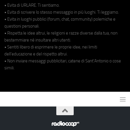
• Evita di URLARE. Ti sentiamo.
• Evita di scrivere lo stesso messaggio in più luoghi. Ti leggiamo.
• Evita in luoghi pubblici (forum, chat, community) polemiche e
questioni personali.
• Rispetta le idee altrui, le religioni e razze diverse dalla tua, non
bestemmiare né insultare altri utenti.
• Sentiti libero di esprimere le proprie idee, nei limiti
dell'educazione e del rispetto altrui.
• Non inviare messaggi pubblicitari, catene di Sant'Antonio o cose
simili.